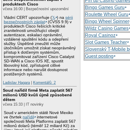
Pin up Casino Game
produktech Cisco
Bingo Games Guru
včera 16:00 | Bezpečnostní upozornění
Roulette Wheel Guru
Vládní CERT upozorňuje (
𝕏
) na
sérii
Bingo Wheel Spinner
bezpečnostních záplat
(CVSS 9.9) v
produktech Cisco řešících kritické
Wildz Casino Games
zranitelnosti umožňující obejití
autentizace, eskalaci oprávnění,
Royal Casinoz
vzdálené spuštění kódu a odepření
Slot Games Teacher
služby. Úspěšné zneužití může
útočníkům umožnit získat neoprávněný
Slovenský T-Mobile b
přístup k dotčeným systémům,
Guest posting
kompromitovat zařízení Cisco Catalyst
SD-WAN a Cisco IOS XE, spustit
libovolný kód, zpřístupnit citlivé
informace nebo narušit dostupnost
postižených systémů.
Ladislav Hagara
|
Komentářů: 2
Soud nařídil firmě Meta zaplatit 567
milionů USD kvůli újmě způsobené
dětem
včera 15:33 | IT novinky
Soud v americkém státě Nové Mexiko
ve čtvrtek
nařídil
internetové
společnosti Meta Platforms zaplatit 567
milionů dolarů (téměř 12 miliard Kč) za