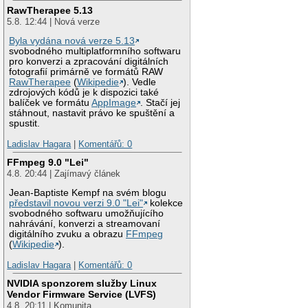
RawTherapee 5.13
5.8. 12:44 | Nová verze
Byla vydána nová verze 5.13
svobodného multiplatformního softwaru
pro konverzi a zpracování digitálních
fotografií primárně ve formátů RAW
RawTherapee
(
Wikipedie
). Vedle
zdrojových kódů je k dispozici také
balíček ve formátu
AppImage
. Stačí jej
stáhnout, nastavit právo ke spuštění a
spustit.
Ladislav Hagara
|
Komentářů: 0
FFmpeg 9.0 "Lei"
4.8. 20:44 | Zajímavý článek
Jean-Baptiste Kempf na svém blogu
představil novou verzi 9.0 "Lei"
kolekce
svobodného softwaru umožňujícího
nahrávání, konverzi a streamovaní
digitálního zvuku a obrazu
FFmpeg
(
Wikipedie
).
Ladislav Hagara
|
Komentářů: 0
NVIDIA sponzorem služby Linux
Vendor Firmware Service (LVFS)
4.8. 20:11 | Komunita