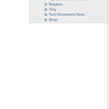
Blogspot
Tony
Tech Revolutions News
Blogs