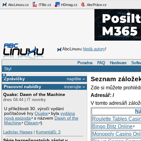
AbcLinuxu.cz
ITBiz.cz
HDmag.cz
AbcPráce.cz
AbcLinuxu
hledá autory
!
Poradna
FAQ
Hardware
Softw
Styl
×
Seznam zálože
Zprávičky
napište »
Pracovní nabídky
inzerujte »
Zde si můžete prohléd
Quake: Dawn of the Machine
Adresář: /
dnes 04:44 | IT novinky
V tomto adresáři zálož
U příležitosti 30. výročí vydání
Ná
počítačové hry
Quake
byla
vydána
nová epizoda
s názvem
Dawn of the
Roulette Tables Casi
Machine
(
Steam
).
Bingo Blitz Online
Ladislav Hagara
|
Komentářů: 3
Monopoly Casino Onl
Série bezpečnostních záplat v