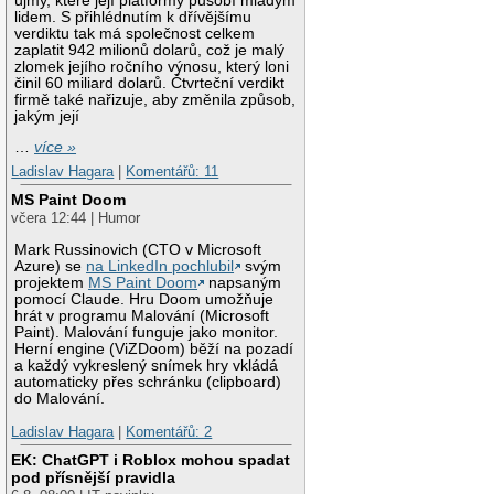
újmy, které její platformy působí mladým
lidem. S přihlédnutím k dřívějšímu
verdiktu tak má společnost celkem
zaplatit 942 milionů dolarů, což je malý
zlomek jejího ročního výnosu, který loni
činil 60 miliard dolarů. Čtvrteční verdikt
firmě také nařizuje, aby změnila způsob,
jakým její
…
více »
Ladislav Hagara
|
Komentářů: 11
MS Paint Doom
včera 12:44 | Humor
Mark Russinovich (CTO v Microsoft
Azure) se
na LinkedIn pochlubil
svým
projektem
MS Paint Doom
napsaným
pomocí Claude. Hru Doom umožňuje
hrát v programu Malování (Microsoft
Paint). Malování funguje jako monitor.
Herní engine (ViZDoom) běží na pozadí
a každý vykreslený snímek hry vkládá
automaticky přes schránku (clipboard)
do Malování.
Ladislav Hagara
|
Komentářů: 2
EK: ChatGPT i Roblox mohou spadat
pod přísnější pravidla