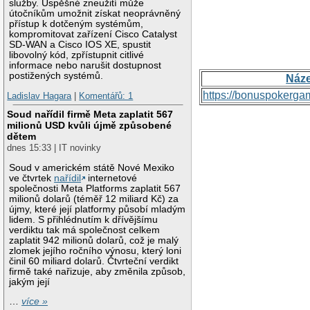
služby. Úspěšné zneužití může
útočníkům umožnit získat neoprávněný
přístup k dotčeným systémům,
kompromitovat zařízení Cisco Catalyst
SD-WAN a Cisco IOS XE, spustit
libovolný kód, zpřístupnit citlivé
informace nebo narušit dostupnost
postižených systémů.
Náz
https://bonuspokerga
Ladislav Hagara
|
Komentářů: 1
Soud nařídil firmě Meta zaplatit 567
milionů USD kvůli újmě způsobené
dětem
dnes 15:33 | IT novinky
Soud v americkém státě Nové Mexiko
ve čtvrtek
nařídil
internetové
společnosti Meta Platforms zaplatit 567
milionů dolarů (téměř 12 miliard Kč) za
újmy, které její platformy působí mladým
lidem. S přihlédnutím k dřívějšímu
verdiktu tak má společnost celkem
zaplatit 942 milionů dolarů, což je malý
zlomek jejího ročního výnosu, který loni
činil 60 miliard dolarů. Čtvrteční verdikt
firmě také nařizuje, aby změnila způsob,
jakým její
…
více »