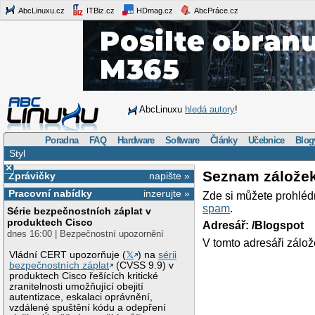
AbcLinuxu.cz
ITBiz.cz
HDmag.cz
AbcPráce.cz
AbcLinuxu
hledá autory
!
Poradna
FAQ
Hardware
Software
Články
Učebnice
Blog
Styl
×
Seznam zálože
Zprávičky
napište »
Pracovní nabídky
inzerujte »
Zde si můžete prohléd
spam
.
Série bezpečnostních záplat v
produktech Cisco
Adresář: /Blogspot
dnes 16:00 | Bezpečnostní upozornění
V tomto adresáři zálož
Vládní CERT upozorňuje (
𝕏
) na
sérii
bezpečnostních záplat
(CVSS 9.9) v
produktech Cisco řešících kritické
zranitelnosti umožňující obejití
autentizace, eskalaci oprávnění,
vzdálené spuštění kódu a odepření