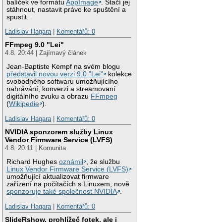
balíček ve formátu
AppImage
. Stačí jej
stáhnout, nastavit právo ke spuštění a
spustit.
Ladislav Hagara
|
Komentářů: 0
FFmpeg 9.0 "Lei"
4.8. 20:44 | Zajímavý článek
Jean-Baptiste Kempf na svém blogu
představil novou verzi 9.0 "Lei"
kolekce
svobodného softwaru umožňujícího
nahrávání, konverzi a streamovaní
digitálního zvuku a obrazu
FFmpeg
(
Wikipedie
).
Ladislav Hagara
|
Komentářů: 0
NVIDIA sponzorem služby Linux
Vendor Firmware Service (LVFS)
4.8. 20:11 | Komunita
Richard Hughes
oznámil
, že službu
Linux Vendor Firmware Service (LVFS)
umožňující aktualizovat firmware
zařízení na počítačích s Linuxem, nově
sponzoruje také společnost NVIDIA
.
Ladislav Hagara
|
Komentářů: 0
SlideRshow, prohlížeč fotek, ale i