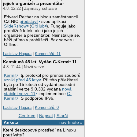
jejich organizér a prezentátor
4.8. 12:22 | Zajímavý software
Edvard Rejthar na blogu zaměstnanců
CZ.NIC
představil
svou aplikaci
SlideRshow
(
GitHub
). Funguje jako
prohlížeč fotek, ale i jako jejich
organizér a prezentátor. Neinstaluje se,
běží přímo v prohlížeči. Bez serveru.
Offline.
Ladislav Hagara
|
Komentářů: 11
Kermit má 45 let. Vydán C-Kermit 11
4.8. 11:44 | Nová verze
Kermit
, tj. protokol pro přenos souborů,
vznikl před 45 lety
. Při této příležitosti
byla po 15 letech od vydání poslední
stabilní verze 9.0.302 vydána
nová
stabilní verze 11
implementace
C-
Kermit
. S podporou IPv6.
Ladislav Hagara
|
Komentářů: 0
Centrum
|
Napsat
|
Starší
Anketa
navrhněte »
Které desktopové prostředí na Linuxu
používáte?