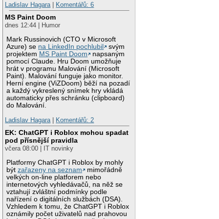
Ladislav Hagara
|
Komentářů: 6
MS Paint Doom
dnes 12:44 | Humor
Mark Russinovich (CTO v Microsoft
Azure) se
na LinkedIn pochlubil
svým
projektem
MS Paint Doom
napsaným
pomocí Claude. Hru Doom umožňuje
hrát v programu Malování (Microsoft
Paint). Malování funguje jako monitor.
Herní engine (ViZDoom) běží na pozadí
a každý vykreslený snímek hry vkládá
automaticky přes schránku (clipboard)
do Malování.
Ladislav Hagara
|
Komentářů: 2
EK: ChatGPT i Roblox mohou spadat
pod přísnější pravidla
včera 08:00 | IT novinky
Platformy ChatGPT i Roblox by mohly
být
zařazeny na seznam
mimořádně
velkých on-line platforem nebo
internetových vyhledávačů, na něž se
vztahují zvláštní podmínky podle
nařízení o digitálních službách (DSA).
Vzhledem k tomu, že ChatGPT i Roblox
oznámily počet uživatelů nad prahovou