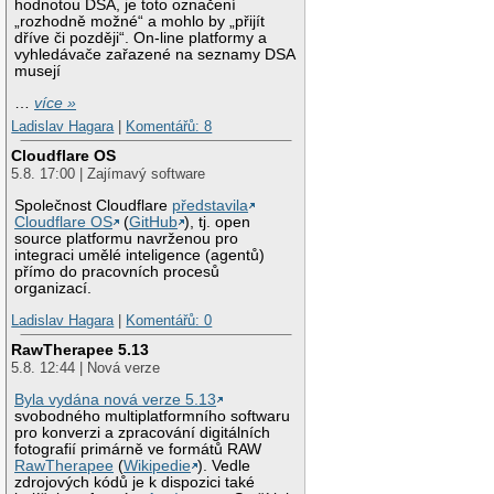
hodnotou DSA, je toto označení
„rozhodně možné“ a mohlo by „přijít
dříve či později“. On-line platformy a
vyhledávače zařazené na seznamy DSA
musejí
…
více »
Ladislav Hagara
|
Komentářů: 8
Cloudflare OS
5.8. 17:00 | Zajímavý software
Společnost Cloudflare
představila
Cloudflare OS
(
GitHub
), tj. open
source platformu navrženou pro
integraci umělé inteligence (agentů)
přímo do pracovních procesů
organizací.
Ladislav Hagara
|
Komentářů: 0
RawTherapee 5.13
5.8. 12:44 | Nová verze
Byla vydána nová verze 5.13
svobodného multiplatformního softwaru
pro konverzi a zpracování digitálních
fotografií primárně ve formátů RAW
RawTherapee
(
Wikipedie
). Vedle
zdrojových kódů je k dispozici také