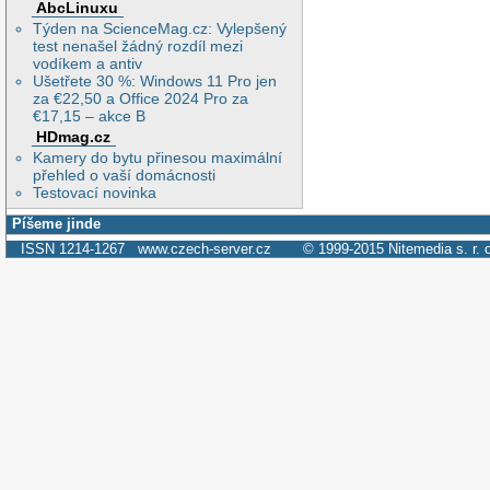
AbcLinuxu
Týden na ScienceMag.cz: Vylepšený
test nenašel žádný rozdíl mezi
vodíkem a antiv
Ušetřete 30 %: Windows 11 Pro jen
za €22,50 a Office 2024 Pro za
€17,15 – akce B
HDmag.cz
Kamery do bytu přinesou maximální
přehled o vaší domácnosti
Testovací novinka
Píšeme jinde
ISSN 1214-1267
www.czech-server.cz
© 1999-2015
Nitemedia s. r. 