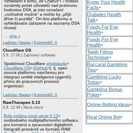
Vzhledem k tomu, že ChatGPT i Roblox
Know Your Health
oznámily počet uživatelů nad prahovou
Facts
hodnotou DSA, je toto označení
„rozhodně možné“ a mohlo by „přijít
Diabetes Health
dříve či později“. On-line platformy a
Talk
vyhledávače zařazené na seznamy DSA
Foods For Eye
musejí
Health
…
více »
Foods For Eye
Ladislav Hagara
|
Komentářů: 6
Health
Cloudflare OS
Teeth Filling
5.8. 17:00 | Zajímavý software
Technique
Společnost Cloudflare
představila
Baccarat Gambling
Cloudflare OS
(
GitHub
), tj. open
Tips
source platformu navrženou pro
Gambling Lucky
integraci umělé inteligence (agentů)
přímo do pracovních procesů
Today
organizací.
Gambling Bonus
Poker
Ladislav Hagara
|
Komentářů: 0
RawTherapee 5.13
Online Betting Ideas
5.8. 12:44 | Nová verze
Byla vydána nová verze 5.13
Real Online Bet
svobodného multiplatformního softwaru
pro konverzi a zpracování digitálních
fotografií primárně ve formátů RAW