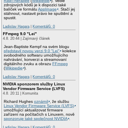
RawTherapee
(
Wikipedie
). Vedle
zdrojových kódů je k dispozici také
balíček ve formátu
AppImage
. Stačí jej
stáhnout, nastavit právo ke spuštění a
spustit.
Ladislav Hagara
|
Komentářů: 0
FFmpeg 9.0 "Lei"
4.8. 20:44 | Zajímavý článek
Jean-Baptiste Kempf na svém blogu
představil novou verzi 9.0 "Lei"
kolekce
svobodného softwaru umožňujícího
nahrávání, konverzi a streamovaní
digitálního zvuku a obrazu
FFmpeg
(
Wikipedie
).
Ladislav Hagara
|
Komentářů: 0
NVIDIA sponzorem služby Linux
Vendor Firmware Service (LVFS)
4.8. 20:11 | Komunita
Richard Hughes
oznámil
, že službu
Linux Vendor Firmware Service (LVFS)
umožňující aktualizovat firmware
zařízení na počítačích s Linuxem, nově
sponzoruje také společnost NVIDIA
.
Ladislav Hagara
|
Komentářů: 0