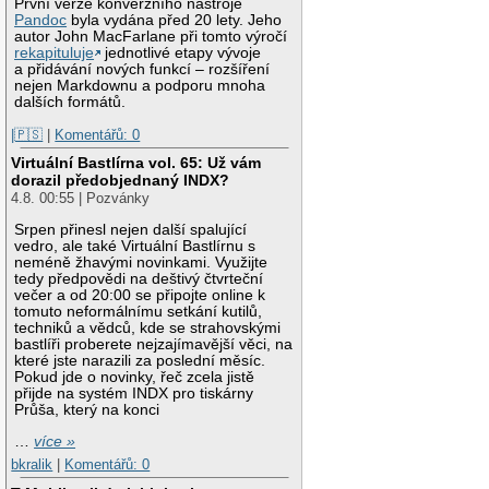
První verze konverzního nástroje
Pandoc
byla vydána před 20 lety. Jeho
autor John MacFarlane při tomto výročí
rekapituluje
jednotlivé etapy vývoje
a přidávání nových funkcí – rozšíření
nejen Markdownu a podporu mnoha
dalších formátů.
|🇵🇸
|
Komentářů: 0
Virtuální Bastlírna vol. 65: Už vám
dorazil předobjednaný INDX?
4.8. 00:55 | Pozvánky
Srpen přinesl nejen další spalující
vedro, ale také Virtuální Bastlírnu s
neméně žhavými novinkami. Využijte
tedy předpovědi na deštivý čtvrteční
večer a od 20:00 se připojte online k
tomuto neformálnímu setkání kutilů,
techniků a vědců, kde se strahovskými
bastlíři proberete nejzajímavější věci, na
které jste narazili za poslední měsíc.
Pokud jde o novinky, řeč zcela jistě
přijde na systém INDX pro tiskárny
Průša, který na konci
…
více »
bkralik
|
Komentářů: 0