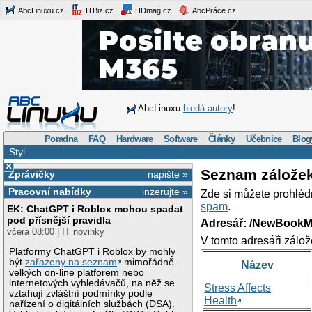
AbcLinuxu.cz
ITBiz.cz
HDmag.cz
AbcPráce.cz
AbcLinuxu
hledá autory
!
Poradna
FAQ
Hardware
Software
Články
Učebnice
Blog
Styl
×
Seznam zálože
Zprávičky
napište »
Pracovní nabídky
inzerujte »
Zde si můžete prohléd
spam
.
EK: ChatGPT i Roblox mohou spadat
pod přísnější pravidla
Adresář: /NewBookM
včera 08:00 | IT novinky
V tomto adresáři zálož
Platformy ChatGPT i Roblox by mohly
být
zařazeny na seznam
mimořádně
Název
velkých on-line platforem nebo
internetových vyhledávačů, na něž se
Stress Affects
vztahují zvláštní podmínky podle
Health
nařízení o digitálních službách (DSA).