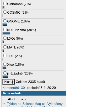
Cinnamon
(
7%
)
COSMIC
(
2%
)
GNOME
(
18%
)
KDE Plasma
(
30%
)
LXQt
(
6%
)
MATE
(
6%
)
TDE
(
2%
)
Xfce
(
15%
)
jiné/žádné
(
23%
)
Celkem 2335 hlasů
Komentářů: 30
, poslední 3.4. 20:20
Rozcestník
AbcLinuxu
Týden na ScienceMag.cz: Vylepšený