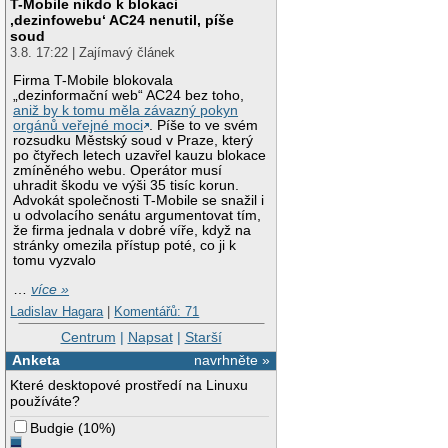
T-Mobile nikdo k blokaci
‚dezinfowebu‘ AC24 nenutil, píše
soud
3.8. 17:22 | Zajímavý článek
Firma T-Mobile blokovala
„dezinformační web“ AC24 bez toho,
aniž by k tomu měla závazný pokyn
orgánů veřejné moci
. Píše to ve svém
rozsudku Městský soud v Praze, který
po čtyřech letech uzavřel kauzu blokace
zmíněného webu. Operátor musí
uhradit škodu ve výši 35 tisíc korun.
Advokát společnosti T-Mobile se snažil i
u odvolacího senátu argumentovat tím,
že firma jednala v dobré víře, když na
stránky omezila přístup poté, co ji k
tomu vyzvalo
…
více »
Ladislav Hagara
|
Komentářů: 71
Centrum
|
Napsat
|
Starší
Anketa
navrhněte »
Které desktopové prostředí na Linuxu
používáte?
Budgie
(
10%
)