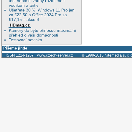
test nenašel žádný rozdíl mezi
vodíkem a antiv
Ušetřete 30 %: Windows 11 Pro jen
za €22,50 a Office 2024 Pro za
€17,15 – akce B
HDmag.cz
Kamery do bytu přinesou maximální
přehled o vaší domácnosti
Testovací novinka
Píšeme jinde
ISSN 1214-1267
www.czech-server.cz
© 1999-2015
Nitemedia s. r. 