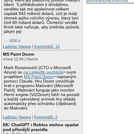
újmy, které její platformy působí mladým
lidem. S přihlédnutím k dřívějšímu
verdiktu tak má společnost celkem
zaplatit 942 milionů dolarů, což je malý
zlomek jejího ročního výnosu, který loni
činil 60 miliard dolarů. Čtvrteční verdikt
firmě také nařizuje, aby změnila způsob,
jakým její
…
více »
Ladislav Hagara
|
Komentářů: 13
MS Paint Doom
včera 12:44 | Humor
Mark Russinovich (CTO v Microsoft
Azure) se
na LinkedIn pochlubil
svým
projektem
MS Paint Doom
napsaným
pomocí Claude. Hru Doom umožňuje
hrát v programu Malování (Microsoft
Paint). Malování funguje jako monitor.
Herní engine (ViZDoom) běží na pozadí
a každý vykreslený snímek hry vkládá
automaticky přes schránku (clipboard)
do Malování.
Ladislav Hagara
|
Komentářů: 2
EK: ChatGPT i Roblox mohou spadat
pod přísnější pravidla