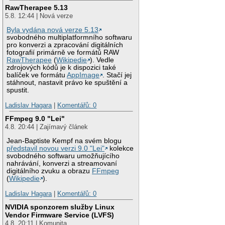
RawTherapee 5.13
5.8. 12:44 | Nová verze
Byla vydána nová verze 5.13
svobodného multiplatformního softwaru
pro konverzi a zpracování digitálních
fotografií primárně ve formátů RAW
RawTherapee
(
Wikipedie
). Vedle
zdrojových kódů je k dispozici také
balíček ve formátu
AppImage
. Stačí jej
stáhnout, nastavit právo ke spuštění a
spustit.
Ladislav Hagara
|
Komentářů: 0
FFmpeg 9.0 "Lei"
4.8. 20:44 | Zajímavý článek
Jean-Baptiste Kempf na svém blogu
představil novou verzi 9.0 "Lei"
kolekce
svobodného softwaru umožňujícího
nahrávání, konverzi a streamovaní
digitálního zvuku a obrazu
FFmpeg
(
Wikipedie
).
Ladislav Hagara
|
Komentářů: 0
NVIDIA sponzorem služby Linux
Vendor Firmware Service (LVFS)
4.8. 20:11 | Komunita