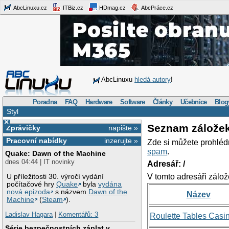
AbcLinuxu.cz
ITBiz.cz
HDmag.cz
AbcPráce.cz
AbcLinuxu
hledá autory
!
Poradna
FAQ
Hardware
Software
Články
Učebnice
Blog
Styl
×
Seznam zálože
Zprávičky
napište »
Pracovní nabídky
inzerujte »
Zde si můžete prohléd
spam
.
Quake: Dawn of the Machine
dnes 04:44 | IT novinky
Adresář: /
V tomto adresáři zálož
U příležitosti 30. výročí vydání
počítačové hry
Quake
byla
vydána
nová epizoda
s názvem
Dawn of the
Název
Machine
(
Steam
).
Ladislav Hagara
|
Komentářů: 3
Roulette Tables Casi
Série bezpečnostních záplat v