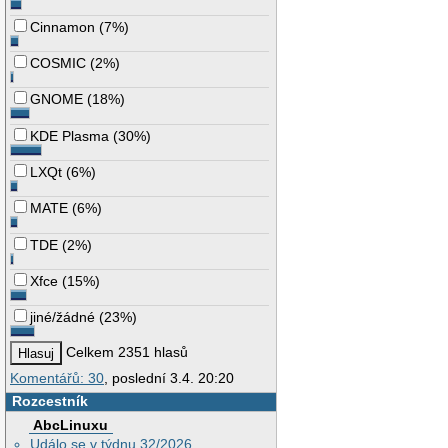
Cinnamon
(
7%
)
COSMIC
(
2%
)
GNOME
(
18%
)
KDE Plasma
(
30%
)
LXQt
(
6%
)
MATE
(
6%
)
TDE
(
2%
)
Xfce
(
15%
)
jiné/žádné
(
23%
)
Celkem 2351 hlasů
Komentářů: 30
, poslední 3.4. 20:20
Rozcestník
AbcLinuxu
Událo se v týdnu 32/2026