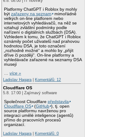
6.8. 08:00 | IT novinky
Platformy ChatGPT i Roblox by mohly
být
zařazeny na seznam
mimořádně
velkých on-line platforem nebo
internetových vyhledávačů, na něž se
vztahují zvláštní podmínky podle
nařízení o digitálních službách (DSA).
Vzhledem k tomu, že ChatGPT i Roblox
oznámily počet uživatelů nad prahovou
hodnotou DSA, je toto označení
„rozhodně možné“ a mohlo by „přijít
dříve či později“. On-line platformy a
vyhledávače zařazené na seznamy DSA
musejí
…
více »
Ladislav Hagara
|
Komentářů: 12
Cloudflare OS
5.8. 17:00 | Zajímavý software
Společnost Cloudflare
představila
Cloudflare OS
(
GitHub
), tj. open
source platformu navrženou pro
integraci umělé inteligence (agentů)
přímo do pracovních procesů
organizací.
Ladislav Hagara
|
Komentářů: 0