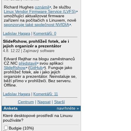
Richard Hughes
oznámil
, že službu
Linux Vendor Firmware Service (LVFS)
umožňující aktualizovat firmware
zařízení na počítačích s Linuxem, nově
sponzoruje také společnost NVIDIA
.
Ladislav Hagara
|
Komentářů: 0
SlideRshow, prohlížeč fotek, ale i
jejich organizér a prezentátor
4.8. 12:22 | Zajímavý software
Edvard Rejthar na blogu zaměstnanců
CZ.NIC
představil
svou aplikaci
SlideRshow
(
GitHub
). Funguje jako
prohlížeč fotek, ale i jako jejich
organizér a prezentátor. Neinstaluje se,
běží přímo v prohlížeči. Bez serveru.
Offline.
Ladislav Hagara
|
Komentářů: 11
Centrum
|
Napsat
|
Starší
Anketa
navrhněte »
Které desktopové prostředí na Linuxu
používáte?
Budgie
(
10%
)