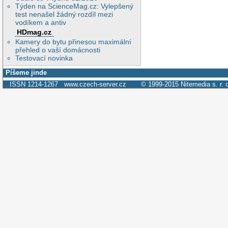
Týden na ScienceMag.cz: Vylepšený
test nenašel žádný rozdíl mezi
vodíkem a antiv
HDmag.cz
Kamery do bytu přinesou maximální
přehled o vaší domácnosti
Testovací novinka
Píšeme jinde
ISSN 1214-1267
www.czech-server.cz
© 1999-2015
Nitemedia s. r. 