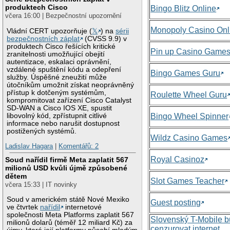
produktech Cisco
Bingo Blitz Online
včera 16:00 | Bezpečnostní upozornění
Monopoly Casino Onl
Vládní CERT upozorňuje (
𝕏
) na
sérii
bezpečnostních záplat
(CVSS 9.9) v
produktech Cisco řešících kritické
Pin up Casino Game
zranitelnosti umožňující obejití
autentizace, eskalaci oprávnění,
vzdálené spuštění kódu a odepření
Bingo Games Guru
služby. Úspěšné zneužití může
útočníkům umožnit získat neoprávněný
přístup k dotčeným systémům,
Roulette Wheel Guru
kompromitovat zařízení Cisco Catalyst
SD-WAN a Cisco IOS XE, spustit
libovolný kód, zpřístupnit citlivé
Bingo Wheel Spinner
informace nebo narušit dostupnost
postižených systémů.
Wildz Casino Games
Ladislav Hagara
|
Komentářů: 2
Royal Casinoz
Soud nařídil firmě Meta zaplatit 567
milionů USD kvůli újmě způsobené
dětem
Slot Games Teacher
včera 15:33 | IT novinky
Soud v americkém státě Nové Mexiko
Guest posting
ve čtvrtek
nařídil
internetové
společnosti Meta Platforms zaplatit 567
Slovenský T-Mobile 
milionů dolarů (téměř 12 miliard Kč) za
cenzurovat internet