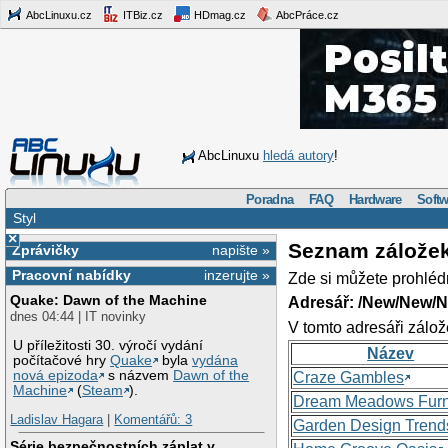
AbcLinuxu.cz
ITBiz.cz
HDmag.cz
AbcPráce.cz
AbcLinuxu
hledá autory
!
Poradna
FAQ
Hardware
Softw
Styl
×
Seznam zálože
Zprávičky
napište »
Pracovní nabídky
inzerujte »
Zde si můžete prohléd
Quake: Dawn of the Machine
Adresář: /New/New/N
dnes 04:44 | IT novinky
V tomto adresáři zálož
U příležitosti 30. výročí vydání
Název
počítačové hry
Quake
byla
vydána
nová epizoda
s názvem
Dawn of the
Craze Gambles
Machine
(
Steam
).
Dream Meadows Furn
Ladislav Hagara
|
Komentářů: 3
Garden Design Trend
Série bezpečnostních záplat v