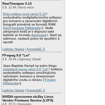
RawTherapee 5.13
5.8. 12:44 | Nová verze
Byla vydána nová verze 5.13
svobodného multiplatformního softwaru
pro konverzi a zpracování digitálních
fotografií primárně ve formátů RAW
RawTherapee
(
Wikipedie
). Vedle
zdrojových kódů je k dispozici také
balíček ve formátu
AppImage
. Stačí jej
stáhnout, nastavit právo ke spuštění a
spustit.
Ladislav Hagara
|
Komentářů: 0
FFmpeg 9.0 "Lei"
4.8. 20:44 | Zajímavý článek
Jean-Baptiste Kempf na svém blogu
představil novou verzi 9.0 "Lei"
kolekce
svobodného softwaru umožňujícího
nahrávání, konverzi a streamovaní
digitálního zvuku a obrazu
FFmpeg
(
Wikipedie
).
Ladislav Hagara
|
Komentářů: 0
NVIDIA sponzorem služby Linux
Vendor Firmware Service (LVFS)
4.8. 20:11 | Komunita