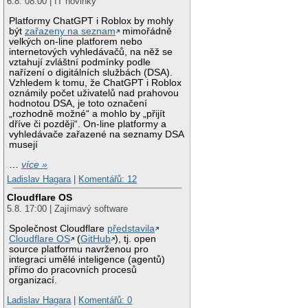
6.8. 08:00 | IT novinky
Platformy ChatGPT i Roblox by mohly
být
zařazeny na seznam
mimořádně
velkých on-line platforem nebo
internetových vyhledávačů, na něž se
vztahují zvláštní podmínky podle
nařízení o digitálních službách (DSA).
Vzhledem k tomu, že ChatGPT i Roblox
oznámily počet uživatelů nad prahovou
hodnotou DSA, je toto označení
„rozhodně možné“ a mohlo by „přijít
dříve či později“. On-line platformy a
vyhledávače zařazené na seznamy DSA
musejí
…
více »
Ladislav Hagara
|
Komentářů: 12
Cloudflare OS
5.8. 17:00 | Zajímavý software
Společnost Cloudflare
představila
Cloudflare OS
(
GitHub
), tj. open
source platformu navrženou pro
integraci umělé inteligence (agentů)
přímo do pracovních procesů
organizací.
Ladislav Hagara
|
Komentářů: 0