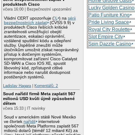
Home Groove Oasis
produktech Cisco
Lucky Golden Casino
včera 16:00 | Bezpečnostní upozornění
Patio Funiture King
Vládní CERT upozorňuje (
𝕏
) na
sérii
Pride Living Space
bezpečnostních záplat
(CVSS 9.9) v
produktech Cisco řešících kritické
Royal City Roulette
zranitelnosti umožňující obejití
autentizace, eskalaci oprávnění,
Slot Empire City
vzdálené spuštění kódu a odepření
Spin Dazzle Casino
služby. Úspěšné zneužití může
útočníkům umožnit získat neoprávněný
přístup k dotčeným systémům,
kompromitovat zařízení Cisco Catalyst
SD-WAN a Cisco IOS XE, spustit
libovolný kód, zpřístupnit citlivé
informace nebo narušit dostupnost
postižených systémů.
Ladislav Hagara
|
Komentářů: 2
Soud nařídil firmě Meta zaplatit 567
milionů USD kvůli újmě způsobené
dětem
včera 15:33 | IT novinky
Soud v americkém státě Nové Mexiko
ve čtvrtek
nařídil
internetové
společnosti Meta Platforms zaplatit 567
milionů dolarů (téměř 12 miliard Kč) za