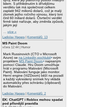
újmy, které její platformy působí mladým
lidem. S přihlédnutím k dřívějšímu
verdiktu tak má společnost celkem
zaplatit 942 milionů dolarů, což je malý
zlomek jejího ročního výnosu, který loni
činil 60 miliard dolarů. Čtvrteční verdikt
firmě také nařizuje, aby změnila způsob,
jakým její
…
více »
Ladislav Hagara
|
Komentářů: 13
MS Paint Doom
včera 12:44 | Humor
Mark Russinovich (CTO v Microsoft
Azure) se
na LinkedIn pochlubil
svým
projektem
MS Paint Doom
napsaným
pomocí Claude. Hru Doom umožňuje
hrát v programu Malování (Microsoft
Paint). Malování funguje jako monitor.
Herní engine (ViZDoom) běží na pozadí
a každý vykreslený snímek hry vkládá
automaticky přes schránku (clipboard)
do Malování.
Ladislav Hagara
|
Komentářů: 2
EK: ChatGPT i Roblox mohou spadat
pod přísnější pravidla