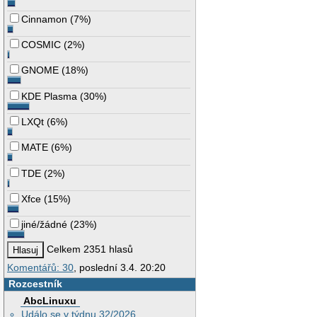
Cinnamon
(
7%
)
COSMIC
(
2%
)
GNOME
(
18%
)
KDE Plasma
(
30%
)
LXQt
(
6%
)
MATE
(
6%
)
TDE
(
2%
)
Xfce
(
15%
)
jiné/žádné
(
23%
)
Celkem 2351 hlasů
Komentářů: 30
, poslední 3.4. 20:20
Rozcestník
AbcLinuxu
Událo se v týdnu 32/2026