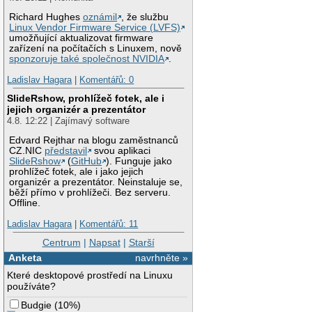
Richard Hughes
oznámil
, že službu
Linux Vendor Firmware Service (LVFS)
umožňující aktualizovat firmware
zařízení na počítačích s Linuxem, nově
sponzoruje také společnost NVIDIA
.
Ladislav Hagara
|
Komentářů: 0
SlideRshow, prohlížeč fotek, ale i
jejich organizér a prezentátor
4.8. 12:22 | Zajímavý software
Edvard Rejthar na blogu zaměstnanců
CZ.NIC
představil
svou aplikaci
SlideRshow
(
GitHub
). Funguje jako
prohlížeč fotek, ale i jako jejich
organizér a prezentátor. Neinstaluje se,
běží přímo v prohlížeči. Bez serveru.
Offline.
Ladislav Hagara
|
Komentářů: 11
Centrum
|
Napsat
|
Starší
Anketa
navrhněte »
Které desktopové prostředí na Linuxu
používáte?
Budgie
(
10%
)