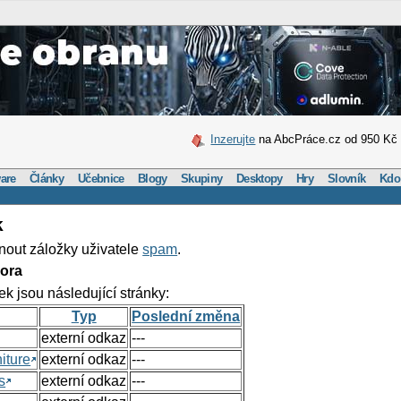
Inzerujte
na AbcPráce.cz od 950 Kč
are
Články
Učebnice
Blogy
Skupiny
Desktopy
Hry
Slovník
Kdo
k
nout záložky uživatele
spam
.
ora
ek jsou následující stránky:
Typ
Poslední změna
externí odkaz
---
iture
externí odkaz
---
s
externí odkaz
---