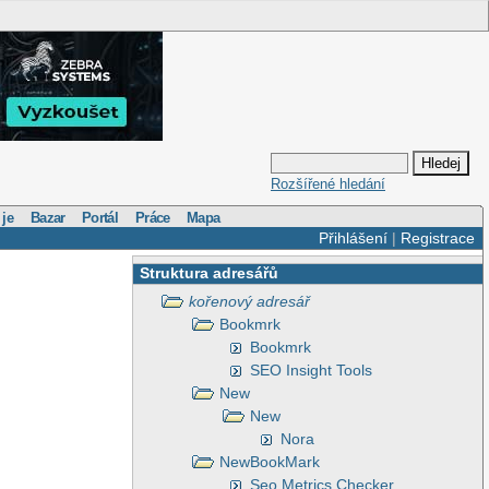
Rozšířené hledání
 je
Bazar
Portál
Práce
Mapa
Přihlášení
|
Registrace
Struktura adresářů
kořenový adresář
Bookmrk
Bookmrk
SEO Insight Tools
New
New
Nora
NewBookMark
Seo Metrics Checker