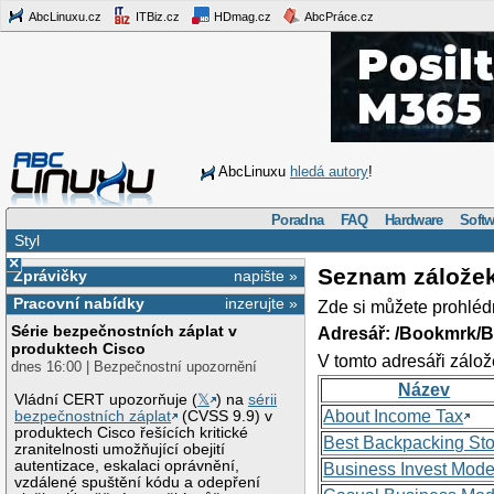
AbcLinuxu.cz
ITBiz.cz
HDmag.cz
AbcPráce.cz
AbcLinuxu
hledá autory
!
Poradna
FAQ
Hardware
Softw
Styl
×
Seznam zálože
Zprávičky
napište »
Pracovní nabídky
inzerujte »
Zde si můžete prohléd
Série bezpečnostních záplat v
Adresář: /Bookmrk/
produktech Cisco
V tomto adresáři zálož
dnes 16:00 | Bezpečnostní upozornění
Název
Vládní CERT upozorňuje (
𝕏
) na
sérii
About Income Tax
bezpečnostních záplat
(CVSS 9.9) v
produktech Cisco řešících kritické
Best Backpacking St
zranitelnosti umožňující obejití
autentizace, eskalaci oprávnění,
Business Invest Mode
vzdálené spuštění kódu a odepření