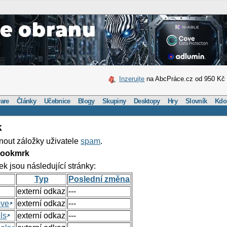
Inzerujte
na AbcPráce.cz od 950 Kč
are
Články
Učebnice
Blogy
Skupiny
Desktopy
Hry
Slovník
Kdo
k
nout záložky uživatele
spam
.
Bookmrk
ek jsou následující stránky:
Typ
Poslední změna
externí odkaz
---
ove
externí odkaz
---
ls
externí odkaz
---