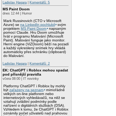
Ladislav Hagara
|
Komentářů: 5
MS Paint Doom
dnes 12:44 | Humor
Mark Russinovich (CTO v Microsoft
Azure) se
na LinkedIn pochlubil
svým
projektem
MS Paint Doom
napsaným
pomocí Claude. Hru Doom umožňuje
hrát v programu Malování (Microsoft
Paint). Malování funguje jako monitor.
Herní engine (ViZDoom) běží na pozadí
a každý vykreslený snímek hry vkládá
automaticky přes schránku (clipboard)
do Malování.
Ladislav Hagara
|
Komentářů: 2
EK: ChatGPT i Roblox mohou spadat
pod přísnější pravidla
včera 08:00 | IT novinky
Platformy ChatGPT i Roblox by mohly
být
zařazeny na seznam
mimořádně
velkých on-line platforem nebo
internetových vyhledávačů, na něž se
vztahují zvláštní podmínky podle
nařízení o digitálních službách (DSA).
Vzhledem k tomu, že ChatGPT i Roblox
oznámily počet uživatelů nad prahovou