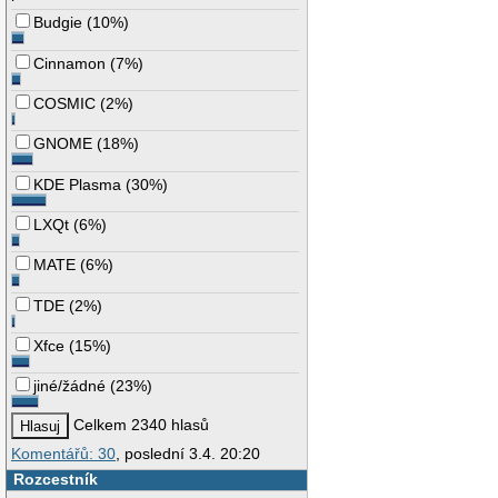
Budgie
(
10%
)
Cinnamon
(
7%
)
COSMIC
(
2%
)
GNOME
(
18%
)
KDE Plasma
(
30%
)
LXQt
(
6%
)
MATE
(
6%
)
TDE
(
2%
)
Xfce
(
15%
)
jiné/žádné
(
23%
)
Celkem 2340 hlasů
Komentářů: 30
, poslední 3.4. 20:20
Rozcestník