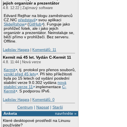
jejich organizér a prezentátor
4.8. 12:22 | Zajímavý software
Edvard Rejthar na blogu zaměstnanců
CZ.NIC
představil
svou aplikaci
SlideRshow
(
GitHub
). Funguje jako
prohlížeč fotek, ale i jako jejich
organizér a prezentátor. Neinstaluje se,
běží přímo v prohlížeči. Bez serveru.
Offline.
Ladislav Hagara
|
Komentářů: 11
Kermit má 45 let. Vydán C-Kermit 11
4.8. 11:44 | Nová verze
Kermit
, tj. protokol pro přenos souborů,
vznikl před 45 lety
. Při této příležitosti
byla po 15 letech od vydání poslední
stabilní verze 9.0.302 vydána
nová
stabilní verze 11
implementace
C-
Kermit
. S podporou IPv6.
Ladislav Hagara
|
Komentářů: 0
Centrum
|
Napsat
|
Starší
Anketa
navrhněte »
Které desktopové prostředí na Linuxu
používáte?