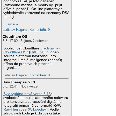
hodnotou DSA, je toto označení
„rozhodně možné“ a mohlo by „přijít
dříve či později“. On-line platformy a
vyhledávače zařazené na seznamy DSA
musejí
…
více »
Ladislav Hagara
|
Komentářů: 9
Cloudflare OS
5.8. 17:00 | Zajímavý software
Společnost Cloudflare
představila
Cloudflare OS
(
GitHub
), tj. open
source platformu navrženou pro
integraci umělé inteligence (agentů)
přímo do pracovních procesů
organizací.
Ladislav Hagara
|
Komentářů: 0
RawTherapee 5.13
5.8. 12:44 | Nová verze
Byla vydána nová verze 5.13
svobodného multiplatformního softwaru
pro konverzi a zpracování digitálních
fotografií primárně ve formátů RAW
RawTherapee
(
Wikipedie
). Vedle
zdrojových kódů je k dispozici také