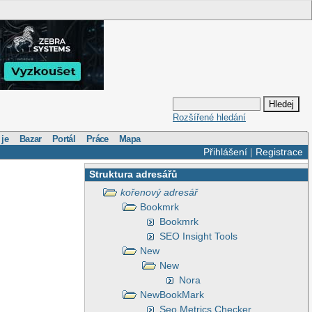
Rozšířené hledání
 je
Bazar
Portál
Práce
Mapa
Přihlášení
|
Registrace
Struktura adresářů
kořenový adresář
Bookmrk
Bookmrk
SEO Insight Tools
New
New
Nora
NewBookMark
Seo Metrics Checker