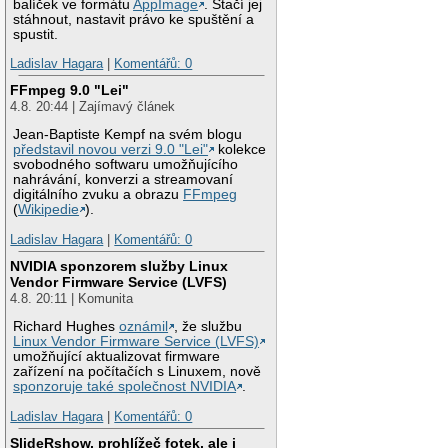
balíček ve formátu
AppImage
. Stačí jej
stáhnout, nastavit právo ke spuštění a
spustit.
Ladislav Hagara
|
Komentářů: 0
FFmpeg 9.0 "Lei"
4.8. 20:44 | Zajímavý článek
Jean-Baptiste Kempf na svém blogu
představil novou verzi 9.0 "Lei"
kolekce
svobodného softwaru umožňujícího
nahrávání, konverzi a streamovaní
digitálního zvuku a obrazu
FFmpeg
(
Wikipedie
).
Ladislav Hagara
|
Komentářů: 0
NVIDIA sponzorem služby Linux
Vendor Firmware Service (LVFS)
4.8. 20:11 | Komunita
Richard Hughes
oznámil
, že službu
Linux Vendor Firmware Service (LVFS)
umožňující aktualizovat firmware
zařízení na počítačích s Linuxem, nově
sponzoruje také společnost NVIDIA
.
Ladislav Hagara
|
Komentářů: 0
SlideRshow, prohlížeč fotek, ale i