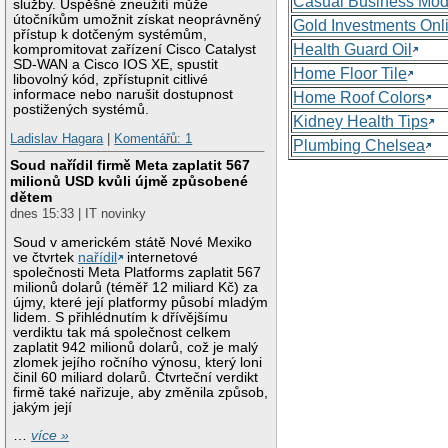
Casual Business Mod
služby. Úspěšné zneužití může
útočníkům umožnit získat neoprávněný
Gold Investments Onl
přístup k dotčeným systémům,
Health Guard Oil
kompromitovat zařízení Cisco Catalyst
SD-WAN a Cisco IOS XE, spustit
Home Floor Tile
libovolný kód, zpřístupnit citlivé
informace nebo narušit dostupnost
Home Roof Colors
postižených systémů.
Kidney Health Tips
Ladislav Hagara
|
Komentářů: 1
Plumbing Chelsea
Soud nařídil firmě Meta zaplatit 567
milionů USD kvůli újmě způsobené
dětem
dnes 15:33 | IT novinky
Soud v americkém státě Nové Mexiko
ve čtvrtek
nařídil
internetové
společnosti Meta Platforms zaplatit 567
milionů dolarů (téměř 12 miliard Kč) za
újmy, které její platformy působí mladým
lidem. S přihlédnutím k dřívějšímu
verdiktu tak má společnost celkem
zaplatit 942 milionů dolarů, což je malý
zlomek jejího ročního výnosu, který loni
činil 60 miliard dolarů. Čtvrteční verdikt
firmě také nařizuje, aby změnila způsob,
jakým její
…
více »