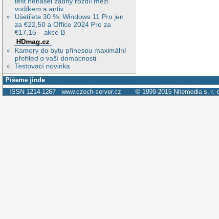
test nenašel žádný rozdíl mezi
vodíkem a antiv
Ušetřete 30 %: Windows 11 Pro jen
za €22,50 a Office 2024 Pro za
€17,15 – akce B
HDmag.cz
Kamery do bytu přinesou maximální
přehled o vaší domácnosti
Testovací novinka
Píšeme jinde
ISSN 1214-1267
www.czech-server.cz
© 1999-2015
Nitemedia s. r. 