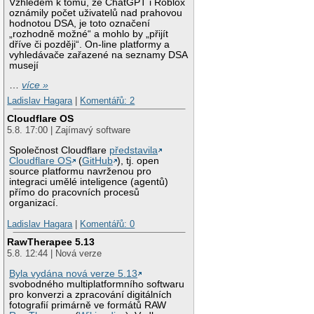
Vzhledem k tomu, že ChatGPT i Roblox
oznámily počet uživatelů nad prahovou
hodnotou DSA, je toto označení
„rozhodně možné“ a mohlo by „přijít
dříve či později“. On-line platformy a
vyhledávače zařazené na seznamy DSA
musejí
…
více »
Ladislav Hagara
|
Komentářů: 2
Cloudflare OS
5.8. 17:00 | Zajímavý software
Společnost Cloudflare
představila
Cloudflare OS
(
GitHub
), tj. open
source platformu navrženou pro
integraci umělé inteligence (agentů)
přímo do pracovních procesů
organizací.
Ladislav Hagara
|
Komentářů: 0
RawTherapee 5.13
5.8. 12:44 | Nová verze
Byla vydána nová verze 5.13
svobodného multiplatformního softwaru
pro konverzi a zpracování digitálních
fotografií primárně ve formátů RAW