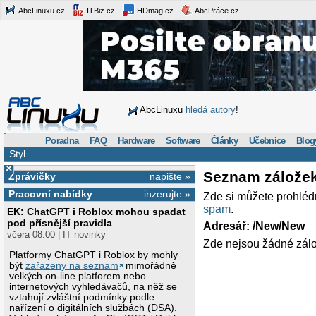
AbcLinuxu.cz
ITBiz.cz
HDmag.cz
AbcPráce.cz
AbcLinuxu
hledá autory
!
Poradna
FAQ
Hardware
Software
Články
Učebnice
Blog
Styl
×
Seznam zálože
Zprávičky
napište »
Pracovní nabídky
inzerujte »
Zde si můžete prohléd
spam
.
EK: ChatGPT i Roblox mohou spadat
pod přísnější pravidla
Adresář: /New/New
včera 08:00 | IT novinky
Zde nejsou žádné zálo
Platformy ChatGPT i Roblox by mohly
být
zařazeny na seznam
mimořádně
velkých on-line platforem nebo
internetových vyhledávačů, na něž se
vztahují zvláštní podmínky podle
nařízení o digitálních službách (DSA).