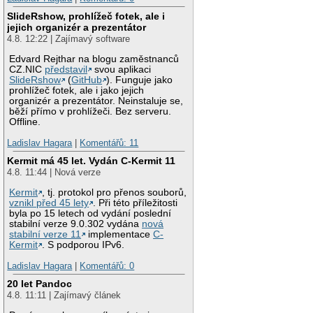
SlideRshow, prohlížeč fotek, ale i
jejich organizér a prezentátor
4.8. 12:22 | Zajímavý software
Edvard Rejthar na blogu zaměstnanců
CZ.NIC
představil
svou aplikaci
SlideRshow
(
GitHub
). Funguje jako
prohlížeč fotek, ale i jako jejich
organizér a prezentátor. Neinstaluje se,
běží přímo v prohlížeči. Bez serveru.
Offline.
Ladislav Hagara
|
Komentářů: 11
Kermit má 45 let. Vydán C-Kermit 11
4.8. 11:44 | Nová verze
Kermit
, tj. protokol pro přenos souborů,
vznikl před 45 lety
. Při této příležitosti
byla po 15 letech od vydání poslední
stabilní verze 9.0.302 vydána
nová
stabilní verze 11
implementace
C-
Kermit
. S podporou IPv6.
Ladislav Hagara
|
Komentářů: 0
20 let Pandoc
4.8. 11:11 | Zajímavý článek