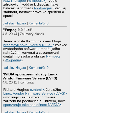
RawTherapee
(
Wikipedie
). Vedle
zdrojových kódů je k dispozici také
balíček ve formátu
AppImage
. Stačí jej
stáhnout, nastavit právo ke spuštění a
spustit.
Ladislav Hagara
|
Komentářů: 0
FFmpeg 9.0 "Lei"
4.8. 20:44 | Zajímavý článek
Jean-Baptiste Kempf na svém blogu
představil novou verzi 9.0 "Lei"
kolekce
svobodného softwaru umožňujícího
nahrávání, konverzi a streamovaní
digitálního zvuku a obrazu
FFmpeg
(
Wikipedie
).
Ladislav Hagara
|
Komentářů: 0
NVIDIA sponzorem služby Linux
Vendor Firmware Service (LVFS)
4.8. 20:11 | Komunita
Richard Hughes
oznámil
, že službu
Linux Vendor Firmware Service (LVFS)
umožňující aktualizovat firmware
zařízení na počítačích s Linuxem, nově
sponzoruje také společnost NVIDIA
.
Ladislav Hagara
|
Komentářů: 0