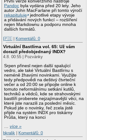
První verze konverzního nástroje
Pandoc
byla vydána před 20 lety. Jeho
autor John MacFarlane při tomto výročí
rekapituluje
jednotlivé etapy vývoje
a přidávání nových funkcí – rozšíření
nejen Markdownu a podporu mnoha
dalších formátů.
|🇵🇸
|
Komentářů: 0
Virtuální Bastlírna vol. 65: Už vám
dorazil předobjednaný INDX?
4.8. 00:55 | Pozvánky
Srpen přinesl nejen další spalující
vedro, ale také Virtuální Bastlírnu s
neméně žhavými novinkami. Využijte
tedy předpovědi na deštivý čtvrteční
večer a od 20:00 se připojte online k
tomuto neformálnímu setkání kutilů,
techniků a vědců, kde se strahovskými
bastlíři proberete nejzajímavější věci, na
které jste narazili za poslední měsíc.
Pokud jde o novinky, řeč zcela jistě
přijde na systém INDX pro tiskárny
Průša, který na konci
…
více »
bkralik
|
Komentářů: 0