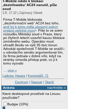
T-Mobile nikdo k blokaci
‚dezinfowebu‘ AC24 nenutil, píše
soud
3.8. 17:22 | Zajímavý článek
Firma T-Mobile blokovala
„dezinformační web“ AC24 bez toho,
aniž by k tomu měla závazný pokyn
orgánů veřejné moci
. Píše to ve svém
rozsudku Městský soud v Praze, který
po čtyřech letech uzavřel kauzu blokace
zmíněného webu. Operátor musí
uhradit škodu ve výši 35 tisíc korun.
Advokát společnosti T-Mobile se snažil i
u odvolacího senátu argumentovat tím,
že firma jednala v dobré víře, když na
stránky omezila přístup poté, co ji k
tomu vyzvalo
…
více »
Ladislav Hagara
|
Komentářů: 71
Centrum
|
Napsat
|
Starší
Anketa
navrhněte »
Které desktopové prostředí na Linuxu
používáte?
Budgie
(
10%
)