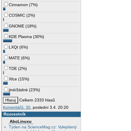
Cinnamon
(
7%
)
COSMIC
(
2%
)
GNOME
(
18%
)
KDE Plasma
(
30%
)
LXQt
(
6%
)
MATE
(
6%
)
TDE
(
2%
)
Xfce
(
15%
)
jiné/žádné
(
23%
)
Celkem 2333 hlasů
Komentářů: 30
, poslední 3.4. 20:20
Rozcestník
AbcLinuxu
Týden na ScienceMag.cz: Vylepšený