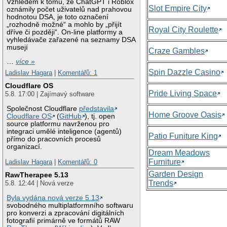
Vzhledem k tomu, že ChatGPT i Roblox
Slot Empire City
oznámily počet uživatelů nad prahovou
hodnotou DSA, je toto označení
„rozhodně možné“ a mohlo by „přijít
Royal City Roulette
dříve či později“. On-line platformy a
vyhledávače zařazené na seznamy DSA
musejí
Craze Gambles
…
více »
Spin Dazzle Casino
Ladislav Hagara
|
Komentářů: 1
Cloudflare OS
Pride Living Space
5.8. 17:00 | Zajímavý software
Společnost Cloudflare
představila
Home Groove Oasis
Cloudflare OS
(
GitHub
), tj. open
source platformu navrženou pro
integraci umělé inteligence (agentů)
Patio Funiture King
přímo do pracovních procesů
organizací.
Dream Meadows
Furniture
Ladislav Hagara
|
Komentářů: 0
Garden Design
RawTherapee 5.13
Trends
5.8. 12:44 | Nová verze
Byla vydána nová verze 5.13
svobodného multiplatformního softwaru
pro konverzi a zpracování digitálních
fotografií primárně ve formátů RAW