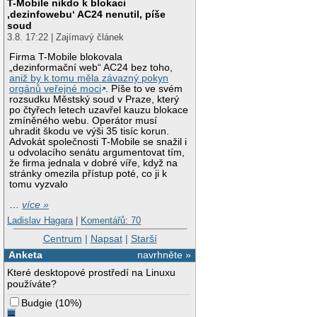
T-Mobile nikdo k blokaci
‚dezinfowebu‘ AC24 nenutil, píše
soud
3.8. 17:22 | Zajímavý článek
Firma T-Mobile blokovala
„dezinformační web“ AC24 bez toho,
aniž by k tomu měla závazný pokyn
orgánů veřejné moci
. Píše to ve svém
rozsudku Městský soud v Praze, který
po čtyřech letech uzavřel kauzu blokace
zmíněného webu. Operátor musí
uhradit škodu ve výši 35 tisíc korun.
Advokát společnosti T-Mobile se snažil i
u odvolacího senátu argumentovat tím,
že firma jednala v dobré víře, když na
stránky omezila přístup poté, co ji k
tomu vyzvalo
…
více »
Ladislav Hagara
|
Komentářů: 70
Centrum
|
Napsat
|
Starší
Anketa
navrhněte »
Které desktopové prostředí na Linuxu
používáte?
Budgie
(
10%
)