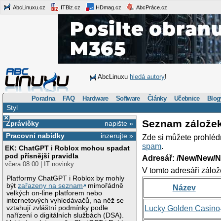
AbcLinuxu.cz
ITBiz.cz
HDmag.cz
AbcPráce.cz
AbcLinuxu
hledá autory
!
Poradna
FAQ
Hardware
Software
Články
Učebnice
Blog
Styl
×
Seznam zálože
Zprávičky
napište »
Pracovní nabídky
inzerujte »
Zde si můžete prohléd
spam
.
EK: ChatGPT i Roblox mohou spadat
pod přísnější pravidla
Adresář: /New/New/N
včera 08:00 | IT novinky
V tomto adresáři zálož
Platformy ChatGPT i Roblox by mohly
být
zařazeny na seznam
mimořádně
Název
velkých on-line platforem nebo
internetových vyhledávačů, na něž se
vztahují zvláštní podmínky podle
Lucky Golden Casino
nařízení o digitálních službách (DSA).