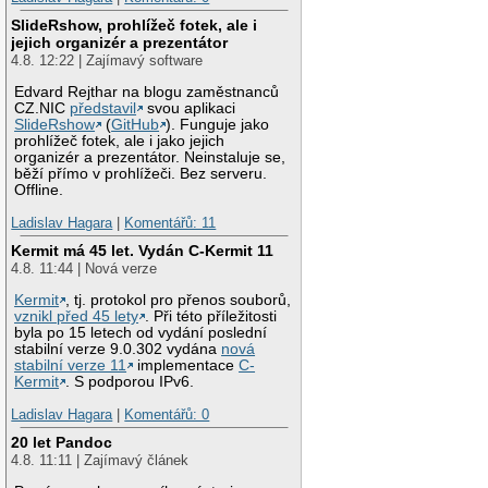
SlideRshow, prohlížeč fotek, ale i
jejich organizér a prezentátor
4.8. 12:22 | Zajímavý software
Edvard Rejthar na blogu zaměstnanců
CZ.NIC
představil
svou aplikaci
SlideRshow
(
GitHub
). Funguje jako
prohlížeč fotek, ale i jako jejich
organizér a prezentátor. Neinstaluje se,
běží přímo v prohlížeči. Bez serveru.
Offline.
Ladislav Hagara
|
Komentářů: 11
Kermit má 45 let. Vydán C-Kermit 11
4.8. 11:44 | Nová verze
Kermit
, tj. protokol pro přenos souborů,
vznikl před 45 lety
. Při této příležitosti
byla po 15 letech od vydání poslední
stabilní verze 9.0.302 vydána
nová
stabilní verze 11
implementace
C-
Kermit
. S podporou IPv6.
Ladislav Hagara
|
Komentářů: 0
20 let Pandoc
4.8. 11:11 | Zajímavý článek