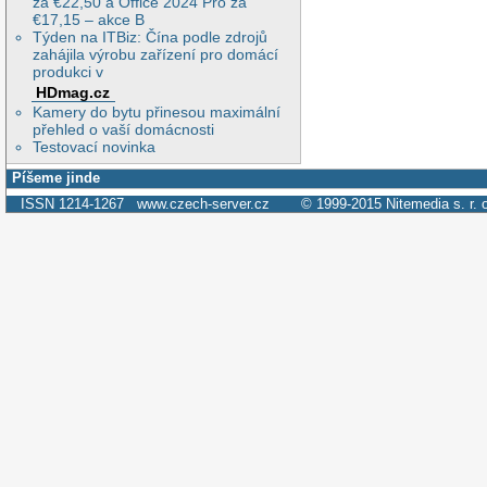
za €22,50 a Office 2024 Pro za
€17,15 – akce B
Týden na ITBiz: Čína podle zdrojů
zahájila výrobu zařízení pro domácí
produkci v
HDmag.cz
Kamery do bytu přinesou maximální
přehled o vaší domácnosti
Testovací novinka
Píšeme jinde
ISSN 1214-1267
www.czech-server.cz
© 1999-2015
Nitemedia s. r. 