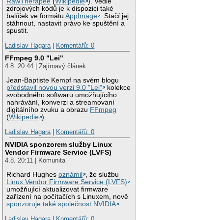
RawTherapee
(
Wikipedie
). Vedle
zdrojových kódů je k dispozici také
balíček ve formátu
AppImage
. Stačí jej
stáhnout, nastavit právo ke spuštění a
spustit.
Ladislav Hagara
|
Komentářů: 0
FFmpeg 9.0 "Lei"
4.8. 20:44 | Zajímavý článek
Jean-Baptiste Kempf na svém blogu
představil novou verzi 9.0 "Lei"
kolekce
svobodného softwaru umožňujícího
nahrávání, konverzi a streamovaní
digitálního zvuku a obrazu
FFmpeg
(
Wikipedie
).
Ladislav Hagara
|
Komentářů: 0
NVIDIA sponzorem služby Linux
Vendor Firmware Service (LVFS)
4.8. 20:11 | Komunita
Richard Hughes
oznámil
, že službu
Linux Vendor Firmware Service (LVFS)
umožňující aktualizovat firmware
zařízení na počítačích s Linuxem, nově
sponzoruje také společnost NVIDIA
.
Ladislav Hagara
|
Komentářů: 0