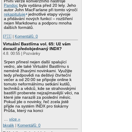
První verze konverzního nástroje
Pandoc
byla vydána před 20 lety. Jeho
autor John MacFarlane při tomto výročí
rekapituluje
jednotlivé etapy vývoje
a přidávání nových funkcí – rozšíření
nejen Markdownu a podporu mnoha
dalších formátů.
|🇵🇸
|
Komentářů: 0
Virtuální Bastlírna vol. 65: Už vám
dorazil předobjednaný INDX?
4.8. 00:55 | Pozvánky
Srpen přinesl nejen další spalující
vedro, ale také Virtuální Bastlírnu s
neméně žhavými novinkami. Využijte
tedy předpovědi na deštivý čtvrteční
večer a od 20:00 se připojte online k
tomuto neformálnímu setkání kutilů,
techniků a vědců, kde se strahovskými
bastlíři proberete nejzajímavější věci, na
které jste narazili za poslední měsíc.
Pokud jde o novinky, řeč zcela jistě
přijde na systém INDX pro tiskárny
Průša, který na konci
…
více »
bkralik
|
Komentářů: 0