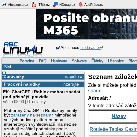
AbcLinuxu.cz
ITBiz.cz
HDmag.cz
AbcPráce.cz
AbcLinuxu
hledá autory
!
Poradna
FAQ
Hardware
Software
Články
Učebnice
Blog
Styl
×
Seznam zálože
Zprávičky
napište »
Pracovní nabídky
inzerujte »
Zde si můžete prohléd
spam
.
EK: ChatGPT i Roblox mohou spadat
pod přísnější pravidla
Adresář: /
včera 08:00 | IT novinky
V tomto adresáři zálož
Platformy ChatGPT i Roblox by mohly
být
zařazeny na seznam
mimořádně
Název
velkých on-line platforem nebo
internetových vyhledávačů, na něž se
vztahují zvláštní podmínky podle
Roulette Tables Casi
nařízení o digitálních službách (DSA).