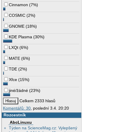
Cinnamon
(
7%
)
COSMIC
(
2%
)
GNOME
(
18%
)
KDE Plasma
(
30%
)
LXQt
(
6%
)
MATE
(
6%
)
TDE
(
2%
)
Xfce
(
15%
)
jiné/žádné
(
23%
)
Celkem 2333 hlasů
Komentářů: 30
, poslední 3.4. 20:20
Rozcestník
AbcLinuxu
Týden na ScienceMag.cz: Vylepšený