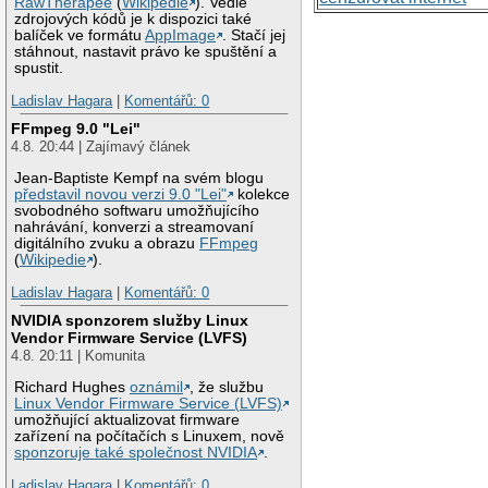
RawTherapee
(
Wikipedie
). Vedle
zdrojových kódů je k dispozici také
balíček ve formátu
AppImage
. Stačí jej
stáhnout, nastavit právo ke spuštění a
spustit.
Ladislav Hagara
|
Komentářů: 0
FFmpeg 9.0 "Lei"
4.8. 20:44 | Zajímavý článek
Jean-Baptiste Kempf na svém blogu
představil novou verzi 9.0 "Lei"
kolekce
svobodného softwaru umožňujícího
nahrávání, konverzi a streamovaní
digitálního zvuku a obrazu
FFmpeg
(
Wikipedie
).
Ladislav Hagara
|
Komentářů: 0
NVIDIA sponzorem služby Linux
Vendor Firmware Service (LVFS)
4.8. 20:11 | Komunita
Richard Hughes
oznámil
, že službu
Linux Vendor Firmware Service (LVFS)
umožňující aktualizovat firmware
zařízení na počítačích s Linuxem, nově
sponzoruje také společnost NVIDIA
.
Ladislav Hagara
|
Komentářů: 0