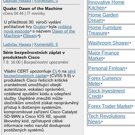
Ladislav Hagara
|
Komentářů: 0
Innovative Home
Kitchen
Quake: Dawn of the Machine
včera 04:44 | IT novinky
Home Garden
Dream
U příležitosti 30. výročí vydání
počítačové hry
Quake
byla
vydána
Home Furniture
nová epizoda
s názvem
Dawn of the
Treasure
Machine
(
Steam
).
Washroom Shower
Ladislav Hagara
|
Komentářů: 6
Série bezpečnostních záplat v
Major Finance
produktech Cisco
Market
7.8. 16:00 | Bezpečnostní upozornění
Personal Finloan
Vládní CERT upozorňuje (
𝕏
) na
sérii
bezpečnostních záplat
(CVSS 9.9) v
Forex Currency
produktech Cisco řešících kritické
Meter
zranitelnosti umožňující obejití
autentizace, eskalaci oprávnění,
Stock Investment
vzdálené spuštění kódu a odepření
Credit
služby. Úspěšné zneužití může
útočníkům umožnit získat neoprávněný
Forex Trader Market
přístup k dotčeným systémům,
kompromitovat zařízení Cisco Catalyst
Tech Revolutions
SD-WAN a Cisco IOS XE, spustit
libovolný kód, zpřístupnit citlivé
News
informace nebo narušit dostupnost
postižených systémů.