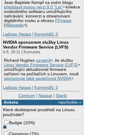
Jean-Baptiste Kempf na svém blogu
představil novou verzi 9.0 "Lei"
kolekce
svobodného softwaru umožňujícího
nahrávání, konverzi a streamovaní
digitálního zvuku a obrazu
FFmpeg
(
Wikipedie
).
Ladislav Hagara
|
Komentářů: 0
NVIDIA sponzorem služby Linux
Vendor Firmware Service (LVFS)
4.8. 20:11 | Komunita
Richard Hughes
oznámil
, že službu
Linux Vendor Firmware Service (LVFS)
umožňující aktualizovat firmware
zařízení na počítačích s Linuxem, nově
sponzoruje také společnost NVIDIA
.
Ladislav Hagara
|
Komentářů: 0
Centrum
|
Napsat
|
Starší
Anketa
navrhněte »
Které desktopové prostředí na Linuxu
používáte?
Budgie
(
10%
)
Cinnamon
(
7%
)