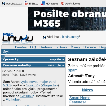
AbcLinuxu.cz
ITBiz.cz
HDmag.cz
AbcPráce.cz
AbcLinuxu
hledá autory
!
Poradna
FAQ
Hardware
Software
Články
Učebnice
Blog
Styl
×
Seznam zálože
Zprávičky
napište »
Pracovní nabídky
inzerujte »
Zde si můžete prohléd
spam
.
Sonic Pi 5.0.0
dnes 12:44 | Nová verze
Adresář: /Tony
V tomto adresáři zálož
Sam Aaron
vydal novou major verzi
5.0.0
aplikace
Sonic Pi
(
Wikipedie
)
určené také pro výuku programování
Název
pomocí skládání hudby. Přehled
novinek na
GitHubu
. Instalovat lze také
Smart Home
z
Flathubu
.
Features