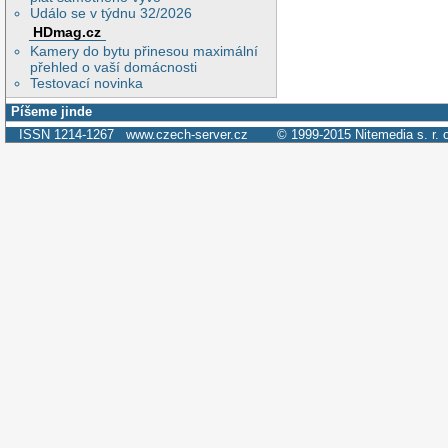
Událo se v týdnu 32/2026
HDmag.cz
Kamery do bytu přinesou maximální
přehled o vaší domácnosti
Testovací novinka
Píšeme jinde
ISSN 1214-1267
www.czech-server.cz
© 1999-2015
Nitemedia s. r. 