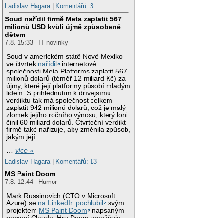
Ladislav Hagara
|
Komentářů: 3
Soud nařídil firmě Meta zaplatit 567
milionů USD kvůli újmě způsobené
dětem
7.8. 15:33 | IT novinky
Soud v americkém státě Nové Mexiko
ve čtvrtek
nařídil
internetové
společnosti Meta Platforms zaplatit 567
milionů dolarů (téměř 12 miliard Kč) za
újmy, které její platformy působí mladým
lidem. S přihlédnutím k dřívějšímu
verdiktu tak má společnost celkem
zaplatit 942 milionů dolarů, což je malý
zlomek jejího ročního výnosu, který loni
činil 60 miliard dolarů. Čtvrteční verdikt
firmě také nařizuje, aby změnila způsob,
jakým její
…
více »
Ladislav Hagara
|
Komentářů: 13
MS Paint Doom
7.8. 12:44 | Humor
Mark Russinovich (CTO v Microsoft
Azure) se
na LinkedIn pochlubil
svým
projektem
MS Paint Doom
napsaným
pomocí Claude. Hru Doom umožňuje