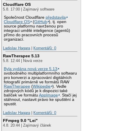
Cloudflare OS
5.8. 17:00 | Zajímavý software
Společnost Cloudflare
představila
Cloudflare OS
(
GitHub
), tj. open
source platformu navrženou pro
integraci umělé inteligence (agentů)
přímo do pracovních procesů
organizací.
Ladislav Hagara
|
Komentářů: 0
RawTherapee 5.13
5.8. 12:44 | Nová verze
Byla vydána nová verze 5.13
svobodného multiplatformního softwaru
pro konverzi a zpracování digitálních
fotografií primárně ve formátů RAW
RawTherapee
(
Wikipedie
). Vedle
zdrojových kódů je k dispozici také
balíček ve formátu
AppImage
. Stačí jej
stáhnout, nastavit právo ke spuštění a
spustit.
Ladislav Hagara
|
Komentářů: 0
FFmpeg 9.0 "Lei"
4.8. 20:44 | Zajímavý článek