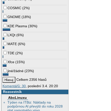
COSMIC
(
2%
)
GNOME
(
18%
)
KDE Plasma
(
30%
)
LXQt
(
6%
)
MATE
(
6%
)
TDE
(
2%
)
Xfce
(
15%
)
jiné/žádné
(
23%
)
Celkem 2356 hlasů
Komentářů: 30
, poslední 3.4. 20:20
Rozcestník
AbcLinuxu
Týden na ITBiz: Náklady na
podpůrnou AI převýší do roku 2028
plat samotného vývo