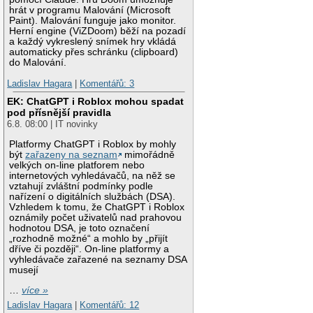
hrát v programu Malování (Microsoft
Paint). Malování funguje jako monitor.
Herní engine (ViZDoom) běží na pozadí
a každý vykreslený snímek hry vkládá
automaticky přes schránku (clipboard)
do Malování.
Ladislav Hagara
|
Komentářů: 3
EK: ChatGPT i Roblox mohou spadat
pod přísnější pravidla
6.8. 08:00 | IT novinky
Platformy ChatGPT i Roblox by mohly
být
zařazeny na seznam
mimořádně
velkých on-line platforem nebo
internetových vyhledávačů, na něž se
vztahují zvláštní podmínky podle
nařízení o digitálních službách (DSA).
Vzhledem k tomu, že ChatGPT i Roblox
oznámily počet uživatelů nad prahovou
hodnotou DSA, je toto označení
„rozhodně možné“ a mohlo by „přijít
dříve či později“. On-line platformy a
vyhledávače zařazené na seznamy DSA
musejí
…
více »
Ladislav Hagara
|
Komentářů: 12