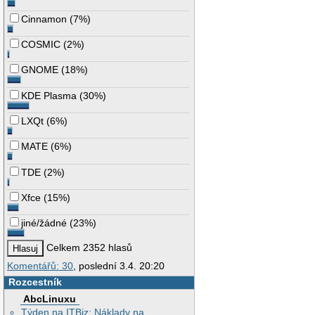
Cinnamon
(
7%
)
COSMIC
(
2%
)
GNOME
(
18%
)
KDE Plasma
(
30%
)
LXQt
(
6%
)
MATE
(
6%
)
TDE
(
2%
)
Xfce
(
15%
)
jiné/žádné
(
23%
)
Celkem 2352 hlasů
Komentářů: 30
, poslední 3.4. 20:20
Rozcestník
AbcLinuxu
Týden na ITBiz: Náklady na