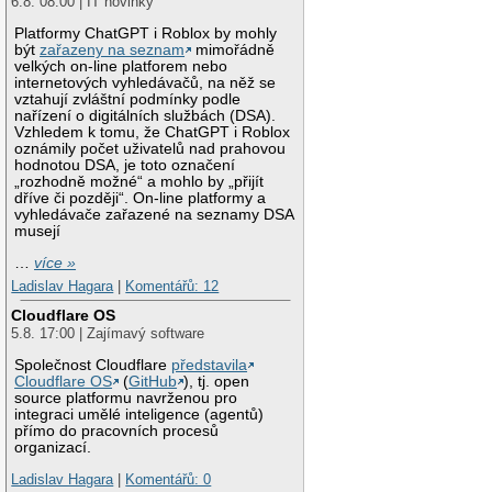
6.8. 08:00 | IT novinky
Platformy ChatGPT i Roblox by mohly
být
zařazeny na seznam
mimořádně
velkých on-line platforem nebo
internetových vyhledávačů, na něž se
vztahují zvláštní podmínky podle
nařízení o digitálních službách (DSA).
Vzhledem k tomu, že ChatGPT i Roblox
oznámily počet uživatelů nad prahovou
hodnotou DSA, je toto označení
„rozhodně možné“ a mohlo by „přijít
dříve či později“. On-line platformy a
vyhledávače zařazené na seznamy DSA
musejí
…
více »
Ladislav Hagara
|
Komentářů: 12
Cloudflare OS
5.8. 17:00 | Zajímavý software
Společnost Cloudflare
představila
Cloudflare OS
(
GitHub
), tj. open
source platformu navrženou pro
integraci umělé inteligence (agentů)
přímo do pracovních procesů
organizací.
Ladislav Hagara
|
Komentářů: 0