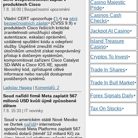
Casino Majestic
produktech Cisco
Pride
7.8. 16:00 | Bezpečnostní upozornění
Casinos Cash
Vládní CERT upozorňuje (
𝕏
) na
sérii
Checks
bezpečnostních záplat
(CVSS 9.9) v
produktech Cisco řešících kritické
Jackpot At Casino
zranitelnosti umožňující obejití
autentizace, eskalaci oprávnění,
Island Treasure
vzdálené spuštění kódu a odepření
služby. Úspěšné zneužití může
Casino
útočníkům umožnit získat neoprávněný
přístup k dotčeným systémům,
Cryptos To Invest
kompromitovat zařízení Cisco Catalyst
SD-WAN a Cisco IOS XE, spustit
libovolný kód, zpřístupnit citlivé
Trade In Shares
informace nebo narušit dostupnost
postižených systémů.
Trade In Bull Market
Ladislav Hagara
|
Komentářů: 2
Forex Signals Daily
Soud nařídil firmě Meta zaplatit 567
milionů USD kvůli újmě způsobené
dětem
Tax On Stocks
7.8. 15:33 | IT novinky
Soud v americkém státě Nové Mexiko
ve čtvrtek
nařídil
internetové
společnosti Meta Platforms zaplatit 567
milionů dolarů (téměř 12 miliard Kč) za