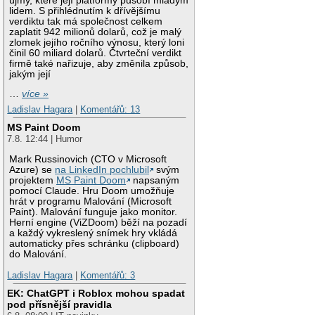
újmy, které její platformy působí mladým
lidem. S přihlédnutím k dřívějšímu
verdiktu tak má společnost celkem
zaplatit 942 milionů dolarů, což je malý
zlomek jejího ročního výnosu, který loni
činil 60 miliard dolarů. Čtvrteční verdikt
firmě také nařizuje, aby změnila způsob,
jakým její
…
více »
Ladislav Hagara
|
Komentářů: 13
MS Paint Doom
7.8. 12:44 | Humor
Mark Russinovich (CTO v Microsoft
Azure) se
na LinkedIn pochlubil
svým
projektem
MS Paint Doom
napsaným
pomocí Claude. Hru Doom umožňuje
hrát v programu Malování (Microsoft
Paint). Malování funguje jako monitor.
Herní engine (ViZDoom) běží na pozadí
a každý vykreslený snímek hry vkládá
automaticky přes schránku (clipboard)
do Malování.
Ladislav Hagara
|
Komentářů: 3
EK: ChatGPT i Roblox mohou spadat
pod přísnější pravidla