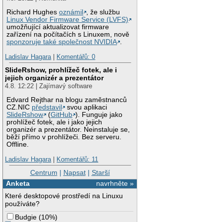
Richard Hughes
oznámil
, že službu
Linux Vendor Firmware Service (LVFS)
umožňující aktualizovat firmware
zařízení na počítačích s Linuxem, nově
sponzoruje také společnost NVIDIA
.
Ladislav Hagara
|
Komentářů: 0
SlideRshow, prohlížeč fotek, ale i
jejich organizér a prezentátor
4.8. 12:22 | Zajímavý software
Edvard Rejthar na blogu zaměstnanců
CZ.NIC
představil
svou aplikaci
SlideRshow
(
GitHub
). Funguje jako
prohlížeč fotek, ale i jako jejich
organizér a prezentátor. Neinstaluje se,
běží přímo v prohlížeči. Bez serveru.
Offline.
Ladislav Hagara
|
Komentářů: 11
Centrum
|
Napsat
|
Starší
Anketa
navrhněte »
Které desktopové prostředí na Linuxu
používáte?
Budgie
(
10%
)