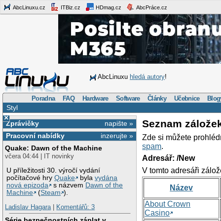
AbcLinuxu.cz
ITBiz.cz
HDmag.cz
AbcPráce.cz
AbcLinuxu
hledá autory
!
Poradna
FAQ
Hardware
Software
Články
Učebnice
Blog
Styl
×
Seznam zálože
Zprávičky
napište »
Pracovní nabídky
inzerujte »
Zde si můžete prohléd
spam
.
Quake: Dawn of the Machine
včera 04:44 | IT novinky
Adresář: /New
V tomto adresáři zálož
U příležitosti 30. výročí vydání
počítačové hry
Quake
byla
vydána
nová epizoda
s názvem
Dawn of the
Název
Machine
(
Steam
).
About Crown
Ladislav Hagara
|
Komentářů: 3
Casino
Série bezpečnostních záplat v