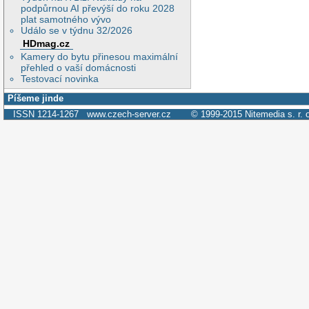
podpůrnou AI převýší do roku 2028
plat samotného vývo
Událo se v týdnu 32/2026
HDmag.cz
Kamery do bytu přinesou maximální
přehled o vaší domácnosti
Testovací novinka
Píšeme jinde
ISSN 1214-1267
www.czech-server.cz
© 1999-2015
Nitemedia s. r. 