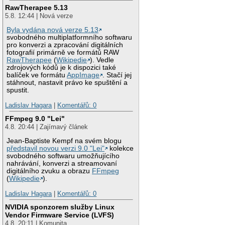
RawTherapee 5.13
5.8. 12:44 | Nová verze
Byla vydána nová verze 5.13
svobodného multiplatformního softwaru
pro konverzi a zpracování digitálních
fotografií primárně ve formátů RAW
RawTherapee
(
Wikipedie
). Vedle
zdrojových kódů je k dispozici také
balíček ve formátu
AppImage
. Stačí jej
stáhnout, nastavit právo ke spuštění a
spustit.
Ladislav Hagara
|
Komentářů: 0
FFmpeg 9.0 "Lei"
4.8. 20:44 | Zajímavý článek
Jean-Baptiste Kempf na svém blogu
představil novou verzi 9.0 "Lei"
kolekce
svobodného softwaru umožňujícího
nahrávání, konverzi a streamovaní
digitálního zvuku a obrazu
FFmpeg
(
Wikipedie
).
Ladislav Hagara
|
Komentářů: 0
NVIDIA sponzorem služby Linux
Vendor Firmware Service (LVFS)
4.8. 20:11 | Komunita