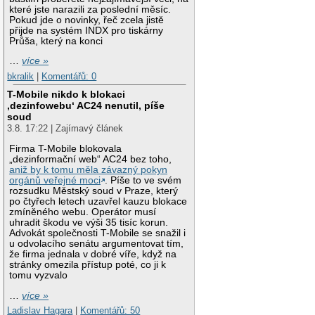
které jste narazili za poslední měsíc.
Pokud jde o novinky, řeč zcela jistě
přijde na systém INDX pro tiskárny
Průša, který na konci
…
více »
bkralik
|
Komentářů: 0
T-Mobile nikdo k blokaci
‚dezinfowebu‘ AC24 nenutil, píše
soud
3.8. 17:22 | Zajímavý článek
Firma T-Mobile blokovala
„dezinformační web“ AC24 bez toho,
aniž by k tomu měla závazný pokyn
orgánů veřejné moci
. Píše to ve svém
rozsudku Městský soud v Praze, který
po čtyřech letech uzavřel kauzu blokace
zmíněného webu. Operátor musí
uhradit škodu ve výši 35 tisíc korun.
Advokát společnosti T-Mobile se snažil i
u odvolacího senátu argumentovat tím,
že firma jednala v dobré víře, když na
stránky omezila přístup poté, co ji k
tomu vyzvalo
…
více »
Ladislav Hagara
|
Komentářů: 50