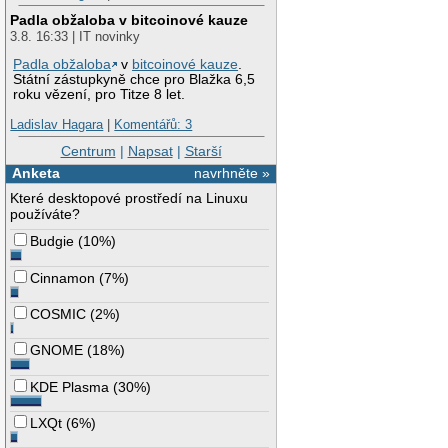
Padla obžaloba v bitcoinové kauze
3.8. 16:33 | IT novinky
Padla obžaloba
v
bitcoinové kauze
.
Státní zástupkyně chce pro Blažka 6,5
roku vězení, pro Titze 8 let.
Ladislav Hagara
|
Komentářů: 3
Centrum
|
Napsat
|
Starší
Anketa
navrhněte »
Které desktopové prostředí na Linuxu
používáte?
Budgie
(
10%
)
Cinnamon
(
7%
)
COSMIC
(
2%
)
GNOME
(
18%
)
KDE Plasma
(
30%
)
LXQt
(
6%
)