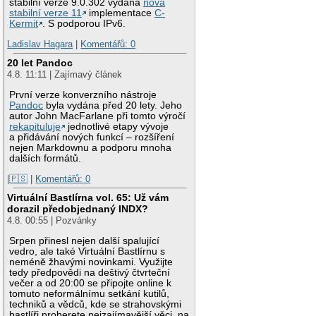
stabilní verze 9.0.302 vydána
nová
stabilní verze 11
implementace
C-
Kermit
. S podporou IPv6.
Ladislav Hagara
|
Komentářů: 0
20 let Pandoc
4.8. 11:11 | Zajímavý článek
První verze konverzního nástroje
Pandoc
byla vydána před 20 lety. Jeho
autor John MacFarlane při tomto výročí
rekapituluje
jednotlivé etapy vývoje
a přidávání nových funkcí – rozšíření
nejen Markdownu a podporu mnoha
dalších formátů.
|🇵🇸
|
Komentářů: 0
Virtuální Bastlírna vol. 65: Už vám
dorazil předobjednaný INDX?
4.8. 00:55 | Pozvánky
Srpen přinesl nejen další spalující
vedro, ale také Virtuální Bastlírnu s
neméně žhavými novinkami. Využijte
tedy předpovědi na deštivý čtvrteční
večer a od 20:00 se připojte online k
tomuto neformálnímu setkání kutilů,
techniků a vědců, kde se strahovskými
bastlíři proberete nejzajímavější věci, na