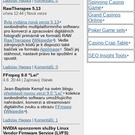
Ladislav Hagara
|
Komentářů: 0
Spinning Casino
Game
RawTherapee 5.13
včera 12:44 | Nová verze
Grand Casinos
Online
Byla vydána nová verze 5.13
svobodného multiplatformního softwaru
Poker Game sets
pro konverzi a zpracování digitálních
fotografií primárně ve formátů RAW
RawTherapee
(
Wikipedie
). Vedle
Casino Crap Table
zdrojových kódů je k dispozici také
balíček ve formátu
AppImage
. Stačí jej
stáhnout, nastavit právo ke spuštění a
SEO Insight Tools
spustit.
Ladislav Hagara
|
Komentářů: 0
FFmpeg 9.0 "Lei"
4.8. 20:44 | Zajímavý článek
Jean-Baptiste Kempf na svém blogu
představil novou verzi 9.0 "Lei"
kolekce
svobodného softwaru umožňujícího
nahrávání, konverzi a streamovaní
digitálního zvuku a obrazu
FFmpeg
(
Wikipedie
).
Ladislav Hagara
|
Komentářů: 1
NVIDIA sponzorem služby Linux
Vendor Firmware Service (LVFS)