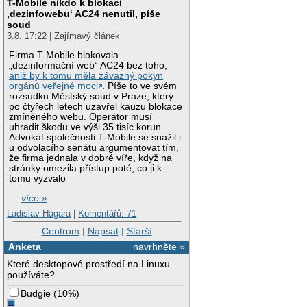
T-Mobile nikdo k blokaci
‚dezinfowebu‘ AC24 nenutil, píše
soud
3.8. 17:22 | Zajímavý článek
Firma T-Mobile blokovala
„dezinformační web“ AC24 bez toho,
aniž by k tomu měla závazný pokyn
orgánů veřejné moci
. Píše to ve svém
rozsudku Městský soud v Praze, který
po čtyřech letech uzavřel kauzu blokace
zmíněného webu. Operátor musí
uhradit škodu ve výši 35 tisíc korun.
Advokát společnosti T-Mobile se snažil i
u odvolacího senátu argumentovat tím,
že firma jednala v dobré víře, když na
stránky omezila přístup poté, co ji k
tomu vyzvalo
…
více »
Ladislav Hagara
|
Komentářů: 71
Centrum
|
Napsat
|
Starší
Anketa
navrhněte »
Které desktopové prostředí na Linuxu
používáte?
Budgie
(
10%
)