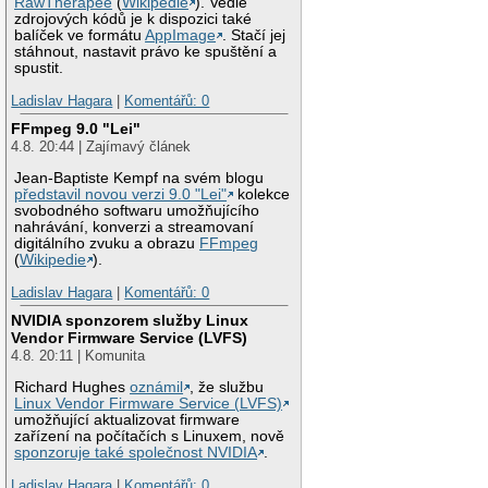
RawTherapee
(
Wikipedie
). Vedle
zdrojových kódů je k dispozici také
balíček ve formátu
AppImage
. Stačí jej
stáhnout, nastavit právo ke spuštění a
spustit.
Ladislav Hagara
|
Komentářů: 0
FFmpeg 9.0 "Lei"
4.8. 20:44 | Zajímavý článek
Jean-Baptiste Kempf na svém blogu
představil novou verzi 9.0 "Lei"
kolekce
svobodného softwaru umožňujícího
nahrávání, konverzi a streamovaní
digitálního zvuku a obrazu
FFmpeg
(
Wikipedie
).
Ladislav Hagara
|
Komentářů: 0
NVIDIA sponzorem služby Linux
Vendor Firmware Service (LVFS)
4.8. 20:11 | Komunita
Richard Hughes
oznámil
, že službu
Linux Vendor Firmware Service (LVFS)
umožňující aktualizovat firmware
zařízení na počítačích s Linuxem, nově
sponzoruje také společnost NVIDIA
.
Ladislav Hagara
|
Komentářů: 0