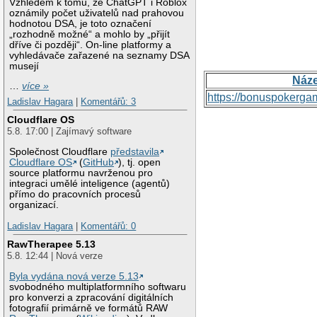
Vzhledem k tomu, že ChatGPT i Roblox
oznámily počet uživatelů nad prahovou
hodnotou DSA, je toto označení
„rozhodně možné“ a mohlo by „přijít
dříve či později“. On-line platformy a
vyhledávače zařazené na seznamy DSA
musejí
Náz
…
více »
https://bonuspokerga
Ladislav Hagara
|
Komentářů: 3
Cloudflare OS
5.8. 17:00 | Zajímavý software
Společnost Cloudflare
představila
Cloudflare OS
(
GitHub
), tj. open
source platformu navrženou pro
integraci umělé inteligence (agentů)
přímo do pracovních procesů
organizací.
Ladislav Hagara
|
Komentářů: 0
RawTherapee 5.13
5.8. 12:44 | Nová verze
Byla vydána nová verze 5.13
svobodného multiplatformního softwaru
pro konverzi a zpracování digitálních
fotografií primárně ve formátů RAW