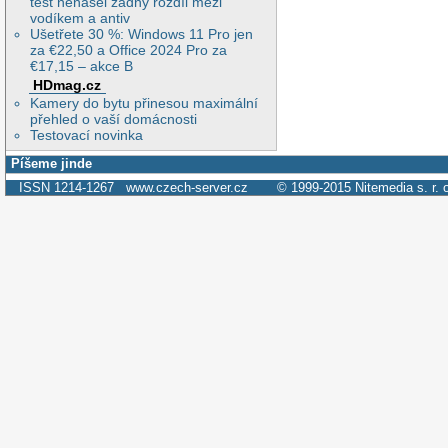
test nenašel žádný rozdíl mezi
vodíkem a antiv
Ušetřete 30 %: Windows 11 Pro jen
za €22,50 a Office 2024 Pro za
€17,15 – akce B
HDmag.cz
Kamery do bytu přinesou maximální
přehled o vaší domácnosti
Testovací novinka
Píšeme jinde
ISSN 1214-1267
www.czech-server.cz
© 1999-2015
Nitemedia s. r. 