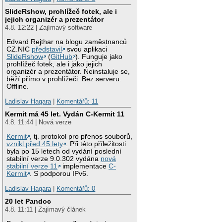
SlideRshow, prohlížeč fotek, ale i
jejich organizér a prezentátor
4.8. 12:22 | Zajímavý software
Edvard Rejthar na blogu zaměstnanců
CZ.NIC
představil
svou aplikaci
SlideRshow
(
GitHub
). Funguje jako
prohlížeč fotek, ale i jako jejich
organizér a prezentátor. Neinstaluje se,
běží přímo v prohlížeči. Bez serveru.
Offline.
Ladislav Hagara
|
Komentářů: 11
Kermit má 45 let. Vydán C-Kermit 11
4.8. 11:44 | Nová verze
Kermit
, tj. protokol pro přenos souborů,
vznikl před 45 lety
. Při této příležitosti
byla po 15 letech od vydání poslední
stabilní verze 9.0.302 vydána
nová
stabilní verze 11
implementace
C-
Kermit
. S podporou IPv6.
Ladislav Hagara
|
Komentářů: 0
20 let Pandoc
4.8. 11:11 | Zajímavý článek