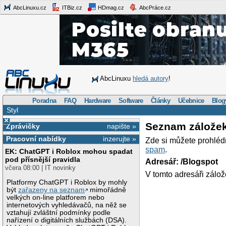
AbcLinuxu.cz
ITBiz.cz
HDmag.cz
AbcPráce.cz
AbcLinuxu
hledá autory
!
Poradna
FAQ
Hardware
Software
Články
Učebnice
Blog
Styl
×
Seznam zálože
Zprávičky
napište »
Pracovní nabídky
inzerujte »
Zde si můžete prohléd
spam
.
EK: ChatGPT i Roblox mohou spadat
pod přísnější pravidla
Adresář: /Blogspot
včera 08:00 | IT novinky
V tomto adresáři zálož
Platformy ChatGPT i Roblox by mohly
být
zařazeny na seznam
mimořádně
velkých on-line platforem nebo
internetových vyhledávačů, na něž se
vztahují zvláštní podmínky podle
nařízení o digitálních službách (DSA).