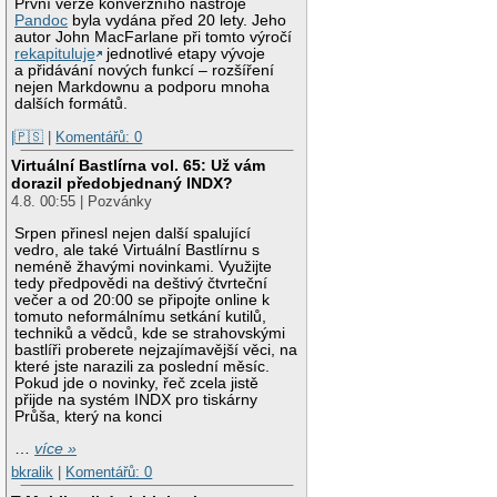
První verze konverzního nástroje
Pandoc
byla vydána před 20 lety. Jeho
autor John MacFarlane při tomto výročí
rekapituluje
jednotlivé etapy vývoje
a přidávání nových funkcí – rozšíření
nejen Markdownu a podporu mnoha
dalších formátů.
|🇵🇸
|
Komentářů: 0
Virtuální Bastlírna vol. 65: Už vám
dorazil předobjednaný INDX?
4.8. 00:55 | Pozvánky
Srpen přinesl nejen další spalující
vedro, ale také Virtuální Bastlírnu s
neméně žhavými novinkami. Využijte
tedy předpovědi na deštivý čtvrteční
večer a od 20:00 se připojte online k
tomuto neformálnímu setkání kutilů,
techniků a vědců, kde se strahovskými
bastlíři proberete nejzajímavější věci, na
které jste narazili za poslední měsíc.
Pokud jde o novinky, řeč zcela jistě
přijde na systém INDX pro tiskárny
Průša, který na konci
…
více »
bkralik
|
Komentářů: 0