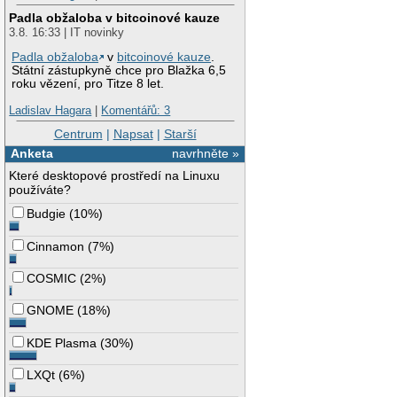
Padla obžaloba v bitcoinové kauze
3.8. 16:33 | IT novinky
Padla obžaloba
v
bitcoinové kauze
.
Státní zástupkyně chce pro Blažka 6,5
roku vězení, pro Titze 8 let.
Ladislav Hagara
|
Komentářů: 3
Centrum
|
Napsat
|
Starší
Anketa
navrhněte »
Které desktopové prostředí na Linuxu
používáte?
Budgie
(
10%
)
Cinnamon
(
7%
)
COSMIC
(
2%
)
GNOME
(
18%
)
KDE Plasma
(
30%
)
LXQt
(
6%
)