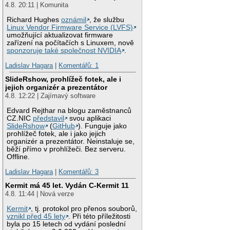
4.8. 20:11 | Komunita
Richard Hughes
oznámil
, že službu
Linux Vendor Firmware Service (LVFS)
umožňující aktualizovat firmware
zařízení na počítačích s Linuxem, nově
sponzoruje také společnost NVIDIA
.
Ladislav Hagara
|
Komentářů: 1
SlideRshow, prohlížeč fotek, ale i
jejich organizér a prezentátor
4.8. 12:22 | Zajímavý software
Edvard Rejthar na blogu zaměstnanců
CZ.NIC
představil
svou aplikaci
SlideRshow
(
GitHub
). Funguje jako
prohlížeč fotek, ale i jako jejich
organizér a prezentátor. Neinstaluje se,
běží přímo v prohlížeči. Bez serveru.
Offline.
Ladislav Hagara
|
Komentářů: 3
Kermit má 45 let. Vydán C-Kermit 11
4.8. 11:44 | Nová verze
Kermit
, tj. protokol pro přenos souborů,
vznikl před 45 lety
. Při této příležitosti
byla po 15 letech od vydání poslední