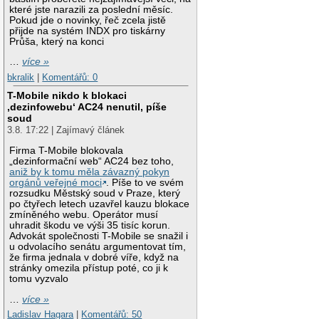
které jste narazili za poslední měsíc.
Pokud jde o novinky, řeč zcela jistě
přijde na systém INDX pro tiskárny
Průša, který na konci
…
více »
bkralik
|
Komentářů: 0
T-Mobile nikdo k blokaci
‚dezinfowebu‘ AC24 nenutil, píše
soud
3.8. 17:22 | Zajímavý článek
Firma T-Mobile blokovala
„dezinformační web“ AC24 bez toho,
aniž by k tomu měla závazný pokyn
orgánů veřejné moci
. Píše to ve svém
rozsudku Městský soud v Praze, který
po čtyřech letech uzavřel kauzu blokace
zmíněného webu. Operátor musí
uhradit škodu ve výši 35 tisíc korun.
Advokát společnosti T-Mobile se snažil i
u odvolacího senátu argumentovat tím,
že firma jednala v dobré víře, když na
stránky omezila přístup poté, co ji k
tomu vyzvalo
…
více »
Ladislav Hagara
|
Komentářů: 50