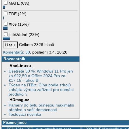
MATE
(
6%
)
TDE
(
2%
)
Xfce
(
15%
)
jiné/žádné
(
23%
)
Celkem 2326 hlasů
Komentářů: 30
, poslední 3.4. 20:20
Rozcestník
AbcLinuxu
Ušetřete 30 %: Windows 11 Pro jen
za €22,50 a Office 2024 Pro za
€17,15 – akce B
Týden na ITBiz: Čína podle zdrojů
zahájila výrobu zařízení pro domácí
produkci v
HDmag.cz
Kamery do bytu přinesou maximální
přehled o vaší domácnosti
Testovací novinka
Píšeme jinde