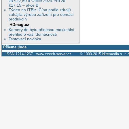
za €22,50 a Office 2024 Pro za
€17,15 – akce B
Týden na ITBiz: Čína podle zdrojů
zahájila výrobu zařízení pro domácí
produkci v
HDmag.cz
Kamery do bytu přinesou maximální
přehled o vaší domácnosti
Testovací novinka
Píšeme jinde
ISSN 1214-1267
www.czech-server.cz
© 1999-2015
Nitemedia s. r. 