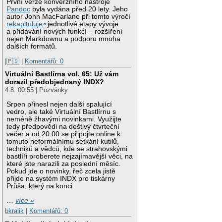
První verze konverzního nástroje
Pandoc
byla vydána před 20 lety. Jeho
autor John MacFarlane při tomto výročí
rekapituluje
jednotlivé etapy vývoje
a přidávání nových funkcí – rozšíření
nejen Markdownu a podporu mnoha
dalších formátů.
|🇵🇸
|
Komentářů: 0
Virtuální Bastlírna vol. 65: Už vám
dorazil předobjednaný INDX?
4.8. 00:55 | Pozvánky
Srpen přinesl nejen další spalující
vedro, ale také Virtuální Bastlírnu s
neméně žhavými novinkami. Využijte
tedy předpovědi na deštivý čtvrteční
večer a od 20:00 se připojte online k
tomuto neformálnímu setkání kutilů,
techniků a vědců, kde se strahovskými
bastlíři proberete nejzajímavější věci, na
které jste narazili za poslední měsíc.
Pokud jde o novinky, řeč zcela jistě
přijde na systém INDX pro tiskárny
Průša, který na konci
…
více »
bkralik
|
Komentářů: 0