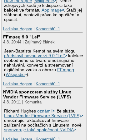
RawTherapee
(
Wikipedie
). Vedle
zdrojových kódů je k dispozici také
balíček ve formátu
AppImage
. Stačí jej
stáhnout, nastavit právo ke spuštění a
spustit.
Ladislav Hagara
|
Komentářů: 1
FFmpeg 9.0 "Lei"
4.8. 20:44 | Zajímavý článek
Jean-Baptiste Kempf na svém blogu
představil novou verzi 9.0 "Lei"
kolekce
svobodného softwaru umožňujícího
nahrávání, konverzi a streamovaní
digitálního zvuku a obrazu
FFmpeg
(
Wikipedie
).
Ladislav Hagara
|
Komentářů: 1
NVIDIA sponzorem služby Linux
Vendor Firmware Service (LVFS)
4.8. 20:11 | Komunita
Richard Hughes
oznámil
, že službu
Linux Vendor Firmware Service (LVFS)
umožňující aktualizovat firmware
zařízení na počítačích s Linuxem, nově
sponzoruje také společnost NVIDIA
.
Ladislav Hagara
|
Komentářů: 1