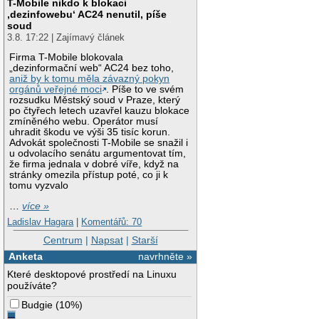
T-Mobile nikdo k blokaci
‚dezinfowebu‘ AC24 nenutil, píše
soud
3.8. 17:22 | Zajímavý článek
Firma T-Mobile blokovala
„dezinformační web“ AC24 bez toho,
aniž by k tomu měla závazný pokyn
orgánů veřejné moci
. Píše to ve svém
rozsudku Městský soud v Praze, který
po čtyřech letech uzavřel kauzu blokace
zmíněného webu. Operátor musí
uhradit škodu ve výši 35 tisíc korun.
Advokát společnosti T-Mobile se snažil i
u odvolacího senátu argumentovat tím,
že firma jednala v dobré víře, když na
stránky omezila přístup poté, co ji k
tomu vyzvalo
…
více »
Ladislav Hagara
|
Komentářů: 70
Centrum
|
Napsat
|
Starší
Anketa
navrhněte »
Které desktopové prostředí na Linuxu
používáte?
Budgie
(
10%
)