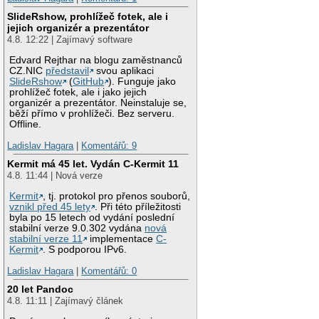
SlideRshow, prohlížeč fotek, ale i
jejich organizér a prezentátor
4.8. 12:22 | Zajímavý software
Edvard Rejthar na blogu zaměstnanců
CZ.NIC
představil
svou aplikaci
SlideRshow
(
GitHub
). Funguje jako
prohlížeč fotek, ale i jako jejich
organizér a prezentátor. Neinstaluje se,
běží přímo v prohlížeči. Bez serveru.
Offline.
Ladislav Hagara
|
Komentářů: 9
Kermit má 45 let. Vydán C-Kermit 11
4.8. 11:44 | Nová verze
Kermit
, tj. protokol pro přenos souborů,
vznikl před 45 lety
. Při této příležitosti
byla po 15 letech od vydání poslední
stabilní verze 9.0.302 vydána
nová
stabilní verze 11
implementace
C-
Kermit
. S podporou IPv6.
Ladislav Hagara
|
Komentářů: 0
20 let Pandoc
4.8. 11:11 | Zajímavý článek