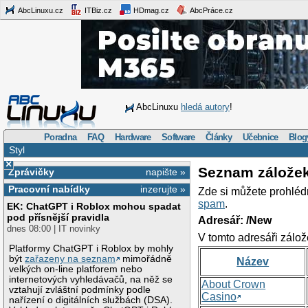
AbcLinuxu.cz
ITBiz.cz
HDmag.cz
AbcPráce.cz
AbcLinuxu
hledá autory
!
Poradna
FAQ
Hardware
Software
Články
Učebnice
Blog
Styl
×
Seznam zálože
Zprávičky
napište »
Pracovní nabídky
inzerujte »
Zde si můžete prohléd
spam
.
EK: ChatGPT i Roblox mohou spadat
pod přísnější pravidla
Adresář: /New
dnes 08:00 | IT novinky
V tomto adresáři zálož
Platformy ChatGPT i Roblox by mohly
být
zařazeny na seznam
mimořádně
Název
velkých on-line platforem nebo
internetových vyhledávačů, na něž se
About Crown
vztahují zvláštní podmínky podle
Casino
nařízení o digitálních službách (DSA).