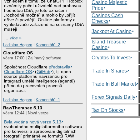
Vzhledem k tomu, že ChatGPT i Roblox
Casino Majestic
oznámily počet uživatelů nad prahovou
Pride
hodnotou DSA, je toto označení
„rozhodně možné“ a mohlo by „přijít
Casinos Cash
dříve či později“. On-line platformy a
Checks
vyhledávače zařazené na seznamy DSA
musejí
Jackpot At Casino
…
více »
Island Treasure
Ladislav Hagara
|
Komentářů: 2
Casino
Cloudflare OS
Cryptos To Invest
včera 17:00 | Zajímavý software
Společnost Cloudflare
představila
Trade In Shares
Cloudflare OS
(
GitHub
), tj. open
source platformu navrženou pro
integraci umělé inteligence (agentů)
Trade In Bull Market
přímo do pracovních procesů
organizací.
Forex Signals Daily
Ladislav Hagara
|
Komentářů: 1
RawTherapee 5.13
Tax On Stocks
včera 12:44 | Nová verze
Byla vydána nová verze 5.13
svobodného multiplatformního softwaru
pro konverzi a zpracování digitálních
fotografií primárně ve formátů RAW