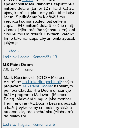
společnosti Meta Platforms zaplatit 567
milionů dolarů (téměř 12 miliard Kč) za
újmy, které její platformy působí mladým
lidem. S přihlédnutím k dřívějšímu
verdiktu tak má společnost celkem
zaplatit 942 milionů dolarů, což je malý
zlomek jejího ročního výnosu, který loni
činil 60 miliard dolarů. Čtvrteční verdikt
firmě také nařizuje, aby změnila způsob,
jakým její
…
více »
Ladislav Hagara
|
Komentářů: 13
MS Paint Doom
7.8. 12:44 | Humor
Mark Russinovich (CTO v Microsoft
Azure) se
na LinkedIn pochlubil
svým
projektem
MS Paint Doom
napsaným
pomocí Claude. Hru Doom umožňuje
hrát v programu Malování (Microsoft
Paint). Malování funguje jako monitor.
Herní engine (ViZDoom) běží na pozadí
a každý vykreslený snímek hry vkládá
automaticky přes schránku (clipboard)
do Malování.
Ladislav Hagara
|
Komentářů: 5