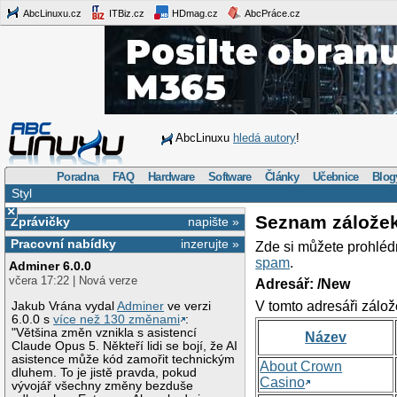
AbcLinuxu.cz
ITBiz.cz
HDmag.cz
AbcPráce.cz
AbcLinuxu
hledá autory
!
Poradna
FAQ
Hardware
Software
Články
Učebnice
Blog
Styl
×
Seznam zálože
Zprávičky
napište »
Pracovní nabídky
inzerujte »
Zde si můžete prohléd
spam
.
Adminer 6.0.0
včera 17:22 | Nová verze
Adresář: /New
V tomto adresáři zálož
Jakub Vrána vydal
Adminer
ve verzi
6.0.0 s
více než 130 změnami
:
"Většina změn vznikla s asistencí
Název
Claude Opus 5. Někteří lidi se bojí, že AI
asistence může kód zamořit technickým
About Crown
dluhem. To je jistě pravda, pokud
Casino
vývojář všechny změny bezduše