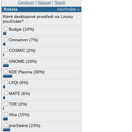
Centrum
|
Napsat
|
Starší
Anketa
navrhněte »
Které desktopové prostředí na Linuxu
používáte?
Budgie
(
10%
)
Cinnamon
(
7%
)
COSMIC
(
2%
)
GNOME
(
18%
)
KDE Plasma
(
30%
)
LXQt
(
6%
)
MATE
(
6%
)
TDE
(
2%
)
Xfce
(
15%
)
jiné/žádné
(
23%
)