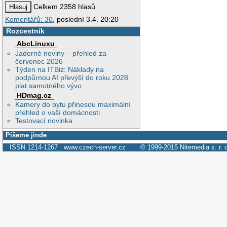
Celkem 2358 hlasů
Komentářů: 30
, poslední 3.4. 20:20
Rozcestník
AbcLinuxu
Jaderné noviny – přehled za
červenec 2026
Týden na ITBiz: Náklady na
podpůrnou AI převýší do roku 2028
plat samotného vývo
HDmag.cz
Kamery do bytu přinesou maximální
přehled o vaší domácnosti
Testovací novinka
Píšeme jinde
ISSN 1214-1267
www.czech-server.cz
© 1999-2015
Nitemedia s. r. 