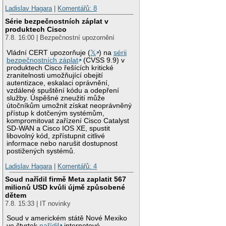
Ladislav Hagara
|
Komentářů: 8
Série bezpečnostních záplat v
produktech Cisco
7.8. 16:00 | Bezpečnostní upozornění
Vládní CERT upozorňuje (
𝕏
) na
sérii
bezpečnostních záplat
(CVSS 9.9) v
produktech Cisco řešících kritické
zranitelnosti umožňující obejití
autentizace, eskalaci oprávnění,
vzdálené spuštění kódu a odepření
služby. Úspěšné zneužití může
útočníkům umožnit získat neoprávněný
přístup k dotčeným systémům,
kompromitovat zařízení Cisco Catalyst
SD-WAN a Cisco IOS XE, spustit
libovolný kód, zpřístupnit citlivé
informace nebo narušit dostupnost
postižených systémů.
Ladislav Hagara
|
Komentářů: 4
Soud nařídil firmě Meta zaplatit 567
milionů USD kvůli újmě způsobené
dětem
7.8. 15:33 | IT novinky
Soud v americkém státě Nové Mexiko
ve čtvrtek
nařídil
internetové