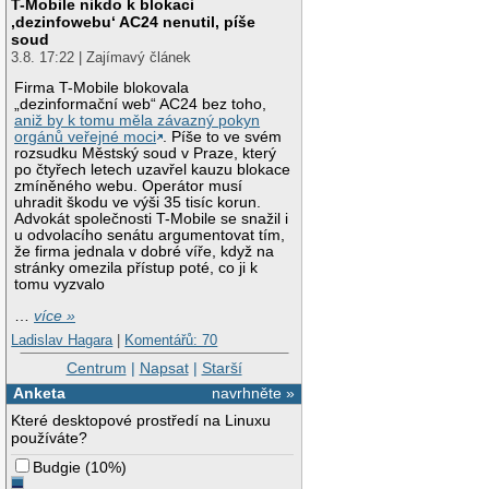
T-Mobile nikdo k blokaci
‚dezinfowebu‘ AC24 nenutil, píše
soud
3.8. 17:22 | Zajímavý článek
Firma T-Mobile blokovala
„dezinformační web“ AC24 bez toho,
aniž by k tomu měla závazný pokyn
orgánů veřejné moci
. Píše to ve svém
rozsudku Městský soud v Praze, který
po čtyřech letech uzavřel kauzu blokace
zmíněného webu. Operátor musí
uhradit škodu ve výši 35 tisíc korun.
Advokát společnosti T-Mobile se snažil i
u odvolacího senátu argumentovat tím,
že firma jednala v dobré víře, když na
stránky omezila přístup poté, co ji k
tomu vyzvalo
…
více »
Ladislav Hagara
|
Komentářů: 70
Centrum
|
Napsat
|
Starší
Anketa
navrhněte »
Které desktopové prostředí na Linuxu
používáte?
Budgie
(
10%
)