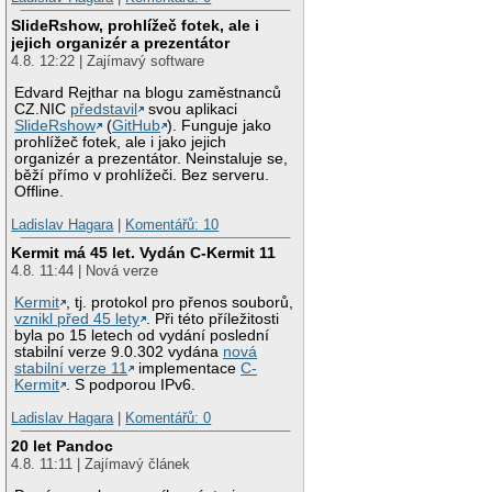
SlideRshow, prohlížeč fotek, ale i
jejich organizér a prezentátor
4.8. 12:22 | Zajímavý software
Edvard Rejthar na blogu zaměstnanců
CZ.NIC
představil
svou aplikaci
SlideRshow
(
GitHub
). Funguje jako
prohlížeč fotek, ale i jako jejich
organizér a prezentátor. Neinstaluje se,
běží přímo v prohlížeči. Bez serveru.
Offline.
Ladislav Hagara
|
Komentářů: 10
Kermit má 45 let. Vydán C-Kermit 11
4.8. 11:44 | Nová verze
Kermit
, tj. protokol pro přenos souborů,
vznikl před 45 lety
. Při této příležitosti
byla po 15 letech od vydání poslední
stabilní verze 9.0.302 vydána
nová
stabilní verze 11
implementace
C-
Kermit
. S podporou IPv6.
Ladislav Hagara
|
Komentářů: 0
20 let Pandoc
4.8. 11:11 | Zajímavý článek