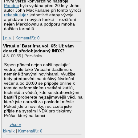
První verze konverzního nástroje
Pandoc
byla vydána před 20 lety. Jeho
autor John MacFarlane při tomto výročí
rekapituluje
jednotlivé etapy vývoje
a přidávání nových funkcí – rozšíření
nejen Markdownu a podporu mnoha
dalších formátů.
|🇵🇸
|
Komentářů: 0
Virtuální Bastlírna vol. 65: Už vám
dorazil předobjednaný INDX?
4.8. 00:55 | Pozvánky
Srpen přinesl nejen další spalující
vedro, ale také Virtuální Bastlírnu s
neméně žhavými novinkami. Využijte
tedy předpovědi na deštivý čtvrteční
večer a od 20:00 se připojte online k
tomuto neformálnímu setkání kutilů,
techniků a vědců, kde se strahovskými
bastlíři proberete nejzajímavější věci, na
které jste narazili za poslední měsíc.
Pokud jde o novinky, řeč zcela jistě
přijde na systém INDX pro tiskárny
Průša, který na konci
…
více »
bkralik
|
Komentářů: 0