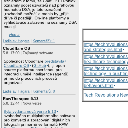
Vzhledem k tomu, že ChatGPT i Roblox
oznámily počet uživatelů nad prahovou
hodnotou DSA, je toto označení
„rozhodně možné“ a mohlo by „přijít
dříve či později“. On-line platformy a
vyhledávače zařazené na seznamy DSA
musejí
…
více »
Ladislav Hagara
|
Komentářů: 1
https://techrevolutio
Cloudflare OS
and-strategies.html
5.8. 17:00 | Zajímavý software
https://techrevoluti
Společnost Cloudflare
představila
healthcare-technology
Cloudflare OS
(
GitHub
), tj. open
https://techrevolutio
source platformu navrženou pro
technology-in-our.htm
integraci umělé inteligence (agentů)
přímo do pracovních procesů
https://techrevolutio
organizací.
behaviors.html
Ladislav Hagara
|
Komentářů: 0
Tech Revolutions Ne
RawTherapee 5.13
5.8. 12:44 | Nová verze
Byla vydána nová verze 5.13
svobodného multiplatformního softwaru
pro konverzi a zpracování digitálních
fotografií primárně ve formátů RAW