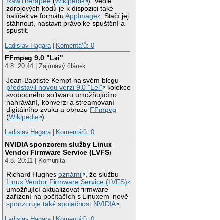
RawTherapee
(
Wikipedie
). Vedle
zdrojových kódů je k dispozici také
balíček ve formátu
AppImage
. Stačí jej
stáhnout, nastavit právo ke spuštění a
spustit.
Ladislav Hagara
|
Komentářů: 0
FFmpeg 9.0 "Lei"
4.8. 20:44 | Zajímavý článek
Jean-Baptiste Kempf na svém blogu
představil novou verzi 9.0 "Lei"
kolekce
svobodného softwaru umožňujícího
nahrávání, konverzi a streamovaní
digitálního zvuku a obrazu
FFmpeg
(
Wikipedie
).
Ladislav Hagara
|
Komentářů: 0
NVIDIA sponzorem služby Linux
Vendor Firmware Service (LVFS)
4.8. 20:11 | Komunita
Richard Hughes
oznámil
, že službu
Linux Vendor Firmware Service (LVFS)
umožňující aktualizovat firmware
zařízení na počítačích s Linuxem, nově
sponzoruje také společnost NVIDIA
.
Ladislav Hagara
|
Komentářů: 0