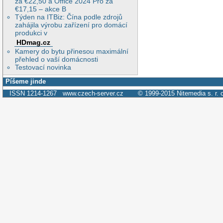
za €22,50 a Office 2024 Pro za
€17,15 – akce B
Týden na ITBiz: Čína podle zdrojů
zahájila výrobu zařízení pro domácí
produkci v
HDmag.cz
Kamery do bytu přinesou maximální
přehled o vaší domácnosti
Testovací novinka
Píšeme jinde
ISSN 1214-1267
www.czech-server.cz
© 1999-2015
Nitemedia s. r. 