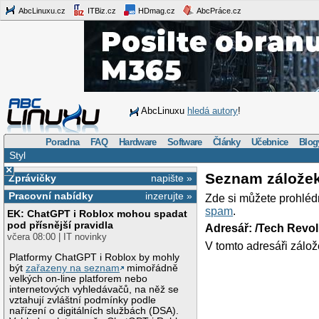
AbcLinuxu.cz
ITBiz.cz
HDmag.cz
AbcPráce.cz
AbcLinuxu
hledá autory
!
Poradna
FAQ
Hardware
Software
Články
Učebnice
Blog
Styl
×
Seznam zálože
Zprávičky
napište »
Pracovní nabídky
inzerujte »
Zde si můžete prohléd
spam
.
EK: ChatGPT i Roblox mohou spadat
pod přísnější pravidla
Adresář: /Tech Revo
včera 08:00 | IT novinky
V tomto adresáři zálož
Platformy ChatGPT i Roblox by mohly
být
zařazeny na seznam
mimořádně
velkých on-line platforem nebo
internetových vyhledávačů, na něž se
vztahují zvláštní podmínky podle
nařízení o digitálních službách (DSA).