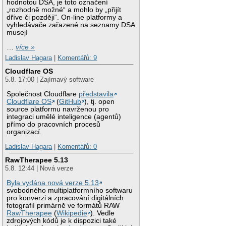
hodnotou DSA, je toto označení
„rozhodně možné“ a mohlo by „přijít
dříve či později“. On-line platformy a
vyhledávače zařazené na seznamy DSA
musejí
…
více »
Ladislav Hagara
|
Komentářů: 9
Cloudflare OS
5.8. 17:00 | Zajímavý software
Společnost Cloudflare
představila
Cloudflare OS
(
GitHub
), tj. open
source platformu navrženou pro
integraci umělé inteligence (agentů)
přímo do pracovních procesů
organizací.
Ladislav Hagara
|
Komentářů: 0
RawTherapee 5.13
5.8. 12:44 | Nová verze
Byla vydána nová verze 5.13
svobodného multiplatformního softwaru
pro konverzi a zpracování digitálních
fotografií primárně ve formátů RAW
RawTherapee
(
Wikipedie
). Vedle
zdrojových kódů je k dispozici také