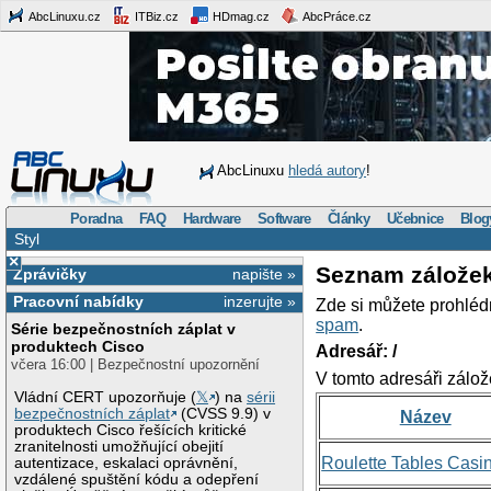
AbcLinuxu.cz
ITBiz.cz
HDmag.cz
AbcPráce.cz
AbcLinuxu
hledá autory
!
Poradna
FAQ
Hardware
Software
Články
Učebnice
Blog
Styl
×
Seznam zálože
Zprávičky
napište »
Pracovní nabídky
inzerujte »
Zde si můžete prohléd
spam
.
Série bezpečnostních záplat v
produktech Cisco
Adresář: /
včera 16:00 | Bezpečnostní upozornění
V tomto adresáři zálož
Vládní CERT upozorňuje (
𝕏
) na
sérii
bezpečnostních záplat
(CVSS 9.9) v
Název
produktech Cisco řešících kritické
zranitelnosti umožňující obejití
Roulette Tables Casi
autentizace, eskalaci oprávnění,
vzdálené spuštění kódu a odepření