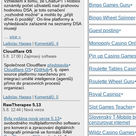
Vzhledem k tomu, že ChatGPT i Roblox
Bingo Games Guru
oznámily počet uživatelů nad prahovou
hodnotou DSA, je toto označení
„rozhodně možné“ a mohlo by „přijít
Bingo Wheel Spinner
dříve či později“. On-line platformy a
vyhledávače zařazené na seznamy DSA
musejí
Guest posting
…
více »
Monopoly Casino Onl
Ladislav Hagara
|
Komentářů: 4
Cloudflare OS
Pin up Casino Game
5.8. 17:00 | Zajímavý software
Společnost Cloudflare
představila
Roulette Tables Casi
Cloudflare OS
(
GitHub
), tj. open
source platformu navrženou pro
integraci umělé inteligence (agentů)
Roulette Wheel Guru
přímo do pracovních procesů
organizací.
Royal Casinoz
Ladislav Hagara
|
Komentářů: 0
RawTherapee 5.13
Slot Games Teacher
5.8. 12:44 | Nová verze
Slovenský T-Mobile 
Byla vydána nová verze 5.13
cenzurovat internet
svobodného multiplatformního softwaru
pro konverzi a zpracování digitálních
Wildz Casino Games
fotografií primárně ve formátů RAW