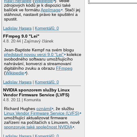
RawTherapee
(
Wikipedie
). Vedle
zdrojových kódů je k dispozici také
balíček ve formátu
AppImage
. Stačí jej
stáhnout, nastavit právo ke spuštění a
spustit.
Ladislav Hagara
|
Komentářů: 0
FFmpeg 9.0 "Lei"
4.8. 20:44 | Zajímavý článek
Jean-Baptiste Kempf na svém blogu
představil novou verzi 9.0 "Lei"
kolekce
svobodného softwaru umožňujícího
nahrávání, konverzi a streamovaní
digitálního zvuku a obrazu
FFmpeg
(
Wikipedie
).
Ladislav Hagara
|
Komentářů: 0
NVIDIA sponzorem služby Linux
Vendor Firmware Service (LVFS)
4.8. 20:11 | Komunita
Richard Hughes
oznámil
, že službu
Linux Vendor Firmware Service (LVFS)
umožňující aktualizovat firmware
zařízení na počítačích s Linuxem, nově
sponzoruje také společnost NVIDIA
.
Ladislav Hagara
|
Komentářů: 0