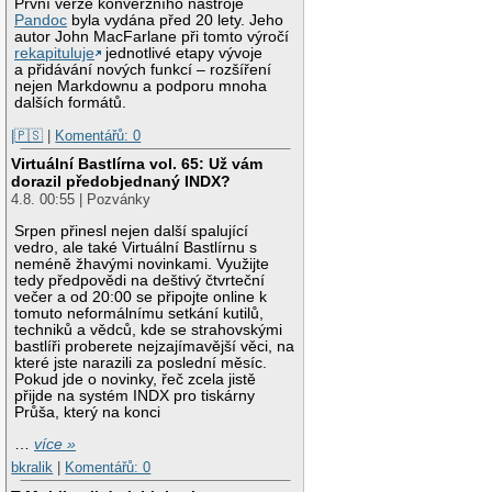
První verze konverzního nástroje
Pandoc
byla vydána před 20 lety. Jeho
autor John MacFarlane při tomto výročí
rekapituluje
jednotlivé etapy vývoje
a přidávání nových funkcí – rozšíření
nejen Markdownu a podporu mnoha
dalších formátů.
|🇵🇸
|
Komentářů: 0
Virtuální Bastlírna vol. 65: Už vám
dorazil předobjednaný INDX?
4.8. 00:55 | Pozvánky
Srpen přinesl nejen další spalující
vedro, ale také Virtuální Bastlírnu s
neméně žhavými novinkami. Využijte
tedy předpovědi na deštivý čtvrteční
večer a od 20:00 se připojte online k
tomuto neformálnímu setkání kutilů,
techniků a vědců, kde se strahovskými
bastlíři proberete nejzajímavější věci, na
které jste narazili za poslední měsíc.
Pokud jde o novinky, řeč zcela jistě
přijde na systém INDX pro tiskárny
Průša, který na konci
…
více »
bkralik
|
Komentářů: 0