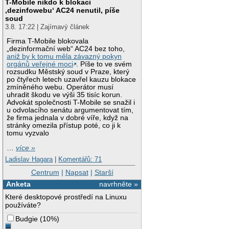
T-Mobile nikdo k blokaci
‚dezinfowebu‘ AC24 nenutil, píše
soud
3.8. 17:22 | Zajímavý článek
Firma T-Mobile blokovala
„dezinformační web“ AC24 bez toho,
aniž by k tomu měla závazný pokyn
orgánů veřejné moci
. Píše to ve svém
rozsudku Městský soud v Praze, který
po čtyřech letech uzavřel kauzu blokace
zmíněného webu. Operátor musí
uhradit škodu ve výši 35 tisíc korun.
Advokát společnosti T-Mobile se snažil i
u odvolacího senátu argumentovat tím,
že firma jednala v dobré víře, když na
stránky omezila přístup poté, co ji k
tomu vyzvalo
…
více »
Ladislav Hagara
|
Komentářů: 71
Centrum
|
Napsat
|
Starší
Anketa
navrhněte »
Které desktopové prostředí na Linuxu
používáte?
Budgie
(
10%
)