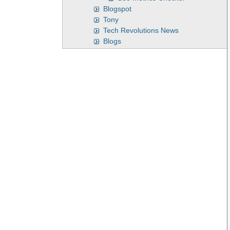
Blogspot
Tony
Tech Revolutions News
Blogs