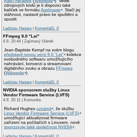
RawTherapee
(
Wikipedie
). Vedle
zdrojových kódů je k dispozici také
balíček ve formátu
AppImage
. Stačí jej
stáhnout, nastavit právo ke spuštění a
spustit.
Ladislav Hagara
|
Komentářů: 0
FFmpeg 9.0 "Lei"
4.8. 20:44 | Zajímavý článek
Jean-Baptiste Kempf na svém blogu
představil novou verzi 9.0 "Lei"
kolekce
svobodného softwaru umožňujícího
nahrávání, konverzi a streamovaní
digitálního zvuku a obrazu
FFmpeg
(
Wikipedie
).
Ladislav Hagara
|
Komentářů: 0
NVIDIA sponzorem služby Linux
Vendor Firmware Service (LVFS)
4.8. 20:11 | Komunita
Richard Hughes
oznámil
, že službu
Linux Vendor Firmware Service (LVFS)
umožňující aktualizovat firmware
zařízení na počítačích s Linuxem, nově
sponzoruje také společnost NVIDIA
.
Ladislav Hagara
|
Komentářů: 0