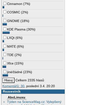
Cinnamon
(
7%
)
COSMIC
(
2%
)
GNOME
(
18%
)
KDE Plasma
(
30%
)
LXQt
(
6%
)
MATE
(
6%
)
TDE
(
2%
)
Xfce
(
15%
)
jiné/žádné
(
23%
)
Celkem 2335 hlasů
Komentářů: 30
, poslední 3.4. 20:20
Rozcestník
AbcLinuxu
Týden na ScienceMag.cz: Vylepšený