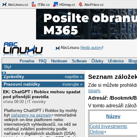
AbcLinuxu.cz
ITBiz.cz
HDmag.cz
AbcPráce.cz
AbcLinuxu
hledá autory
!
Poradna
FAQ
Hardware
Software
Články
Učebnice
Blog
Styl
×
Seznam zálože
Zprávičky
napište »
Pracovní nabídky
inzerujte »
Zde si můžete prohléd
spam
.
EK: ChatGPT i Roblox mohou spadat
pod přísnější pravidla
Adresář: /Bookmrk/
včera 08:00 | IT novinky
V tomto adresáři zálož
Platformy ChatGPT i Roblox by mohly
být
zařazeny na seznam
mimořádně
Název
velkých on-line platforem nebo
internetových vyhledávačů, na něž se
Gold Investments
vztahují zvláštní podmínky podle
Online
nařízení o digitálních službách (DSA).