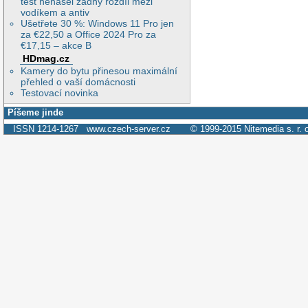
test nenašel žádný rozdíl mezi
vodíkem a antiv
Ušetřete 30 %: Windows 11 Pro jen
za €22,50 a Office 2024 Pro za
€17,15 – akce B
HDmag.cz
Kamery do bytu přinesou maximální
přehled o vaší domácnosti
Testovací novinka
Píšeme jinde
ISSN 1214-1267
www.czech-server.cz
© 1999-2015
Nitemedia s. r. 