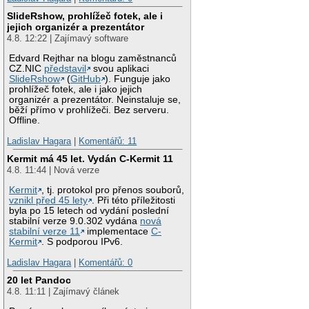
SlideRshow, prohlížeč fotek, ale i
jejich organizér a prezentátor
4.8. 12:22 | Zajímavý software
Edvard Rejthar na blogu zaměstnanců
CZ.NIC
představil
svou aplikaci
SlideRshow
(
GitHub
). Funguje jako
prohlížeč fotek, ale i jako jejich
organizér a prezentátor. Neinstaluje se,
běží přímo v prohlížeči. Bez serveru.
Offline.
Ladislav Hagara
|
Komentářů: 11
Kermit má 45 let. Vydán C-Kermit 11
4.8. 11:44 | Nová verze
Kermit
, tj. protokol pro přenos souborů,
vznikl před 45 lety
. Při této příležitosti
byla po 15 letech od vydání poslední
stabilní verze 9.0.302 vydána
nová
stabilní verze 11
implementace
C-
Kermit
. S podporou IPv6.
Ladislav Hagara
|
Komentářů: 0
20 let Pandoc
4.8. 11:11 | Zajímavý článek