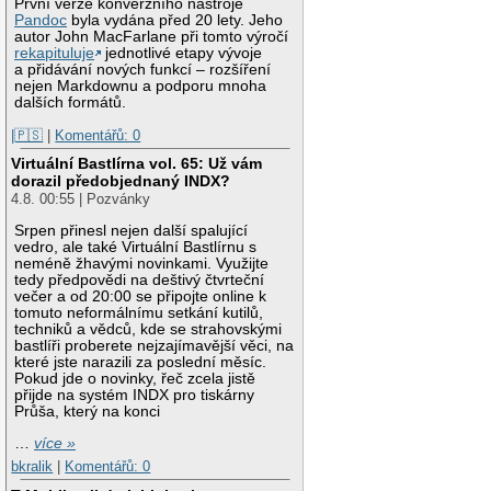
První verze konverzního nástroje
Pandoc
byla vydána před 20 lety. Jeho
autor John MacFarlane při tomto výročí
rekapituluje
jednotlivé etapy vývoje
a přidávání nových funkcí – rozšíření
nejen Markdownu a podporu mnoha
dalších formátů.
|🇵🇸
|
Komentářů: 0
Virtuální Bastlírna vol. 65: Už vám
dorazil předobjednaný INDX?
4.8. 00:55 | Pozvánky
Srpen přinesl nejen další spalující
vedro, ale také Virtuální Bastlírnu s
neméně žhavými novinkami. Využijte
tedy předpovědi na deštivý čtvrteční
večer a od 20:00 se připojte online k
tomuto neformálnímu setkání kutilů,
techniků a vědců, kde se strahovskými
bastlíři proberete nejzajímavější věci, na
které jste narazili za poslední měsíc.
Pokud jde o novinky, řeč zcela jistě
přijde na systém INDX pro tiskárny
Průša, který na konci
…
více »
bkralik
|
Komentářů: 0