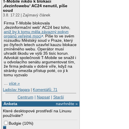
T-Mobile nikdo k blokaci
‚dezinfowebu‘ AC24 nenutil, píše
soud
3.8. 17:22 | Zajímavý článek
Firma T-Mobile blokovala
„dezinformační web“ AC24 bez toho,
aniž by k tomu měla závazný pokyn
orgánů veřejné moci
. Píše to ve svém
rozsudku Městský soud v Praze, který
po čtyřech letech uzavřel kauzu blokace
zmíněného webu. Operátor musí
uhradit škodu ve výši 35 tisíc korun.
Advokát společnosti T-Mobile se snažil i
u odvolacího senátu argumentovat tím,
že firma jednala v dobré víře, když na
stránky omezila přístup poté, co ji k
tomu vyzvalo
…
více »
Ladislav Hagara
|
Komentářů: 71
Centrum
|
Napsat
|
Starší
Anketa
navrhněte »
Které desktopové prostředí na Linuxu
používáte?
Budgie
(
10%
)