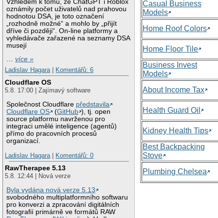
Vzhledem k tomu, že ChatGPT i Roblox
Casual Business
oznámily počet uživatelů nad prahovou
Models
hodnotou DSA, je toto označení
„rozhodně možné“ a mohlo by „přijít
Home Roof Colors
dříve či později“. On-line platformy a
vyhledávače zařazené na seznamy DSA
musejí
Home Floor Tile
…
více »
Business Invest
Ladislav Hagara
|
Komentářů: 6
Models
Cloudflare OS
About Income Tax
5.8. 17:00 | Zajímavý software
Společnost Cloudflare
představila
Health Guard Oil
Cloudflare OS
(
GitHub
), tj. open
source platformu navrženou pro
integraci umělé inteligence (agentů)
Kidney Health Tips
přímo do pracovních procesů
organizací.
Best Backpacking
Stove
Ladislav Hagara
|
Komentářů: 0
RawTherapee 5.13
Plumbing Chelsea
5.8. 12:44 | Nová verze
Byla vydána nová verze 5.13
svobodného multiplatformního softwaru
pro konverzi a zpracování digitálních
fotografií primárně ve formátů RAW