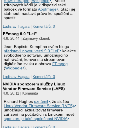
RawTherapee
(
Wikipedie
). Vedle
zdrojových kódů je k dispozici také
balíček ve formátu
AppImage
. Stačí jej
stáhnout, nastavit právo ke spuštění a
spustit.
Ladislav Hagara
|
Komentářů: 0
FFmpeg 9.0 "Lei"
4.8. 20:44 | Zajímavý článek
Jean-Baptiste Kempf na svém blogu
představil novou verzi 9.0 "Lei"
kolekce
svobodného softwaru umožňujícího
nahrávání, konverzi a streamovaní
digitálního zvuku a obrazu
FFmpeg
(
Wikipedie
).
Ladislav Hagara
|
Komentářů: 0
NVIDIA sponzorem služby Linux
Vendor Firmware Service (LVFS)
4.8. 20:11 | Komunita
Richard Hughes
oznámil
, že službu
Linux Vendor Firmware Service (LVFS)
umožňující aktualizovat firmware
zařízení na počítačích s Linuxem, nově
sponzoruje také společnost NVIDIA
.
Ladislav Hagara
|
Komentářů: 0