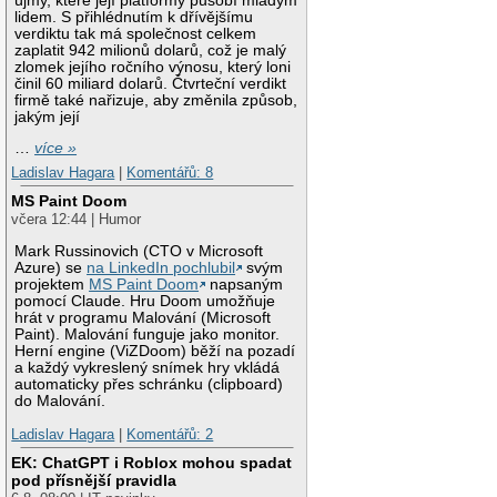
újmy, které její platformy působí mladým
lidem. S přihlédnutím k dřívějšímu
verdiktu tak má společnost celkem
zaplatit 942 milionů dolarů, což je malý
zlomek jejího ročního výnosu, který loni
činil 60 miliard dolarů. Čtvrteční verdikt
firmě také nařizuje, aby změnila způsob,
jakým její
…
více »
Ladislav Hagara
|
Komentářů: 8
MS Paint Doom
včera 12:44 | Humor
Mark Russinovich (CTO v Microsoft
Azure) se
na LinkedIn pochlubil
svým
projektem
MS Paint Doom
napsaným
pomocí Claude. Hru Doom umožňuje
hrát v programu Malování (Microsoft
Paint). Malování funguje jako monitor.
Herní engine (ViZDoom) běží na pozadí
a každý vykreslený snímek hry vkládá
automaticky přes schránku (clipboard)
do Malování.
Ladislav Hagara
|
Komentářů: 2
EK: ChatGPT i Roblox mohou spadat
pod přísnější pravidla