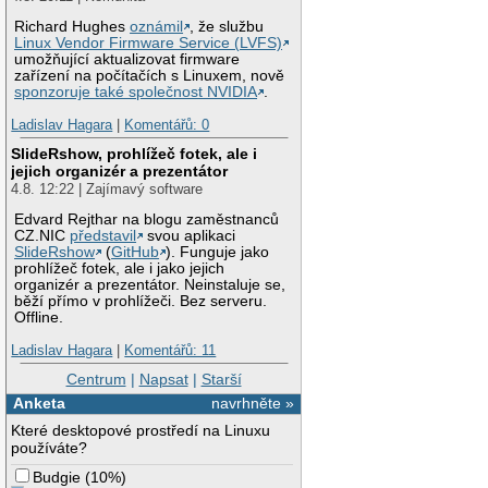
Richard Hughes
oznámil
, že službu
Linux Vendor Firmware Service (LVFS)
umožňující aktualizovat firmware
zařízení na počítačích s Linuxem, nově
sponzoruje také společnost NVIDIA
.
Ladislav Hagara
|
Komentářů: 0
SlideRshow, prohlížeč fotek, ale i
jejich organizér a prezentátor
4.8. 12:22 | Zajímavý software
Edvard Rejthar na blogu zaměstnanců
CZ.NIC
představil
svou aplikaci
SlideRshow
(
GitHub
). Funguje jako
prohlížeč fotek, ale i jako jejich
organizér a prezentátor. Neinstaluje se,
běží přímo v prohlížeči. Bez serveru.
Offline.
Ladislav Hagara
|
Komentářů: 11
Centrum
|
Napsat
|
Starší
Anketa
navrhněte »
Které desktopové prostředí na Linuxu
používáte?
Budgie
(
10%
)