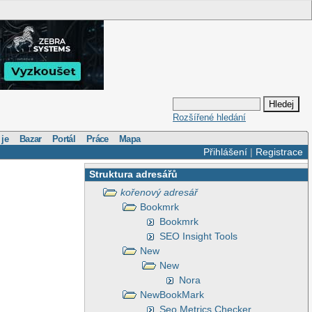
Rozšířené hledání
 je
Bazar
Portál
Práce
Mapa
Přihlášení
|
Registrace
Struktura adresářů
kořenový adresář
Bookmrk
Bookmrk
SEO Insight Tools
New
New
Nora
NewBookMark
Seo Metrics Checker