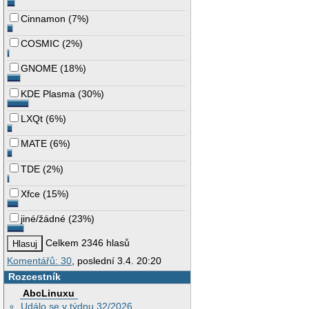
Cinnamon
(
7%
)
COSMIC
(
2%
)
GNOME
(
18%
)
KDE Plasma
(
30%
)
LXQt
(
6%
)
MATE
(
6%
)
TDE
(
2%
)
Xfce
(
15%
)
jiné/žádné
(
23%
)
Celkem 2346 hlasů
Komentářů: 30
, poslední 3.4. 20:20
Rozcestník
AbcLinuxu
Událo se v týdnu 32/2026