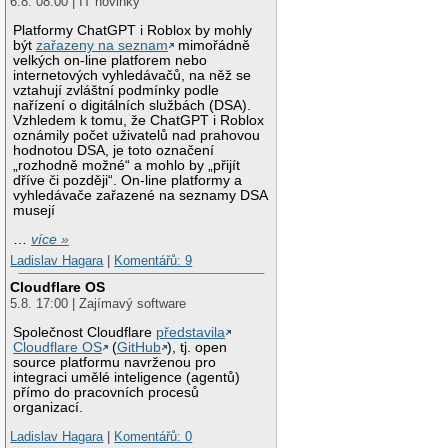
6.8. 08:00 | IT novinky
Platformy ChatGPT i Roblox by mohly
být
zařazeny na seznam
mimořádně
velkých on-line platforem nebo
internetových vyhledávačů, na něž se
vztahují zvláštní podmínky podle
nařízení o digitálních službách (DSA).
Vzhledem k tomu, že ChatGPT i Roblox
oznámily počet uživatelů nad prahovou
hodnotou DSA, je toto označení
„rozhodně možné“ a mohlo by „přijít
dříve či později“. On-line platformy a
vyhledávače zařazené na seznamy DSA
musejí
…
více »
Ladislav Hagara
|
Komentářů: 9
Cloudflare OS
5.8. 17:00 | Zajímavý software
Společnost Cloudflare
představila
Cloudflare OS
(
GitHub
), tj. open
source platformu navrženou pro
integraci umělé inteligence (agentů)
přímo do pracovních procesů
organizací.
Ladislav Hagara
|
Komentářů: 0