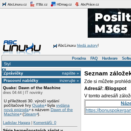
AbcLinuxu.cz
ITBiz.cz
HDmag.cz
AbcPráce.cz
AbcLinuxu
hledá autory
!
Poradna
FAQ
Hardware
Softw
Styl
×
Seznam zálože
Zprávičky
napište »
Pracovní nabídky
inzerujte »
Zde si můžete prohléd
Quake: Dawn of the Machine
Adresář: /Blogspot
dnes 04:44 | IT novinky
V tomto adresáři zálož
U příležitosti 30. výročí vydání
Náz
počítačové hry
Quake
byla
vydána
nová epizoda
s názvem
Dawn of the
https://bonuspokerga
Machine
(
Steam
).
Ladislav Hagara
|
Komentářů: 0
Série bezpečnostních záplat v