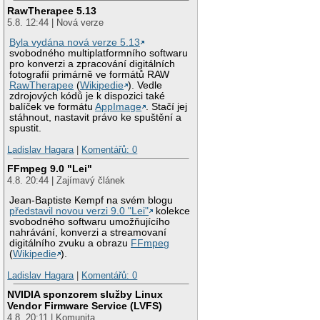
RawTherapee 5.13
5.8. 12:44 | Nová verze
Byla vydána nová verze 5.13
svobodného multiplatformního softwaru
pro konverzi a zpracování digitálních
fotografií primárně ve formátů RAW
RawTherapee
(
Wikipedie
). Vedle
zdrojových kódů je k dispozici také
balíček ve formátu
AppImage
. Stačí jej
stáhnout, nastavit právo ke spuštění a
spustit.
Ladislav Hagara
|
Komentářů: 0
FFmpeg 9.0 "Lei"
4.8. 20:44 | Zajímavý článek
Jean-Baptiste Kempf na svém blogu
představil novou verzi 9.0 "Lei"
kolekce
svobodného softwaru umožňujícího
nahrávání, konverzi a streamovaní
digitálního zvuku a obrazu
FFmpeg
(
Wikipedie
).
Ladislav Hagara
|
Komentářů: 0
NVIDIA sponzorem služby Linux
Vendor Firmware Service (LVFS)
4.8. 20:11 | Komunita