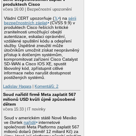
produktech Cisco
včera 16:00 | Bezpečnostní upozornění
Vládní CERT upozorňuje (
𝕏
) na
sérii
bezpečnostních záplat
(CVSS 9.9) v
produktech Cisco řešících kritické
zranitelnosti umožňující obejití
autentizace, eskalaci oprávnění,
vzdálené spuštění kódu a odepření
služby. Úspěšné zneužití může
útočníkům umožnit získat neoprávněný
přístup k dotčeným systémům,
kompromitovat zařízení Cisco Catalyst
SD-WAN a Cisco IOS XE, spustit
libovolný kód, zpřístupnit citlivé
informace nebo narušit dostupnost
postižených systémů.
Ladislav Hagara
|
Komentářů: 2
Soud nařídil firmě Meta zaplatit 567
milionů USD kvůli újmě způsobené
dětem
včera 15:33 | IT novinky
Soud v americkém státě Nové Mexiko
ve čtvrtek
nařídil
internetové
společnosti Meta Platforms zaplatit 567
milionů dolarů (téměř 12 miliard Kč) za