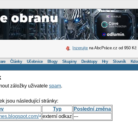
Inzerujte
na AbcPráce.cz od 950 Kč
are
Články
Učebnice
Blogy
Skupiny
Desktopy
Hry
Slovník
Kdo
k
nout záložky uživatele
spam
.
ek jsou následující stránky:
ev
Typ
Poslední změna
mes.blogspot.com/
externí odkaz
---