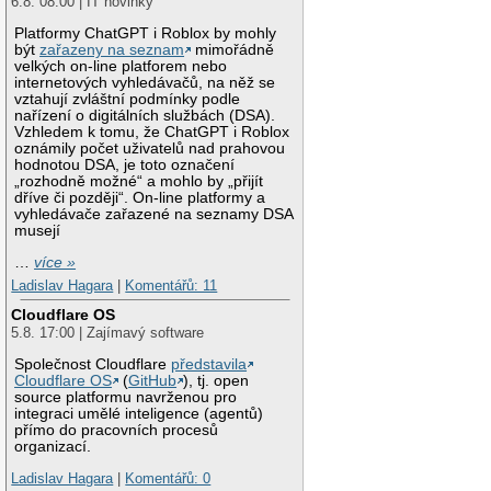
6.8. 08:00 | IT novinky
Platformy ChatGPT i Roblox by mohly
být
zařazeny na seznam
mimořádně
velkých on-line platforem nebo
internetových vyhledávačů, na něž se
vztahují zvláštní podmínky podle
nařízení o digitálních službách (DSA).
Vzhledem k tomu, že ChatGPT i Roblox
oznámily počet uživatelů nad prahovou
hodnotou DSA, je toto označení
„rozhodně možné“ a mohlo by „přijít
dříve či později“. On-line platformy a
vyhledávače zařazené na seznamy DSA
musejí
…
více »
Ladislav Hagara
|
Komentářů: 11
Cloudflare OS
5.8. 17:00 | Zajímavý software
Společnost Cloudflare
představila
Cloudflare OS
(
GitHub
), tj. open
source platformu navrženou pro
integraci umělé inteligence (agentů)
přímo do pracovních procesů
organizací.
Ladislav Hagara
|
Komentářů: 0