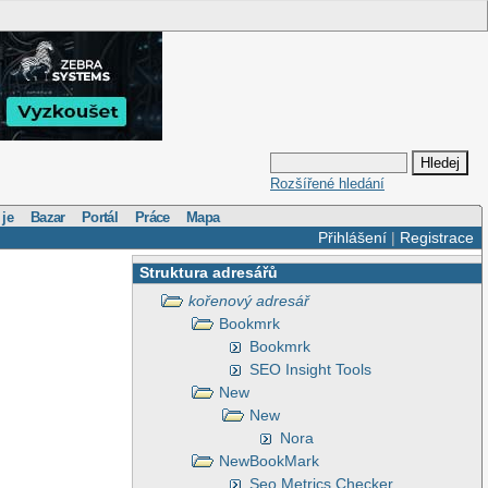
Rozšířené hledání
 je
Bazar
Portál
Práce
Mapa
Přihlášení
|
Registrace
Struktura adresářů
kořenový adresář
Bookmrk
Bookmrk
SEO Insight Tools
New
New
Nora
NewBookMark
Seo Metrics Checker