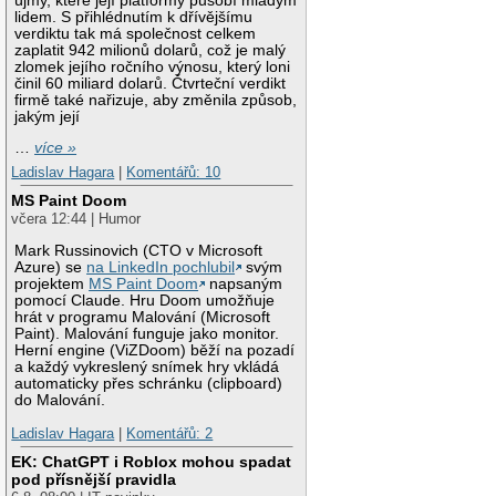
újmy, které její platformy působí mladým
lidem. S přihlédnutím k dřívějšímu
verdiktu tak má společnost celkem
zaplatit 942 milionů dolarů, což je malý
zlomek jejího ročního výnosu, který loni
činil 60 miliard dolarů. Čtvrteční verdikt
firmě také nařizuje, aby změnila způsob,
jakým její
…
více »
Ladislav Hagara
|
Komentářů: 10
MS Paint Doom
včera 12:44 | Humor
Mark Russinovich (CTO v Microsoft
Azure) se
na LinkedIn pochlubil
svým
projektem
MS Paint Doom
napsaným
pomocí Claude. Hru Doom umožňuje
hrát v programu Malování (Microsoft
Paint). Malování funguje jako monitor.
Herní engine (ViZDoom) běží na pozadí
a každý vykreslený snímek hry vkládá
automaticky přes schránku (clipboard)
do Malování.
Ladislav Hagara
|
Komentářů: 2
EK: ChatGPT i Roblox mohou spadat
pod přísnější pravidla