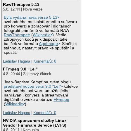
RawTherapee 5.13
5.8. 12:44 | Nová verze
Byla vydána nová verze 5.13
svobodného multiplatformního softwaru
pro konverzi a zpracování digitálních
fotografií primárně ve formátů RAW
RawTherapee
(
Wikipedie
). Vedle
zdrojových kódů je k dispozici také
balíček ve formátu
AppImage
. Stačí jej
stáhnout, nastavit právo ke spuštění a
spustit.
Ladislav Hagara
|
Komentářů: 0
FFmpeg 9.0 "Lei"
4.8. 20:44 | Zajímavý článek
Jean-Baptiste Kempf na svém blogu
představil novou verzi 9.0 "Lei"
kolekce
svobodného softwaru umožňujícího
nahrávání, konverzi a streamovaní
digitálního zvuku a obrazu
FFmpeg
(
Wikipedie
).
Ladislav Hagara
|
Komentářů: 0
NVIDIA sponzorem služby Linux
Vendor Firmware Service (LVFS)
4.8. 20:11 | Komunita