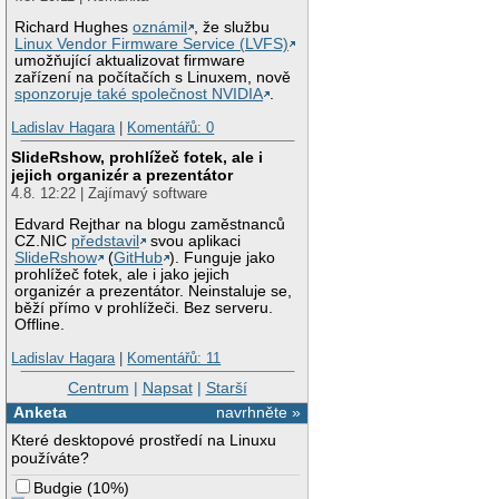
Richard Hughes
oznámil
, že službu
Linux Vendor Firmware Service (LVFS)
umožňující aktualizovat firmware
zařízení na počítačích s Linuxem, nově
sponzoruje také společnost NVIDIA
.
Ladislav Hagara
|
Komentářů: 0
SlideRshow, prohlížeč fotek, ale i
jejich organizér a prezentátor
4.8. 12:22 | Zajímavý software
Edvard Rejthar na blogu zaměstnanců
CZ.NIC
představil
svou aplikaci
SlideRshow
(
GitHub
). Funguje jako
prohlížeč fotek, ale i jako jejich
organizér a prezentátor. Neinstaluje se,
běží přímo v prohlížeči. Bez serveru.
Offline.
Ladislav Hagara
|
Komentářů: 11
Centrum
|
Napsat
|
Starší
Anketa
navrhněte »
Které desktopové prostředí na Linuxu
používáte?
Budgie
(
10%
)