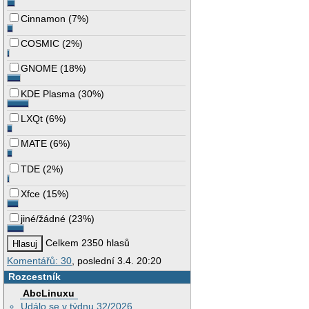
Cinnamon
(
7%
)
COSMIC
(
2%
)
GNOME
(
18%
)
KDE Plasma
(
30%
)
LXQt
(
6%
)
MATE
(
6%
)
TDE
(
2%
)
Xfce
(
15%
)
jiné/žádné
(
23%
)
Celkem 2350 hlasů
Komentářů: 30
, poslední 3.4. 20:20
Rozcestník
AbcLinuxu
Událo se v týdnu 32/2026