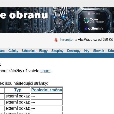
Inzerujte
na AbcPráce.cz od 950 Kč
are
Články
Učebnice
Blogy
Skupiny
Desktopy
Hry
Slovník
Kdo
k
nout záložky uživatele
spam
.
ek jsou následující stránky:
Typ
Poslední změna
externí odkaz
---
externí odkaz
---
externí odkaz
---