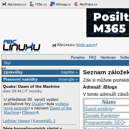
AbcLinuxu.cz
ITBiz.cz
HDmag.cz
AbcPráce.cz
AbcLinuxu
hledá autory
!
Poradna
FAQ
Hardware
Softw
Styl
×
Seznam zálože
Zprávičky
napište »
Pracovní nabídky
inzerujte »
Zde si můžete prohléd
Quake: Dawn of the Machine
Adresář: /Blogs
dnes 04:44 | IT novinky
V tomto adresáři zálož
U příležitosti 30. výročí vydání
Název
počítačové hry
Quake
byla
vydána
nová epizoda
s názvem
Dawn of the
Guest posting
Machine
(
Steam
).
Google Ranking
Ladislav Hagara
|
Komentářů: 3
Programmatic SEO
Série bezpečnostních záplat v