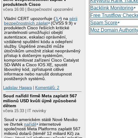
Keyword Rank Tracke
produktech Cisco
Backlink Monitoring
včera 16:00 | Bezpečnostní upozornění
Free Trustflow Check
Vládní CERT upozorňuje (
𝕏
) na
sérii
Spam Score
bezpečnostních záplat
(CVSS 9.9) v
produktech Cisco řešících kritické
Moz Domain Authorit
zranitelnosti umožňující obejití
autentizace, eskalaci oprávnění,
vzdálené spuštění kódu a odepření
služby. Úspěšné zneužití může
útočníkům umožnit získat neoprávněný
přístup k dotčeným systémům,
kompromitovat zařízení Cisco Catalyst
SD-WAN a Cisco IOS XE, spustit
libovolný kód, zpřístupnit citlivé
informace nebo narušit dostupnost
postižených systémů.
Ladislav Hagara
|
Komentářů: 2
Soud nařídil firmě Meta zaplatit 567
milionů USD kvůli újmě způsobené
dětem
včera 15:33 | IT novinky
Soud v americkém státě Nové Mexiko
ve čtvrtek
nařídil
internetové
společnosti Meta Platforms zaplatit 567
milionů dolarů (téměř 12 miliard Kč) za