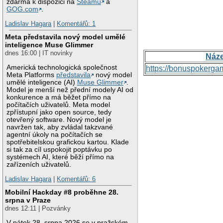
zdarma k dispozici na
Steamu
a
GOG.com
.
Ladislav Hagara
|
Komentářů: 1
Meta představila nový model umělé
inteligence Muse Glimmer
dnes 16:00 | IT novinky
Náz
Americká technologická společnost
https://bonuspokerga
Meta Platforms
představila
nový model
umělé inteligence (AI)
Muse Glimmer
.
Model je menší než přední modely AI od
konkurence a má běžet přímo na
počítačích uživatelů. Meta model
zpřístupní jako open source, tedy
otevřený software. Nový model je
navržen tak, aby zvládal takzvané
agentní úkoly na počítačích se
spotřebitelskou grafickou kartou. Klade
si tak za cíl uspokojit poptávku po
systémech AI, které běží přímo na
zařízeních uživatelů.
Ladislav Hagara
|
Komentářů: 6
Mobilní Hackday #8 proběhne 28.
srpna v Praze
dnes 12:11 | Pozvánky
V pátek 28. srpna 2026 se v pražském