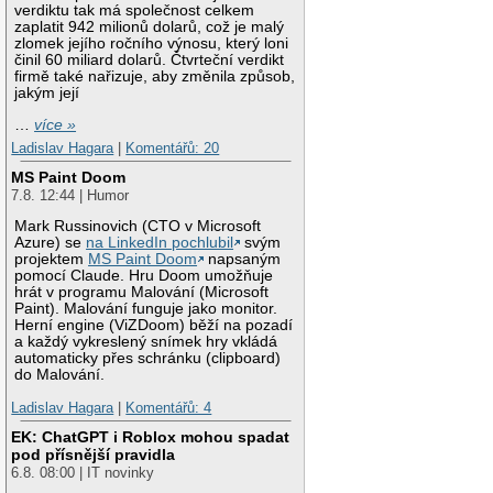
verdiktu tak má společnost celkem
zaplatit 942 milionů dolarů, což je malý
zlomek jejího ročního výnosu, který loni
činil 60 miliard dolarů. Čtvrteční verdikt
firmě také nařizuje, aby změnila způsob,
jakým její
…
více »
Ladislav Hagara
|
Komentářů: 20
MS Paint Doom
7.8. 12:44 | Humor
Mark Russinovich (CTO v Microsoft
Azure) se
na LinkedIn pochlubil
svým
projektem
MS Paint Doom
napsaným
pomocí Claude. Hru Doom umožňuje
hrát v programu Malování (Microsoft
Paint). Malování funguje jako monitor.
Herní engine (ViZDoom) běží na pozadí
a každý vykreslený snímek hry vkládá
automaticky přes schránku (clipboard)
do Malování.
Ladislav Hagara
|
Komentářů: 4
EK: ChatGPT i Roblox mohou spadat
pod přísnější pravidla
6.8. 08:00 | IT novinky