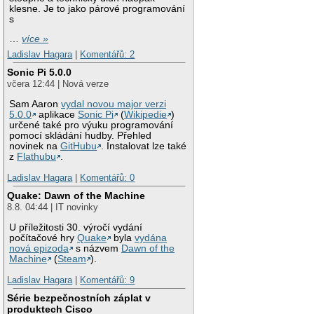
klesne. Je to jako párové programování
s
…
více »
Ladislav Hagara
|
Komentářů: 2
Sonic Pi 5.0.0
včera 12:44 | Nová verze
Sam Aaron
vydal novou major verzi
5.0.0
aplikace
Sonic Pi
(
Wikipedie
)
určené také pro výuku programování
pomocí skládání hudby. Přehled
novinek na
GitHubu
. Instalovat lze také
z
Flathubu
.
Ladislav Hagara
|
Komentářů: 0
Quake: Dawn of the Machine
8.8. 04:44 | IT novinky
U příležitosti 30. výročí vydání
počítačové hry
Quake
byla
vydána
nová epizoda
s názvem
Dawn of the
Machine
(
Steam
).
Ladislav Hagara
|
Komentářů: 9
Série bezpečnostních záplat v
produktech Cisco