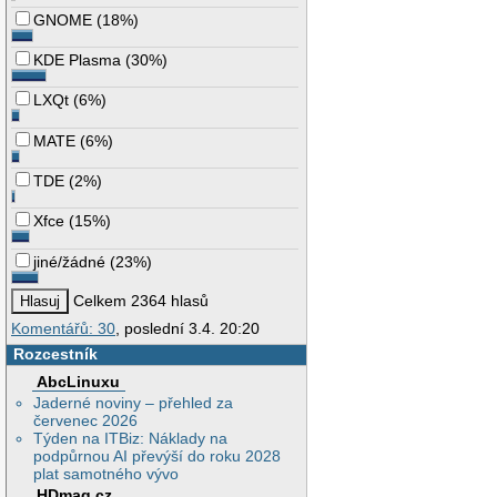
GNOME
(
18%
)
KDE Plasma
(
30%
)
LXQt
(
6%
)
MATE
(
6%
)
TDE
(
2%
)
Xfce
(
15%
)
jiné/žádné
(
23%
)
Celkem 2364 hlasů
Komentářů: 30
, poslední 3.4. 20:20
Rozcestník
AbcLinuxu
Jaderné noviny – přehled za
červenec 2026
Týden na ITBiz: Náklady na
podpůrnou AI převýší do roku 2028
plat samotného vývo
HDmag.cz