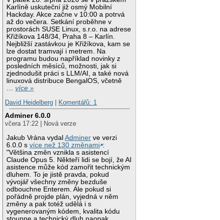
Karlíně uskuteční již osmý Mobilní
Hackday. Akce začne v 10:00 a potrvá
až do večera. Setkání proběhne v
prostorách SUSE Linux, s.r.o. na adrese
Křižíkova 148/34, Praha 8 – Karlín.
Nejbližší zastávkou je Křižíkova, kam se
lze dostat tramvají i metrem. Na
programu budou například novinky z
posledních měsíců, možnosti, jak si
zjednodušit práci s LLM/AI, a také nová
linuxová distribuce BengalOS, včetně
…
více »
David Heidelberg
|
Komentářů: 1
Adminer 6.0.0
včera 17:22 | Nová verze
Jakub Vrána vydal
Adminer
ve verzi
6.0.0 s
více než 130 změnami
:
"Většina změn vznikla s asistencí
Claude Opus 5. Někteří lidi se bojí, že AI
asistence může kód zamořit technickým
dluhem. To je jistě pravda, pokud
vývojář všechny změny bezduše
odbouchne Enterem. Ale pokud si
pořádně projde plán, vyjedná v něm
změny a pak totéž udělá i s
vygenerovaným kódem, kvalita kódu
stoupne a technický dluh naopak