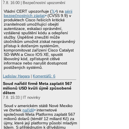
7.8. 16:00 | Bezpečnostní upozornění
Vládní CERT upozorňuje (
𝕏
) na
sérii
bezpečnostních záplat
(CVSS 9.9) v
produktech Cisco řešících kritické
zranitelnosti umožňující obejití
autentizace, eskalaci oprávnění,
vzdálené spuštění kódu a odepření
služby. Úspěšné zneužití může
útočníkům umožnit získat neoprávněný
přístup k dotčeným systémům,
kompromitovat zařízení Cisco Catalyst
SD-WAN a Cisco IOS XE, spustit
libovolný kód, zpřístupnit citlivé
informace nebo narušit dostupnost
postižených systémů.
Ladislav Hagara
|
Komentářů: 6
Soud nařídil firmě Meta zaplatit 567
milionů USD kvůli újmě způsobené
dětem
7.8. 15:33 | IT novinky
Soud v americkém státě Nové Mexiko
ve čtvrtek
nařídil
internetové
společnosti Meta Platforms zaplatit 567
milionů dolarů (téměř 12 miliard Kč) za
újmy, které její platformy působí mladým
lidem. S přihlédnutím k dřívějšímu