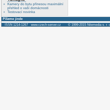
Kamery do bytu přinesou maximální
přehled o vaší domácnosti
Testovací novinka
Píšeme jinde
ISSN 1214-1267
www.czech-server.cz
© 1999-2015
Nitemedia s. r. 