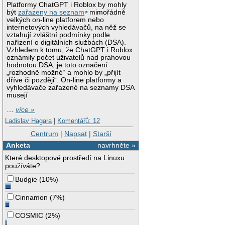
Platformy ChatGPT i Roblox by mohly
být
zařazeny na seznam
mimořádně
velkých on-line platforem nebo
internetových vyhledávačů, na něž se
vztahují zvláštní podmínky podle
nařízení o digitálních službách (DSA).
Vzhledem k tomu, že ChatGPT i Roblox
oznámily počet uživatelů nad prahovou
hodnotou DSA, je toto označení
„rozhodně možné“ a mohlo by „přijít
dříve či později“. On-line platformy a
vyhledávače zařazené na seznamy DSA
musejí
…
více »
Ladislav Hagara
|
Komentářů: 12
Centrum
|
Napsat
|
Starší
Anketa
navrhněte »
Které desktopové prostředí na Linuxu
používáte?
Budgie
(
10%
)
Cinnamon
(
7%
)
COSMIC
(
2%
)