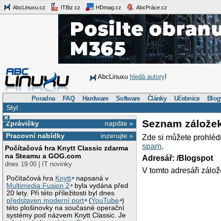
AbcLinuxu.cz
ITBiz.cz
HDmag.cz
AbcPráce.cz
AbcLinuxu
hledá autory
!
Poradna
FAQ
Hardware
Software
Články
Učebnice
Blog
Styl
×
Seznam zálože
Zprávičky
napište »
Pracovní nabídky
inzerujte »
Zde si můžete prohléd
spam
.
Počítačová hra Knytt Classic zdarma
na Steamu a GOG.com
Adresář: /Blogspot
dnes 19:00 | IT novinky
V tomto adresáři zálož
Počítačová hra
Knytt
napsaná v
Multimedia Fusion 2
byla vydána před
20 lety. Při této příležitosti byl dnes
představen moderní port
(
YouTube
)
této plošinovky na současné operační
systémy pod názvem Knytt Classic. Je