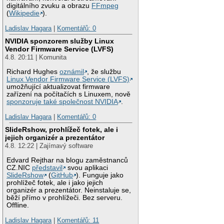
digitálního zvuku a obrazu
FFmpeg
(
Wikipedie
).
Ladislav Hagara
|
Komentářů: 0
NVIDIA sponzorem služby Linux
Vendor Firmware Service (LVFS)
4.8. 20:11 | Komunita
Richard Hughes
oznámil
, že službu
Linux Vendor Firmware Service (LVFS)
umožňující aktualizovat firmware
zařízení na počítačích s Linuxem, nově
sponzoruje také společnost NVIDIA
.
Ladislav Hagara
|
Komentářů: 0
SlideRshow, prohlížeč fotek, ale i
jejich organizér a prezentátor
4.8. 12:22 | Zajímavý software
Edvard Rejthar na blogu zaměstnanců
CZ.NIC
představil
svou aplikaci
SlideRshow
(
GitHub
). Funguje jako
prohlížeč fotek, ale i jako jejich
organizér a prezentátor. Neinstaluje se,
běží přímo v prohlížeči. Bez serveru.
Offline.
Ladislav Hagara
|
Komentářů: 11