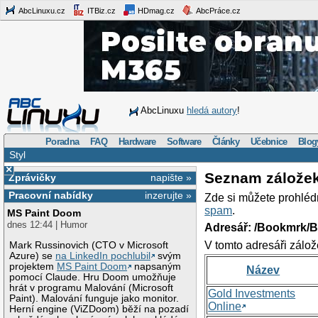
AbcLinuxu.cz
ITBiz.cz
HDmag.cz
AbcPráce.cz
AbcLinuxu
hledá autory
!
Poradna
FAQ
Hardware
Software
Články
Učebnice
Blog
Styl
×
Seznam zálože
Zprávičky
napište »
Pracovní nabídky
inzerujte »
Zde si můžete prohléd
spam
.
MS Paint Doom
dnes 12:44 | Humor
Adresář: /Bookmrk/
V tomto adresáři zálož
Mark Russinovich (CTO v Microsoft
Azure) se
na LinkedIn pochlubil
svým
projektem
MS Paint Doom
napsaným
Název
pomocí Claude. Hru Doom umožňuje
hrát v programu Malování (Microsoft
Gold Investments
Paint). Malování funguje jako monitor.
Online
Herní engine (ViZDoom) běží na pozadí