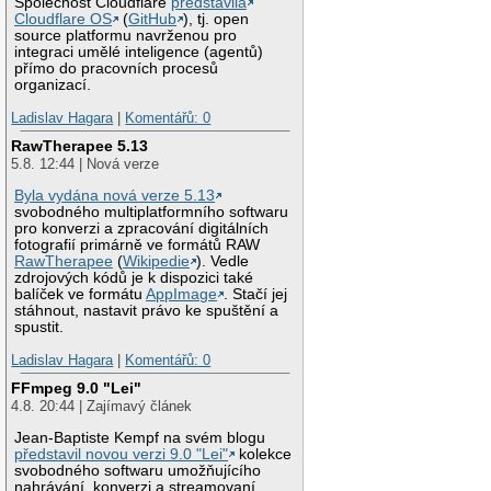
Společnost Cloudflare
představila
Cloudflare OS
(
GitHub
), tj. open
source platformu navrženou pro
integraci umělé inteligence (agentů)
přímo do pracovních procesů
organizací.
Ladislav Hagara
|
Komentářů: 0
RawTherapee 5.13
5.8. 12:44 | Nová verze
Byla vydána nová verze 5.13
svobodného multiplatformního softwaru
pro konverzi a zpracování digitálních
fotografií primárně ve formátů RAW
RawTherapee
(
Wikipedie
). Vedle
zdrojových kódů je k dispozici také
balíček ve formátu
AppImage
. Stačí jej
stáhnout, nastavit právo ke spuštění a
spustit.
Ladislav Hagara
|
Komentářů: 0
FFmpeg 9.0 "Lei"
4.8. 20:44 | Zajímavý článek
Jean-Baptiste Kempf na svém blogu
představil novou verzi 9.0 "Lei"
kolekce
svobodného softwaru umožňujícího
nahrávání, konverzi a streamovaní