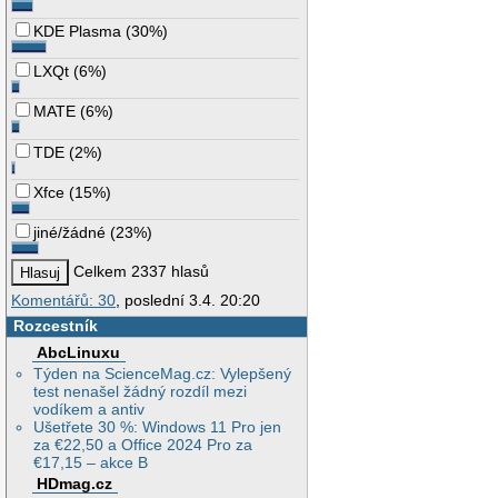
KDE Plasma
(
30%
)
LXQt
(
6%
)
MATE
(
6%
)
TDE
(
2%
)
Xfce
(
15%
)
jiné/žádné
(
23%
)
Celkem 2337 hlasů
Komentářů: 30
, poslední 3.4. 20:20
Rozcestník
AbcLinuxu
Týden na ScienceMag.cz: Vylepšený
test nenašel žádný rozdíl mezi
vodíkem a antiv
Ušetřete 30 %: Windows 11 Pro jen
za €22,50 a Office 2024 Pro za
€17,15 – akce B
HDmag.cz