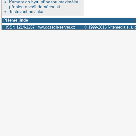
Kamery do bytu přinesou maximální
přehled o vaší domácnosti
Testovací novinka
Píšeme jinde
ISSN 1214-1267
www.czech-server.cz
© 1999-2015
Nitemedia s. r. 