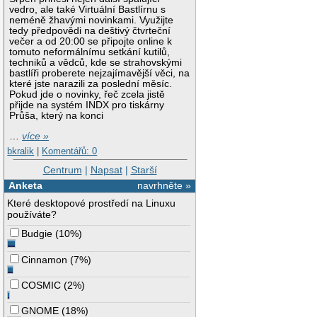
vedro, ale také Virtuální Bastlírnu s
neméně žhavými novinkami. Využijte
tedy předpovědi na deštivý čtvrteční
večer a od 20:00 se připojte online k
tomuto neformálnímu setkání kutilů,
techniků a vědců, kde se strahovskými
bastlíři proberete nejzajímavější věci, na
které jste narazili za poslední měsíc.
Pokud jde o novinky, řeč zcela jistě
přijde na systém INDX pro tiskárny
Průša, který na konci
…
více »
bkralik
|
Komentářů: 0
Centrum
|
Napsat
|
Starší
Anketa
navrhněte »
Které desktopové prostředí na Linuxu
používáte?
Budgie
(
10%
)
Cinnamon
(
7%
)
COSMIC
(
2%
)
GNOME
(
18%
)