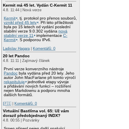
Kermit má 45 let. Vydán C-Kermit 11
4.8. 11:44 | Nová verze
Kermit
, tj. protokol pro přenos souborů,
vznikl před 45 lety
. Při této příležitosti
byla po 15 letech od vydání poslední
stabilní verze 9.0.302 vydána
nová
stabilní verze 11
implementace
C-
Kermit
. S podporou IPv6.
Ladislav Hagara
|
Komentářů: 0
20 let Pandoc
4.8. 11:11 | Zajímavý článek
První verze konverzního nástroje
Pandoc
byla vydána před 20 lety. Jeho
autor John MacFarlane při tomto výročí
rekapituluje
jednotlivé etapy vývoje
a přidávání nových funkcí – rozšíření
nejen Markdownu a podporu mnoha
dalších formátů.
|🇵🇸
|
Komentářů: 0
Virtuální Bastlírna vol. 65: Už vám
dorazil předobjednaný INDX?
4.8. 00:55 | Pozvánky
Srpen přinesl nejen další spalující