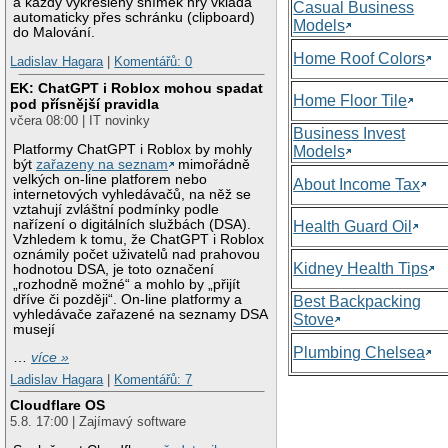
a každý vykreslený snímek hry vkládá
Casual Business
automaticky přes schránku (clipboard)
Models
do Malování.
Home Roof Colors
Ladislav Hagara
|
Komentářů: 0
EK: ChatGPT i Roblox mohou spadat
Home Floor Tile
pod přísnější pravidla
včera 08:00 | IT novinky
Business Invest
Platformy ChatGPT i Roblox by mohly
Models
být
zařazeny na seznam
mimořádně
velkých on-line platforem nebo
About Income Tax
internetových vyhledávačů, na něž se
vztahují zvláštní podmínky podle
nařízení o digitálních službách (DSA).
Health Guard Oil
Vzhledem k tomu, že ChatGPT i Roblox
oznámily počet uživatelů nad prahovou
Kidney Health Tips
hodnotou DSA, je toto označení
„rozhodně možné“ a mohlo by „přijít
dříve či později“. On-line platformy a
Best Backpacking
vyhledávače zařazené na seznamy DSA
Stove
musejí
Plumbing Chelsea
…
více »
Ladislav Hagara
|
Komentářů: 7
Cloudflare OS
5.8. 17:00 | Zajímavý software