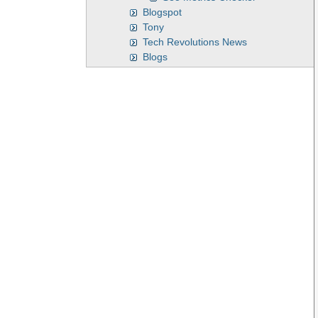
Blogspot
Tony
Tech Revolutions News
Blogs