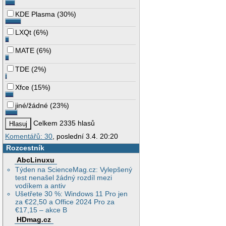
KDE Plasma
(
30%
)
LXQt
(
6%
)
MATE
(
6%
)
TDE
(
2%
)
Xfce
(
15%
)
jiné/žádné
(
23%
)
Celkem 2335 hlasů
Komentářů: 30
, poslední 3.4. 20:20
Rozcestník
AbcLinuxu
Týden na ScienceMag.cz: Vylepšený
test nenašel žádný rozdíl mezi
vodíkem a antiv
Ušetřete 30 %: Windows 11 Pro jen
za €22,50 a Office 2024 Pro za
€17,15 – akce B
HDmag.cz