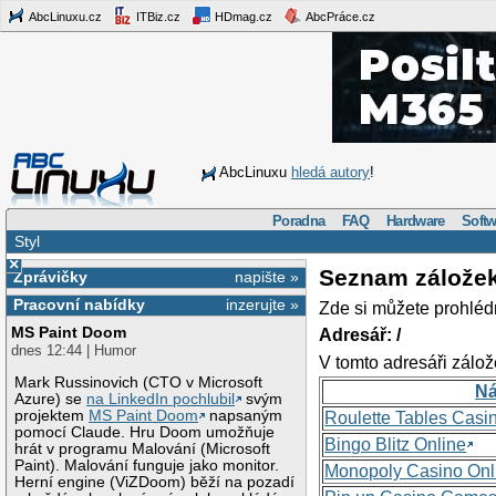
AbcLinuxu.cz
ITBiz.cz
HDmag.cz
AbcPráce.cz
AbcLinuxu
hledá autory
!
Poradna
FAQ
Hardware
Softw
Styl
×
Seznam zálože
Zprávičky
napište »
Pracovní nabídky
inzerujte »
Zde si můžete prohléd
MS Paint Doom
Adresář: /
dnes 12:44 | Humor
V tomto adresáři zálož
Mark Russinovich (CTO v Microsoft
Ná
Azure) se
na LinkedIn pochlubil
svým
projektem
MS Paint Doom
napsaným
Roulette Tables Casi
pomocí Claude. Hru Doom umožňuje
Bingo Blitz Online
hrát v programu Malování (Microsoft
Paint). Malování funguje jako monitor.
Monopoly Casino Onl
Herní engine (ViZDoom) běží na pozadí