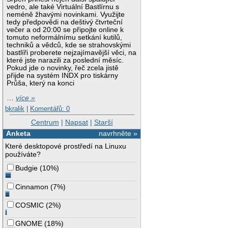
vedro, ale také Virtuální Bastlírnu s
neméně žhavými novinkami. Využijte
tedy předpovědi na deštivý čtvrteční
večer a od 20:00 se připojte online k
tomuto neformálnímu setkání kutilů,
techniků a vědců, kde se strahovskými
bastlíři proberete nejzajímavější věci, na
které jste narazili za poslední měsíc.
Pokud jde o novinky, řeč zcela jistě
přijde na systém INDX pro tiskárny
Průša, který na konci
…
více »
bkralik
|
Komentářů: 0
Centrum
|
Napsat
|
Starší
Anketa
navrhněte »
Které desktopové prostředí na Linuxu
používáte?
Budgie
(
10%
)
Cinnamon
(
7%
)
COSMIC
(
2%
)
GNOME
(
18%
)