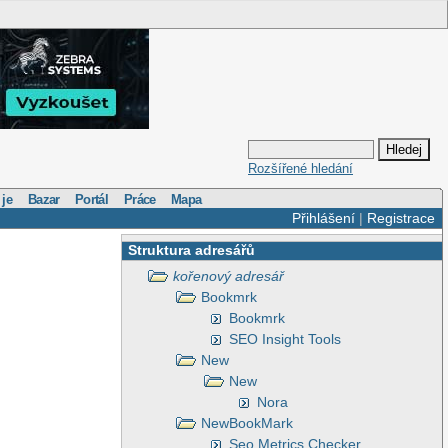
Rozšířené hledání
 je
Bazar
Portál
Práce
Mapa
Přihlášení
|
Registrace
Struktura adresářů
kořenový adresář
Bookmrk
Bookmrk
SEO Insight Tools
New
New
Nora
NewBookMark
Seo Metrics Checker