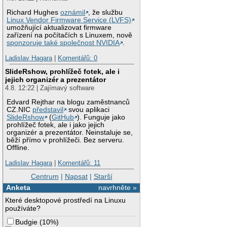
Richard Hughes
oznámil
, že službu
Linux Vendor Firmware Service (LVFS)
umožňující aktualizovat firmware
zařízení na počítačích s Linuxem, nově
sponzoruje také společnost NVIDIA
.
Ladislav Hagara
|
Komentářů: 0
SlideRshow, prohlížeč fotek, ale i
jejich organizér a prezentátor
4.8. 12:22 | Zajímavý software
Edvard Rejthar na blogu zaměstnanců
CZ.NIC
představil
svou aplikaci
SlideRshow
(
GitHub
). Funguje jako
prohlížeč fotek, ale i jako jejich
organizér a prezentátor. Neinstaluje se,
běží přímo v prohlížeči. Bez serveru.
Offline.
Ladislav Hagara
|
Komentářů: 11
Centrum
|
Napsat
|
Starší
Anketa
navrhněte »
Které desktopové prostředí na Linuxu
používáte?
Budgie
(
10%
)