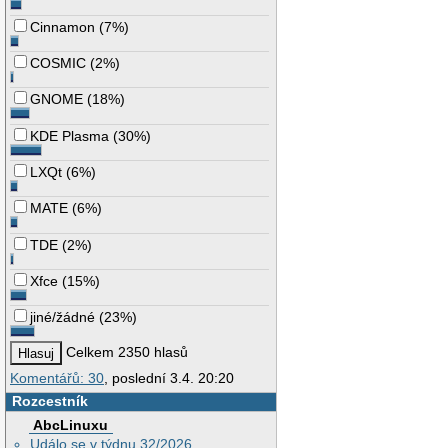
Cinnamon
(
7%
)
COSMIC
(
2%
)
GNOME
(
18%
)
KDE Plasma
(
30%
)
LXQt
(
6%
)
MATE
(
6%
)
TDE
(
2%
)
Xfce
(
15%
)
jiné/žádné
(
23%
)
Celkem 2350 hlasů
Komentářů: 30
, poslední 3.4. 20:20
Rozcestník
AbcLinuxu
Událo se v týdnu 32/2026