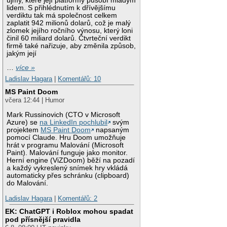
újmy, které její platformy působí mladým
lidem. S přihlédnutím k dřívějšímu
verdiktu tak má společnost celkem
zaplatit 942 milionů dolarů, což je malý
zlomek jejího ročního výnosu, který loni
činil 60 miliard dolarů. Čtvrteční verdikt
firmě také nařizuje, aby změnila způsob,
jakým její
…
více »
Ladislav Hagara
|
Komentářů: 10
MS Paint Doom
včera 12:44 | Humor
Mark Russinovich (CTO v Microsoft
Azure) se
na LinkedIn pochlubil
svým
projektem
MS Paint Doom
napsaným
pomocí Claude. Hru Doom umožňuje
hrát v programu Malování (Microsoft
Paint). Malování funguje jako monitor.
Herní engine (ViZDoom) běží na pozadí
a každý vykreslený snímek hry vkládá
automaticky přes schránku (clipboard)
do Malování.
Ladislav Hagara
|
Komentářů: 2
EK: ChatGPT i Roblox mohou spadat
pod přísnější pravidla