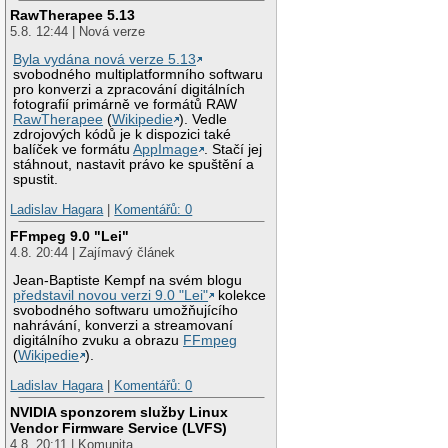
RawTherapee 5.13
5.8. 12:44 | Nová verze
Byla vydána nová verze 5.13
svobodného multiplatformního softwaru
pro konverzi a zpracování digitálních
fotografií primárně ve formátů RAW
RawTherapee
(
Wikipedie
). Vedle
zdrojových kódů je k dispozici také
balíček ve formátu
AppImage
. Stačí jej
stáhnout, nastavit právo ke spuštění a
spustit.
Ladislav Hagara
|
Komentářů: 0
FFmpeg 9.0 "Lei"
4.8. 20:44 | Zajímavý článek
Jean-Baptiste Kempf na svém blogu
představil novou verzi 9.0 "Lei"
kolekce
svobodného softwaru umožňujícího
nahrávání, konverzi a streamovaní
digitálního zvuku a obrazu
FFmpeg
(
Wikipedie
).
Ladislav Hagara
|
Komentářů: 0
NVIDIA sponzorem služby Linux
Vendor Firmware Service (LVFS)
4.8. 20:11 | Komunita