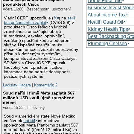
Home Floor Tile
produktech Cisco
Business Invest Mode
včera 16:00 | Bezpečnostní upozornění
About Income Tax
Vládní CERT upozorňuje (
𝕏
) na
sérii
Health Guard Oil
bezpečnostních záplat
(CVSS 9.9) v
produktech Cisco řešících kritické
Kidney Health Tips
zranitelnosti umožňující obejití
autentizace, eskalaci oprávnění,
Best Backpacking St
vzdálené spuštění kódu a odepření
Plumbing Chelsea
služby. Úspěšné zneužití může
útočníkům umožnit získat neoprávněný
přístup k dotčeným systémům,
kompromitovat zařízení Cisco Catalyst
SD-WAN a Cisco IOS XE, spustit
libovolný kód, zpřístupnit citlivé
informace nebo narušit dostupnost
postižených systémů.
Ladislav Hagara
|
Komentářů: 2
Soud nařídil firmě Meta zaplatit 567
milionů USD kvůli újmě způsobené
dětem
včera 15:33 | IT novinky
Soud v americkém státě Nové Mexiko
ve čtvrtek
nařídil
internetové
společnosti Meta Platforms zaplatit 567
milionů dolarů (téměř 12 miliard Kč) za