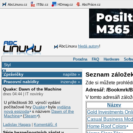
AbcLinuxu.cz
ITBiz.cz
HDmag.cz
AbcPráce.cz
AbcLinuxu
hledá autory
!
Poradna
FAQ
Hardware
Softw
Styl
×
Seznam zálože
Zprávičky
napište »
Pracovní nabídky
inzerujte »
Zde si můžete prohléd
Quake: Dawn of the Machine
Adresář: /Bookmrk/
dnes 04:44 | IT novinky
V tomto adresáři zálož
U příležitosti 30. výročí vydání
Název
počítačové hry
Quake
byla
vydána
nová epizoda
s názvem
Dawn of the
Gold Investments Onl
Machine
(
Steam
).
Casual Business Mod
Ladislav Hagara
|
Komentářů: 4
Home Roof Colors
Série bezpečnostních záplat v