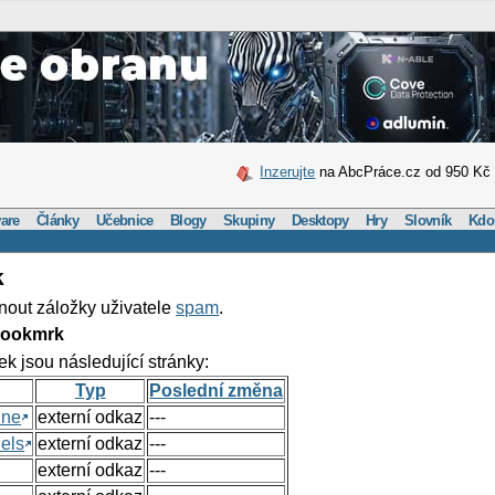
Inzerujte
na AbcPráce.cz od 950 Kč
are
Články
Učebnice
Blogy
Skupiny
Desktopy
Hry
Slovník
Kdo
k
nout záložky uživatele
spam
.
Bookmrk
ek jsou následující stránky:
Typ
Poslední změna
ine
externí odkaz
---
els
externí odkaz
---
externí odkaz
---