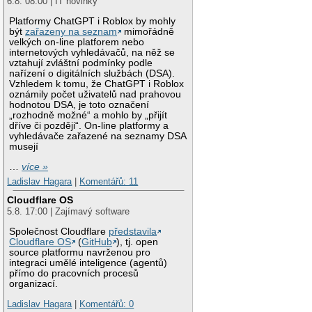
6.8. 08:00 | IT novinky
Platformy ChatGPT i Roblox by mohly
být
zařazeny na seznam
mimořádně
velkých on-line platforem nebo
internetových vyhledávačů, na něž se
vztahují zvláštní podmínky podle
nařízení o digitálních službách (DSA).
Vzhledem k tomu, že ChatGPT i Roblox
oznámily počet uživatelů nad prahovou
hodnotou DSA, je toto označení
„rozhodně možné“ a mohlo by „přijít
dříve či později“. On-line platformy a
vyhledávače zařazené na seznamy DSA
musejí
…
více »
Ladislav Hagara
|
Komentářů: 11
Cloudflare OS
5.8. 17:00 | Zajímavý software
Společnost Cloudflare
představila
Cloudflare OS
(
GitHub
), tj. open
source platformu navrženou pro
integraci umělé inteligence (agentů)
přímo do pracovních procesů
organizací.
Ladislav Hagara
|
Komentářů: 0