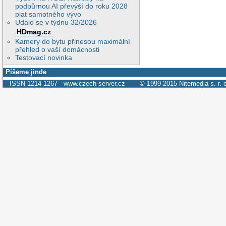
podpůrnou AI převýší do roku 2028
plat samotného vývo
Událo se v týdnu 32/2026
HDmag.cz
Kamery do bytu přinesou maximální
přehled o vaší domácnosti
Testovací novinka
Píšeme jinde
ISSN 1214-1267
www.czech-server.cz
© 1999-2015
Nitemedia s. r. 