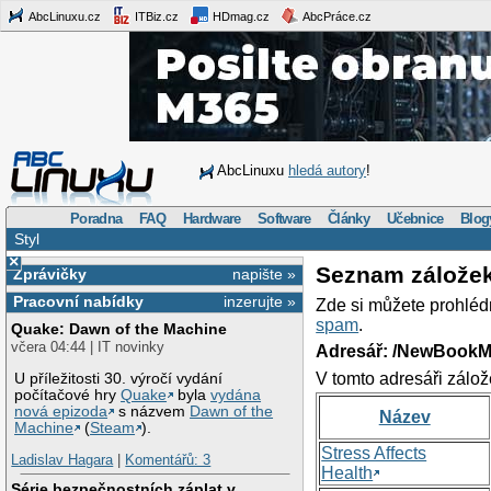
AbcLinuxu.cz
ITBiz.cz
HDmag.cz
AbcPráce.cz
AbcLinuxu
hledá autory
!
Poradna
FAQ
Hardware
Software
Články
Učebnice
Blog
Styl
×
Seznam zálože
Zprávičky
napište »
Pracovní nabídky
inzerujte »
Zde si můžete prohléd
spam
.
Quake: Dawn of the Machine
včera 04:44 | IT novinky
Adresář: /NewBookM
V tomto adresáři zálož
U příležitosti 30. výročí vydání
počítačové hry
Quake
byla
vydána
nová epizoda
s názvem
Dawn of the
Název
Machine
(
Steam
).
Stress Affects
Ladislav Hagara
|
Komentářů: 3
Health
Série bezpečnostních záplat v