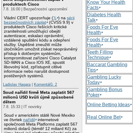
Know Your Health
produktech Cisco
Facts
7.8. 16:00 | Bezpečnostní upozornění
Diabetes Health
Vládní CERT upozorňuje (
𝕏
) na
sérii
Talk
bezpečnostních záplat
(CVSS 9.9) v
produktech Cisco řešících kritické
Foods For Eye
zranitelnosti umožňující obejití
Health
autentizace, eskalaci oprávnění,
Foods For Eye
vzdálené spuštění kódu a odepření
služby. Úspěšné zneužití může
Health
útočníkům umožnit získat neoprávněný
Teeth Filling
přístup k dotčeným systémům,
Technique
kompromitovat zařízení Cisco Catalyst
SD-WAN a Cisco IOS XE, spustit
Baccarat Gambling
libovolný kód, zpřístupnit citlivé
Tips
informace nebo narušit dostupnost
postižených systémů.
Gambling Lucky
Today
Ladislav Hagara
|
Komentářů: 2
Gambling Bonus
Soud nařídil firmě Meta zaplatit 567
Poker
milionů USD kvůli újmě způsobené
dětem
Online Betting Ideas
7.8. 15:33 | IT novinky
Soud v americkém státě Nové Mexiko
Real Online Bet
ve čtvrtek
nařídil
internetové
společnosti Meta Platforms zaplatit 567
milionů dolarů (téměř 12 miliard Kč) za