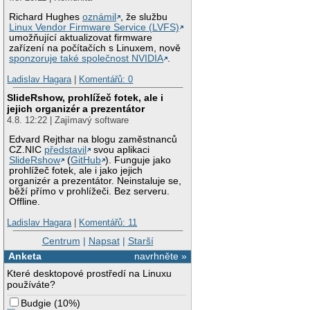
Richard Hughes
oznámil
, že službu
Linux Vendor Firmware Service (LVFS)
umožňující aktualizovat firmware
zařízení na počítačích s Linuxem, nově
sponzoruje také společnost NVIDIA
.
Ladislav Hagara
|
Komentářů: 0
SlideRshow, prohlížeč fotek, ale i
jejich organizér a prezentátor
4.8. 12:22 | Zajímavý software
Edvard Rejthar na blogu zaměstnanců
CZ.NIC
představil
svou aplikaci
SlideRshow
(
GitHub
). Funguje jako
prohlížeč fotek, ale i jako jejich
organizér a prezentátor. Neinstaluje se,
běží přímo v prohlížeči. Bez serveru.
Offline.
Ladislav Hagara
|
Komentářů: 11
Centrum
|
Napsat
|
Starší
Anketa
navrhněte »
Které desktopové prostředí na Linuxu
používáte?
Budgie
(
10%
)