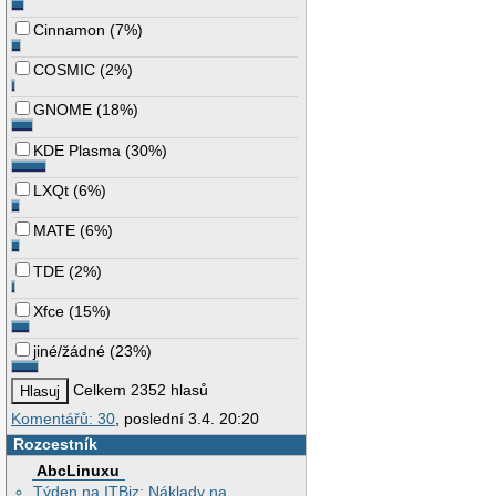
Cinnamon
(
7%
)
COSMIC
(
2%
)
GNOME
(
18%
)
KDE Plasma
(
30%
)
LXQt
(
6%
)
MATE
(
6%
)
TDE
(
2%
)
Xfce
(
15%
)
jiné/žádné
(
23%
)
Celkem 2352 hlasů
Komentářů: 30
, poslední 3.4. 20:20
Rozcestník
AbcLinuxu
Týden na ITBiz: Náklady na