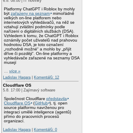
6.8. 08:00 | IT novinky
Platformy ChatGPT i Roblox by mohly
být
zařazeny na seznam
mimořádně
velkých on-line platforem nebo
internetových vyhledávačů, na něž se
vztahují zvláštní podmínky podle
nařízení o digitálních službách (DSA).
Vzhledem k tomu, že ChatGPT i Roblox
oznámily počet uživatelů nad prahovou
hodnotou DSA, je toto označení
„rozhodně možné“ a mohlo by „přijít
dříve či později“. On-line platformy a
vyhledávače zařazené na seznamy DSA
musejí
…
více »
Ladislav Hagara
|
Komentářů: 12
Cloudflare OS
5.8. 17:00 | Zajímavý software
Společnost Cloudflare
představila
Cloudflare OS
(
GitHub
), tj. open
source platformu navrženou pro
integraci umělé inteligence (agentů)
přímo do pracovních procesů
organizací.
Ladislav Hagara
|
Komentářů: 0