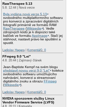
RawTherapee 5.13
5.8. 12:44 | Nová verze
Byla vydána nová verze 5.13
svobodného multiplatformního softwaru
pro konverzi a zpracování digitálních
fotografií primárně ve formátů RAW
RawTherapee
(
Wikipedie
). Vedle
zdrojových kódů je k dispozici také
balíček ve formátu
AppImage
. Stačí jej
stáhnout, nastavit právo ke spuštění a
spustit.
Ladislav Hagara
|
Komentářů: 0
FFmpeg 9.0 "Lei"
4.8. 20:44 | Zajímavý článek
Jean-Baptiste Kempf na svém blogu
představil novou verzi 9.0 "Lei"
kolekce
svobodného softwaru umožňujícího
nahrávání, konverzi a streamovaní
digitálního zvuku a obrazu
FFmpeg
(
Wikipedie
).
Ladislav Hagara
|
Komentářů: 0
NVIDIA sponzorem služby Linux
Vendor Firmware Service (LVFS)
4.8. 20:11 | Komunita