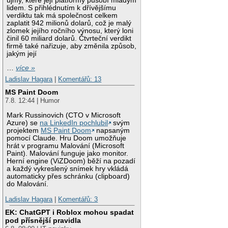
újmy, které její platformy působí mladým
lidem. S přihlédnutím k dřívějšímu
verdiktu tak má společnost celkem
zaplatit 942 milionů dolarů, což je malý
zlomek jejího ročního výnosu, který loni
činil 60 miliard dolarů. Čtvrteční verdikt
firmě také nařizuje, aby změnila způsob,
jakým její
…
více »
Ladislav Hagara
|
Komentářů: 13
MS Paint Doom
7.8. 12:44 | Humor
Mark Russinovich (CTO v Microsoft
Azure) se
na LinkedIn pochlubil
svým
projektem
MS Paint Doom
napsaným
pomocí Claude. Hru Doom umožňuje
hrát v programu Malování (Microsoft
Paint). Malování funguje jako monitor.
Herní engine (ViZDoom) běží na pozadí
a každý vykreslený snímek hry vkládá
automaticky přes schránku (clipboard)
do Malování.
Ladislav Hagara
|
Komentářů: 3
EK: ChatGPT i Roblox mohou spadat
pod přísnější pravidla