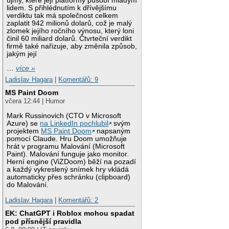
újmy, které její platformy působí mladým
lidem. S přihlédnutím k dřívějšímu
verdiktu tak má společnost celkem
zaplatit 942 milionů dolarů, což je malý
zlomek jejího ročního výnosu, který loni
činil 60 miliard dolarů. Čtvrteční verdikt
firmě také nařizuje, aby změnila způsob,
jakým její
…
více »
Ladislav Hagara
|
Komentářů: 9
MS Paint Doom
včera 12:44 | Humor
Mark Russinovich (CTO v Microsoft
Azure) se
na LinkedIn pochlubil
svým
projektem
MS Paint Doom
napsaným
pomocí Claude. Hru Doom umožňuje
hrát v programu Malování (Microsoft
Paint). Malování funguje jako monitor.
Herní engine (ViZDoom) běží na pozadí
a každý vykreslený snímek hry vkládá
automaticky přes schránku (clipboard)
do Malování.
Ladislav Hagara
|
Komentářů: 2
EK: ChatGPT i Roblox mohou spadat
pod přísnější pravidla