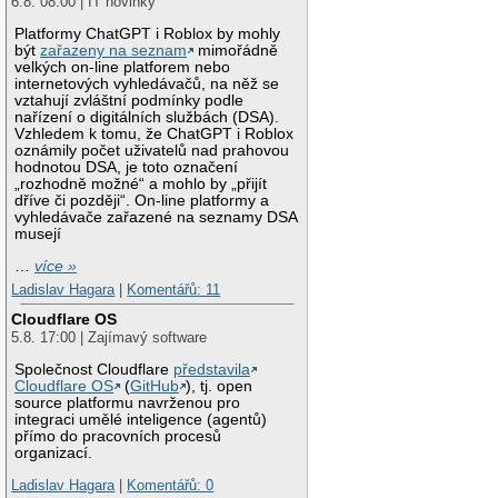
6.8. 08:00 | IT novinky
Platformy ChatGPT i Roblox by mohly
být
zařazeny na seznam
mimořádně
velkých on-line platforem nebo
internetových vyhledávačů, na něž se
vztahují zvláštní podmínky podle
nařízení o digitálních službách (DSA).
Vzhledem k tomu, že ChatGPT i Roblox
oznámily počet uživatelů nad prahovou
hodnotou DSA, je toto označení
„rozhodně možné“ a mohlo by „přijít
dříve či později“. On-line platformy a
vyhledávače zařazené na seznamy DSA
musejí
…
více »
Ladislav Hagara
|
Komentářů: 11
Cloudflare OS
5.8. 17:00 | Zajímavý software
Společnost Cloudflare
představila
Cloudflare OS
(
GitHub
), tj. open
source platformu navrženou pro
integraci umělé inteligence (agentů)
přímo do pracovních procesů
organizací.
Ladislav Hagara
|
Komentářů: 0