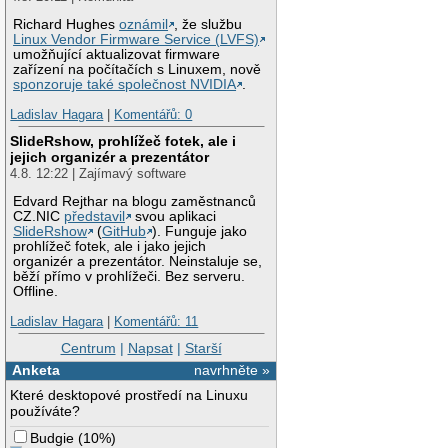
Richard Hughes
oznámil
, že službu
Linux Vendor Firmware Service (LVFS)
umožňující aktualizovat firmware
zařízení na počítačích s Linuxem, nově
sponzoruje také společnost NVIDIA
.
Ladislav Hagara
|
Komentářů: 0
SlideRshow, prohlížeč fotek, ale i
jejich organizér a prezentátor
4.8. 12:22 | Zajímavý software
Edvard Rejthar na blogu zaměstnanců
CZ.NIC
představil
svou aplikaci
SlideRshow
(
GitHub
). Funguje jako
prohlížeč fotek, ale i jako jejich
organizér a prezentátor. Neinstaluje se,
běží přímo v prohlížeči. Bez serveru.
Offline.
Ladislav Hagara
|
Komentářů: 11
Centrum
|
Napsat
|
Starší
Anketa
navrhněte »
Které desktopové prostředí na Linuxu
používáte?
Budgie
(
10%
)