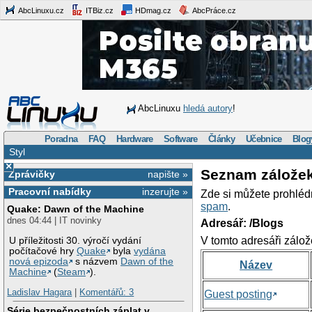
AbcLinuxu.cz
ITBiz.cz
HDmag.cz
AbcPráce.cz
AbcLinuxu
hledá autory
!
Poradna
FAQ
Hardware
Software
Články
Učebnice
Blog
Styl
×
Seznam zálože
Zprávičky
napište »
Pracovní nabídky
inzerujte »
Zde si můžete prohléd
spam
.
Quake: Dawn of the Machine
dnes 04:44 | IT novinky
Adresář: /Blogs
V tomto adresáři zálož
U příležitosti 30. výročí vydání
počítačové hry
Quake
byla
vydána
nová epizoda
s názvem
Dawn of the
Název
Machine
(
Steam
).
Ladislav Hagara
|
Komentářů: 3
Guest posting
Série bezpečnostních záplat v