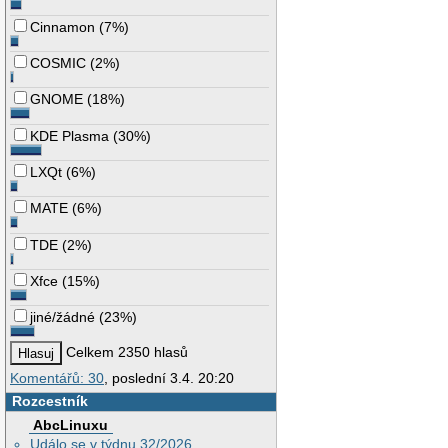
Cinnamon
(
7%
)
COSMIC
(
2%
)
GNOME
(
18%
)
KDE Plasma
(
30%
)
LXQt
(
6%
)
MATE
(
6%
)
TDE
(
2%
)
Xfce
(
15%
)
jiné/žádné
(
23%
)
Celkem 2350 hlasů
Komentářů: 30
, poslední 3.4. 20:20
Rozcestník
AbcLinuxu
Událo se v týdnu 32/2026