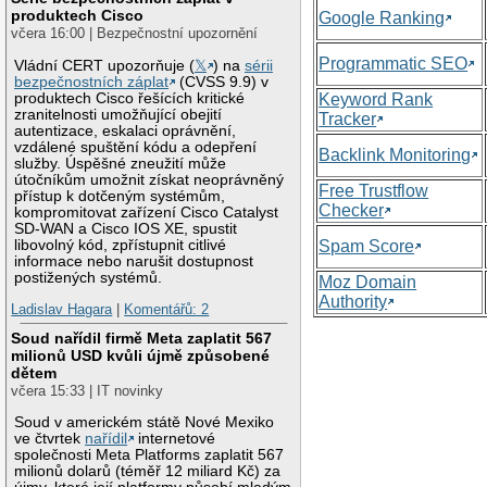
produktech Cisco
Google Ranking
včera 16:00 | Bezpečnostní upozornění
Programmatic SEO
Vládní CERT upozorňuje (
𝕏
) na
sérii
bezpečnostních záplat
(CVSS 9.9) v
produktech Cisco řešících kritické
Keyword Rank
zranitelnosti umožňující obejití
Tracker
autentizace, eskalaci oprávnění,
vzdálené spuštění kódu a odepření
Backlink Monitoring
služby. Úspěšné zneužití může
útočníkům umožnit získat neoprávněný
Free Trustflow
přístup k dotčeným systémům,
Checker
kompromitovat zařízení Cisco Catalyst
SD-WAN a Cisco IOS XE, spustit
libovolný kód, zpřístupnit citlivé
Spam Score
informace nebo narušit dostupnost
postižených systémů.
Moz Domain
Authority
Ladislav Hagara
|
Komentářů: 2
Soud nařídil firmě Meta zaplatit 567
milionů USD kvůli újmě způsobené
dětem
včera 15:33 | IT novinky
Soud v americkém státě Nové Mexiko
ve čtvrtek
nařídil
internetové
společnosti Meta Platforms zaplatit 567
milionů dolarů (téměř 12 miliard Kč) za