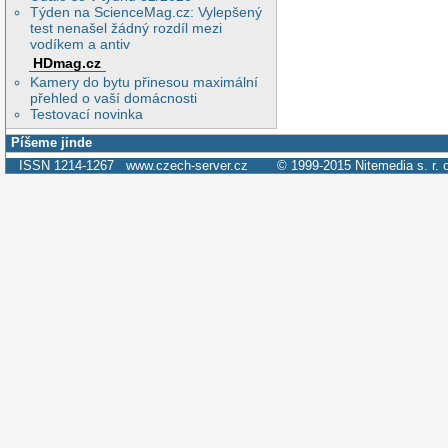
Týden na ScienceMag.cz: Vylepšený
test nenašel žádný rozdíl mezi
vodíkem a antiv
HDmag.cz
Kamery do bytu přinesou maximální
přehled o vaší domácnosti
Testovací novinka
Píšeme jinde
ISSN 1214-1267
www.czech-server.cz
© 1999-2015
Nitemedia s. r. 