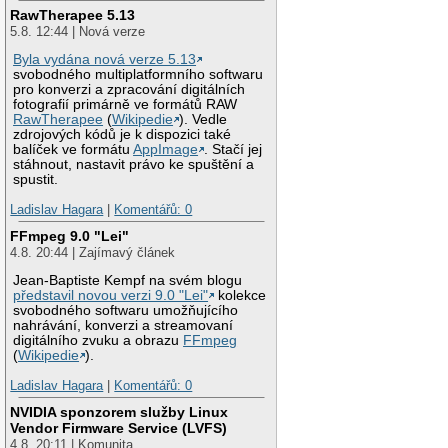
RawTherapee 5.13
5.8. 12:44 | Nová verze
Byla vydána nová verze 5.13
svobodného multiplatformního softwaru
pro konverzi a zpracování digitálních
fotografií primárně ve formátů RAW
RawTherapee
(
Wikipedie
). Vedle
zdrojových kódů je k dispozici také
balíček ve formátu
AppImage
. Stačí jej
stáhnout, nastavit právo ke spuštění a
spustit.
Ladislav Hagara
|
Komentářů: 0
FFmpeg 9.0 "Lei"
4.8. 20:44 | Zajímavý článek
Jean-Baptiste Kempf na svém blogu
představil novou verzi 9.0 "Lei"
kolekce
svobodného softwaru umožňujícího
nahrávání, konverzi a streamovaní
digitálního zvuku a obrazu
FFmpeg
(
Wikipedie
).
Ladislav Hagara
|
Komentářů: 0
NVIDIA sponzorem služby Linux
Vendor Firmware Service (LVFS)
4.8. 20:11 | Komunita