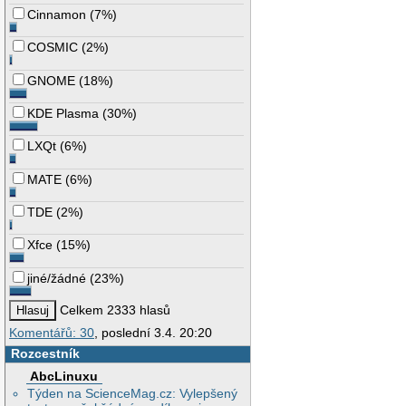
Cinnamon
(
7%
)
COSMIC
(
2%
)
GNOME
(
18%
)
KDE Plasma
(
30%
)
LXQt
(
6%
)
MATE
(
6%
)
TDE
(
2%
)
Xfce
(
15%
)
jiné/žádné
(
23%
)
Celkem 2333 hlasů
Komentářů: 30
, poslední 3.4. 20:20
Rozcestník
AbcLinuxu
Týden na ScienceMag.cz: Vylepšený