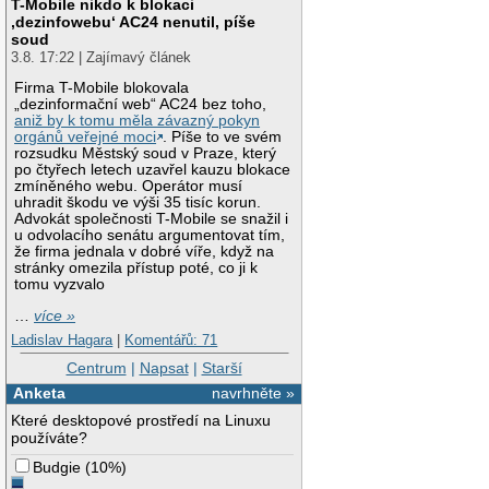
T-Mobile nikdo k blokaci
‚dezinfowebu‘ AC24 nenutil, píše
soud
3.8. 17:22 | Zajímavý článek
Firma T-Mobile blokovala
„dezinformační web“ AC24 bez toho,
aniž by k tomu měla závazný pokyn
orgánů veřejné moci
. Píše to ve svém
rozsudku Městský soud v Praze, který
po čtyřech letech uzavřel kauzu blokace
zmíněného webu. Operátor musí
uhradit škodu ve výši 35 tisíc korun.
Advokát společnosti T-Mobile se snažil i
u odvolacího senátu argumentovat tím,
že firma jednala v dobré víře, když na
stránky omezila přístup poté, co ji k
tomu vyzvalo
…
více »
Ladislav Hagara
|
Komentářů: 71
Centrum
|
Napsat
|
Starší
Anketa
navrhněte »
Které desktopové prostředí na Linuxu
používáte?
Budgie
(
10%
)