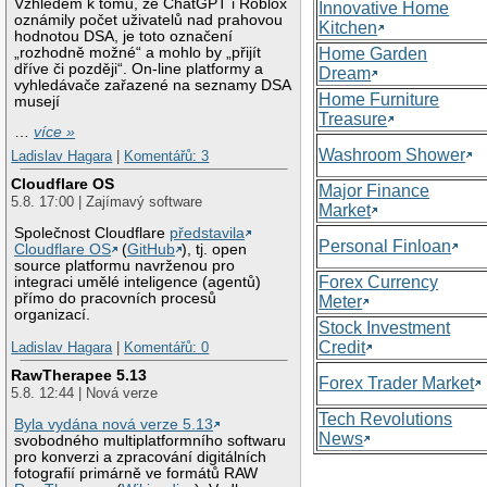
Vzhledem k tomu, že ChatGPT i Roblox
Innovative Home
oznámily počet uživatelů nad prahovou
Kitchen
hodnotou DSA, je toto označení
„rozhodně možné“ a mohlo by „přijít
Home Garden
dříve či později“. On-line platformy a
Dream
vyhledávače zařazené na seznamy DSA
Home Furniture
musejí
Treasure
…
více »
Washroom Shower
Ladislav Hagara
|
Komentářů: 3
Cloudflare OS
Major Finance
5.8. 17:00 | Zajímavý software
Market
Společnost Cloudflare
představila
Personal Finloan
Cloudflare OS
(
GitHub
), tj. open
source platformu navrženou pro
Forex Currency
integraci umělé inteligence (agentů)
přímo do pracovních procesů
Meter
organizací.
Stock Investment
Credit
Ladislav Hagara
|
Komentářů: 0
RawTherapee 5.13
Forex Trader Market
5.8. 12:44 | Nová verze
Tech Revolutions
Byla vydána nová verze 5.13
News
svobodného multiplatformního softwaru
pro konverzi a zpracování digitálních
fotografií primárně ve formátů RAW