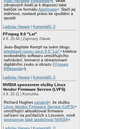
RawTherapee
(
Wikipedie
). Vedle
zdrojových kódů je k dispozici také
balíček ve formátu
AppImage
. Stačí jej
stáhnout, nastavit právo ke spuštění a
spustit.
Ladislav Hagara
|
Komentářů: 0
FFmpeg 9.0 "Lei"
4.8. 20:44 | Zajímavý článek
Jean-Baptiste Kempf na svém blogu
představil novou verzi 9.0 "Lei"
kolekce
svobodného softwaru umožňujícího
nahrávání, konverzi a streamovaní
digitálního zvuku a obrazu
FFmpeg
(
Wikipedie
).
Ladislav Hagara
|
Komentářů: 0
NVIDIA sponzorem služby Linux
Vendor Firmware Service (LVFS)
4.8. 20:11 | Komunita
Richard Hughes
oznámil
, že službu
Linux Vendor Firmware Service (LVFS)
umožňující aktualizovat firmware
zařízení na počítačích s Linuxem, nově
sponzoruje také společnost NVIDIA
.
Ladislav Hagara
|
Komentářů: 0