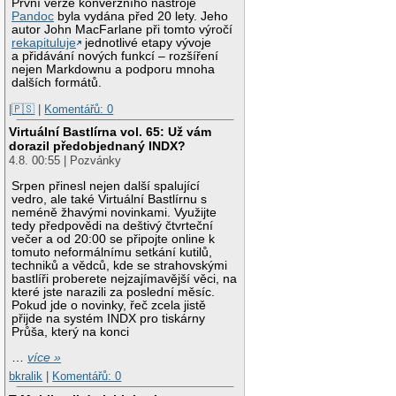
První verze konverzního nástroje
Pandoc
byla vydána před 20 lety. Jeho
autor John MacFarlane při tomto výročí
rekapituluje
jednotlivé etapy vývoje
a přidávání nových funkcí – rozšíření
nejen Markdownu a podporu mnoha
dalších formátů.
|🇵🇸
|
Komentářů: 0
Virtuální Bastlírna vol. 65: Už vám
dorazil předobjednaný INDX?
4.8. 00:55 | Pozvánky
Srpen přinesl nejen další spalující
vedro, ale také Virtuální Bastlírnu s
neméně žhavými novinkami. Využijte
tedy předpovědi na deštivý čtvrteční
večer a od 20:00 se připojte online k
tomuto neformálnímu setkání kutilů,
techniků a vědců, kde se strahovskými
bastlíři proberete nejzajímavější věci, na
které jste narazili za poslední měsíc.
Pokud jde o novinky, řeč zcela jistě
přijde na systém INDX pro tiskárny
Průša, který na konci
…
více »
bkralik
|
Komentářů: 0