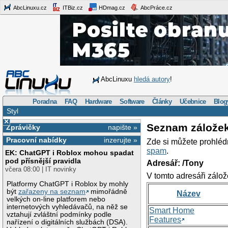
AbcLinuxu.cz
ITBiz.cz
HDmag.cz
AbcPráce.cz
AbcLinuxu
hledá autory
!
Poradna
FAQ
Hardware
Software
Články
Učebnice
Blog
Styl
×
Seznam zálože
Zprávičky
napište »
Pracovní nabídky
inzerujte »
Zde si můžete prohléd
spam
.
EK: ChatGPT i Roblox mohou spadat
pod přísnější pravidla
Adresář: /Tony
včera 08:00 | IT novinky
V tomto adresáři zálož
Platformy ChatGPT i Roblox by mohly
být
zařazeny na seznam
mimořádně
Název
velkých on-line platforem nebo
internetových vyhledávačů, na něž se
Smart Home
vztahují zvláštní podmínky podle
Features
nařízení o digitálních službách (DSA).