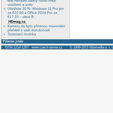
test nenašel žádný rozdíl mezi
vodíkem a antiv
Ušetřete 30 %: Windows 11 Pro jen
za €22,50 a Office 2024 Pro za
€17,15 – akce B
HDmag.cz
Kamery do bytu přinesou maximální
přehled o vaší domácnosti
Testovací novinka
Píšeme jinde
ISSN 1214-1267
www.czech-server.cz
© 1999-2015
Nitemedia s. r. 