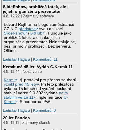
SlideRshow, prohlížeč fotek, ale i
jejich organizér a prezentátor
4.8. 12:22 | Zajímavý software
Edvard Rejthar na blogu zaměstnanců
CZ.NIC
představil
svou aplikaci
SlideRshow
(
GitHub
). Funguje jako
prohlížeč fotek, ale i jako jejich
organizér a prezentátor. Neinstaluje se,
běží přímo v prohlížeči. Bez serveru.
Offline.
Ladislav Hagara
|
Komentářů: 11
Kermit má 45 let. Vydán C-Kermit 11
4.8. 11:44 | Nová verze
Kermit
, tj. protokol pro přenos souborů,
vznikl před 45 lety
. Při této příležitosti
byla po 15 letech od vydání poslední
stabilní verze 9.0.302 vydána
nová
stabilní verze 11
implementace
C-
Kermit
. S podporou IPv6.
Ladislav Hagara
|
Komentářů: 0
20 let Pandoc
4.8. 11:11 | Zajímavý článek