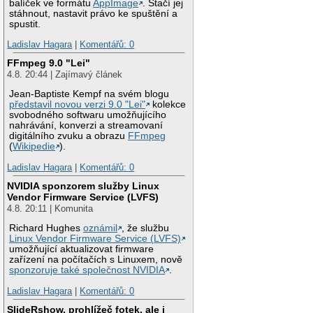
balíček ve formátu
AppImage
. Stačí jej
stáhnout, nastavit právo ke spuštění a
spustit.
Ladislav Hagara
|
Komentářů: 0
FFmpeg 9.0 "Lei"
4.8. 20:44 | Zajímavý článek
Jean-Baptiste Kempf na svém blogu
představil novou verzi 9.0 "Lei"
kolekce
svobodného softwaru umožňujícího
nahrávání, konverzi a streamovaní
digitálního zvuku a obrazu
FFmpeg
(
Wikipedie
).
Ladislav Hagara
|
Komentářů: 0
NVIDIA sponzorem služby Linux
Vendor Firmware Service (LVFS)
4.8. 20:11 | Komunita
Richard Hughes
oznámil
, že službu
Linux Vendor Firmware Service (LVFS)
umožňující aktualizovat firmware
zařízení na počítačích s Linuxem, nově
sponzoruje také společnost NVIDIA
.
Ladislav Hagara
|
Komentářů: 0
SlideRshow, prohlížeč fotek, ale i