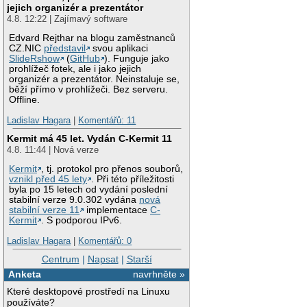
jejich organizér a prezentátor
4.8. 12:22 | Zajímavý software
Edvard Rejthar na blogu zaměstnanců
CZ.NIC
představil
svou aplikaci
SlideRshow
(
GitHub
). Funguje jako
prohlížeč fotek, ale i jako jejich
organizér a prezentátor. Neinstaluje se,
běží přímo v prohlížeči. Bez serveru.
Offline.
Ladislav Hagara
|
Komentářů: 11
Kermit má 45 let. Vydán C-Kermit 11
4.8. 11:44 | Nová verze
Kermit
, tj. protokol pro přenos souborů,
vznikl před 45 lety
. Při této příležitosti
byla po 15 letech od vydání poslední
stabilní verze 9.0.302 vydána
nová
stabilní verze 11
implementace
C-
Kermit
. S podporou IPv6.
Ladislav Hagara
|
Komentářů: 0
Centrum
|
Napsat
|
Starší
Anketa
navrhněte »
Které desktopové prostředí na Linuxu
používáte?