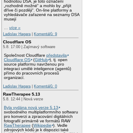
hodnotou DSA, je toto označení
„rozhodně možné“ a mohlo by „přijít
dříve či později“. On-line platformy a
vyhledávače zařazené na seznamy DSA
musejí
…
více »
Ladislav Hagara
|
Komentářů: 9
Cloudflare OS
5.8. 17:00 | Zajímavý software
Společnost Cloudflare
představila
Cloudflare OS
(
GitHub
), tj. open
source platformu navrženou pro
integraci umělé inteligence (agentů)
přímo do pracovních procesů
organizací.
Ladislav Hagara
|
Komentářů: 0
RawTherapee 5.13
5.8. 12:44 | Nová verze
Byla vydána nová verze 5.13
svobodného multiplatformního softwaru
pro konverzi a zpracování digitálních
fotografií primárně ve formátů RAW
RawTherapee
(
Wikipedie
). Vedle
zdrojových kódů je k dispozici také