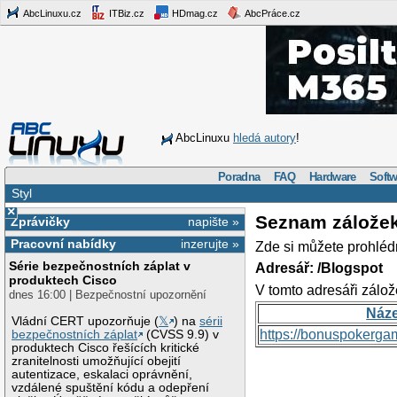
AbcLinuxu.cz
ITBiz.cz
HDmag.cz
AbcPráce.cz
AbcLinuxu
hledá autory
!
Poradna
FAQ
Hardware
Softw
Styl
×
Seznam zálože
Zprávičky
napište »
Pracovní nabídky
inzerujte »
Zde si můžete prohléd
Série bezpečnostních záplat v
Adresář: /Blogspot
produktech Cisco
V tomto adresáři zálož
dnes 16:00 | Bezpečnostní upozornění
Náz
Vládní CERT upozorňuje (
𝕏
) na
sérii
https://bonuspokerga
bezpečnostních záplat
(CVSS 9.9) v
produktech Cisco řešících kritické
zranitelnosti umožňující obejití
autentizace, eskalaci oprávnění,
vzdálené spuštění kódu a odepření