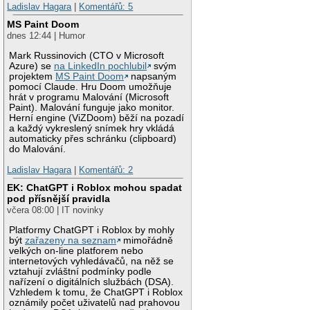
Ladislav Hagara
|
Komentářů: 5
MS Paint Doom
dnes 12:44 | Humor
Mark Russinovich (CTO v Microsoft
Azure) se
na LinkedIn pochlubil
svým
projektem
MS Paint Doom
napsaným
pomocí Claude. Hru Doom umožňuje
hrát v programu Malování (Microsoft
Paint). Malování funguje jako monitor.
Herní engine (ViZDoom) běží na pozadí
a každý vykreslený snímek hry vkládá
automaticky přes schránku (clipboard)
do Malování.
Ladislav Hagara
|
Komentářů: 2
EK: ChatGPT i Roblox mohou spadat
pod přísnější pravidla
včera 08:00 | IT novinky
Platformy ChatGPT i Roblox by mohly
být
zařazeny na seznam
mimořádně
velkých on-line platforem nebo
internetových vyhledávačů, na něž se
vztahují zvláštní podmínky podle
nařízení o digitálních službách (DSA).
Vzhledem k tomu, že ChatGPT i Roblox
oznámily počet uživatelů nad prahovou