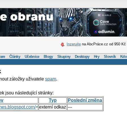
Inzerujte
na AbcPráce.cz od 950 Kč
are
Články
Učebnice
Blogy
Skupiny
Desktopy
Hry
Slovník
Kdo
k
nout záložky uživatele
spam
.
ek jsou následující stránky:
ev
Typ
Poslední změna
mes.blogspot.com/
externí odkaz
---