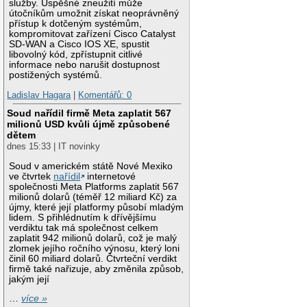
služby. Úspěšné zneužití může
útočníkům umožnit získat neoprávněný
přístup k dotčeným systémům,
kompromitovat zařízení Cisco Catalyst
SD-WAN a Cisco IOS XE, spustit
libovolný kód, zpřístupnit citlivé
informace nebo narušit dostupnost
postižených systémů.
Ladislav Hagara
|
Komentářů: 0
Soud nařídil firmě Meta zaplatit 567
milionů USD kvůli újmě způsobené
dětem
dnes 15:33 | IT novinky
Soud v americkém státě Nové Mexiko
ve čtvrtek
nařídil
internetové
společnosti Meta Platforms zaplatit 567
milionů dolarů (téměř 12 miliard Kč) za
újmy, které její platformy působí mladým
lidem. S přihlédnutím k dřívějšímu
verdiktu tak má společnost celkem
zaplatit 942 milionů dolarů, což je malý
zlomek jejího ročního výnosu, který loni
činil 60 miliard dolarů. Čtvrteční verdikt
firmě také nařizuje, aby změnila způsob,
jakým její
…
více »