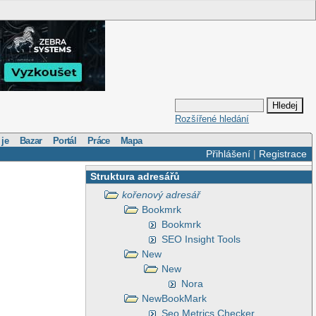
Rozšířené hledání
 je
Bazar
Portál
Práce
Mapa
Přihlášení
|
Registrace
Struktura adresářů
kořenový adresář
Bookmrk
Bookmrk
SEO Insight Tools
New
New
Nora
NewBookMark
Seo Metrics Checker