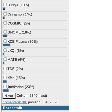
Budgie
(
10%
)
Cinnamon
(
7%
)
COSMIC
(
2%
)
GNOME
(
18%
)
KDE Plasma
(
30%
)
LXQt
(
6%
)
MATE
(
6%
)
TDE
(
2%
)
Xfce
(
15%
)
jiné/žádné
(
23%
)
Celkem 2340 hlasů
Komentářů: 30
, poslední 3.4. 20:20
Rozcestník