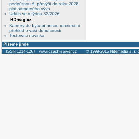
podpůrnou AI převýší do roku 2028
plat samotného vývo
Událo se v týdnu 32/2026
HDmag.cz
Kamery do bytu přinesou maximální
přehled o vaší domácnosti
Testovací novinka
Píšeme jinde
ISSN 1214-1267
www.czech-server.cz
© 1999-2015
Nitemedia s. r. 