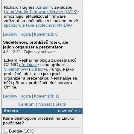
Richard Hughes
oznámil
, že službu
Linux Vendor Firmware Service (LVFS)
umožňující aktualizovat firmware
zařízení na počítačích s Linuxem, nově
sponzoruje také společnost NVIDIA
.
Ladislav Hagara
|
Komentářů: 0
SlideRshow, prohlížeč fotek, ale i
jejich organizér a prezentátor
4.8. 12:22 | Zajímavý software
Edvard Rejthar na blogu zaměstnanců
CZ.NIC
představil
svou aplikaci
SlideRshow
(
GitHub
). Funguje jako
prohlížeč fotek, ale i jako jejich
organizér a prezentátor. Neinstaluje se,
běží přímo v prohlížeči. Bez serveru.
Offline.
Ladislav Hagara
|
Komentářů: 11
Centrum
|
Napsat
|
Starší
Anketa
navrhněte »
Které desktopové prostředí na Linuxu
používáte?
Budgie
(
10%
)