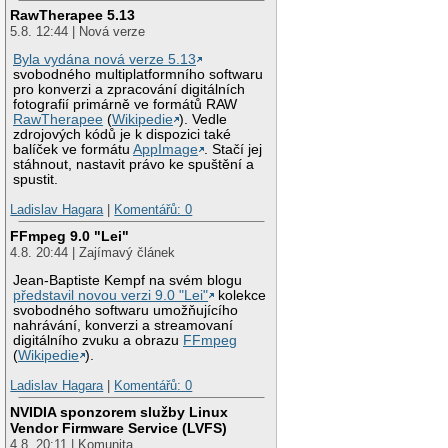
RawTherapee 5.13
5.8. 12:44 | Nová verze
Byla vydána nová verze 5.13
svobodného multiplatformního softwaru
pro konverzi a zpracování digitálních
fotografií primárně ve formátů RAW
RawTherapee
(
Wikipedie
). Vedle
zdrojových kódů je k dispozici také
balíček ve formátu
AppImage
. Stačí jej
stáhnout, nastavit právo ke spuštění a
spustit.
Ladislav Hagara
|
Komentářů: 0
FFmpeg 9.0 "Lei"
4.8. 20:44 | Zajímavý článek
Jean-Baptiste Kempf na svém blogu
představil novou verzi 9.0 "Lei"
kolekce
svobodného softwaru umožňujícího
nahrávání, konverzi a streamovaní
digitálního zvuku a obrazu
FFmpeg
(
Wikipedie
).
Ladislav Hagara
|
Komentářů: 0
NVIDIA sponzorem služby Linux
Vendor Firmware Service (LVFS)
4.8. 20:11 | Komunita