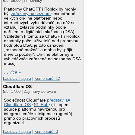
6.8. 08:00 | IT novinky
Platformy ChatGPT i Roblox by mohly
být
zařazeny na seznam
mimořádně
velkých on-line platforem nebo
internetových vyhledávačů, na něž se
vztahují zvláštní podmínky podle
nařízení o digitálních službách (DSA).
Vzhledem k tomu, že ChatGPT i Roblox
oznámily počet uživatelů nad prahovou
hodnotou DSA, je toto označení
„rozhodně možné“ a mohlo by „přijít
dříve či později“. On-line platformy a
vyhledávače zařazené na seznamy DSA
musejí
…
více »
Ladislav Hagara
|
Komentářů: 12
Cloudflare OS
5.8. 17:00 | Zajímavý software
Společnost Cloudflare
představila
Cloudflare OS
(
GitHub
), tj. open
source platformu navrženou pro
integraci umělé inteligence (agentů)
přímo do pracovních procesů
organizací.
Ladislav Hagara
|
Komentářů: 0