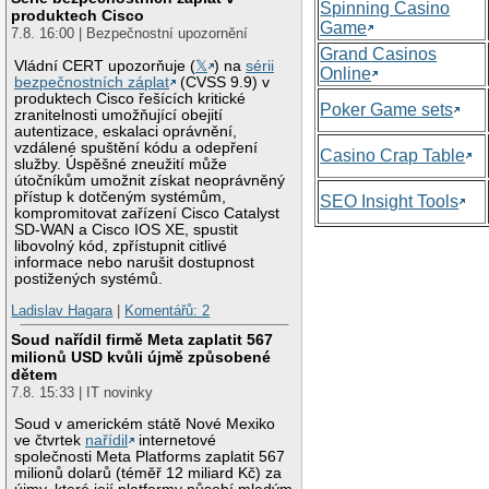
Spinning Casino
produktech Cisco
Game
7.8. 16:00 | Bezpečnostní upozornění
Grand Casinos
Vládní CERT upozorňuje (
𝕏
) na
sérii
Online
bezpečnostních záplat
(CVSS 9.9) v
produktech Cisco řešících kritické
Poker Game sets
zranitelnosti umožňující obejití
autentizace, eskalaci oprávnění,
vzdálené spuštění kódu a odepření
Casino Crap Table
služby. Úspěšné zneužití může
útočníkům umožnit získat neoprávněný
přístup k dotčeným systémům,
SEO Insight Tools
kompromitovat zařízení Cisco Catalyst
SD-WAN a Cisco IOS XE, spustit
libovolný kód, zpřístupnit citlivé
informace nebo narušit dostupnost
postižených systémů.
Ladislav Hagara
|
Komentářů: 2
Soud nařídil firmě Meta zaplatit 567
milionů USD kvůli újmě způsobené
dětem
7.8. 15:33 | IT novinky
Soud v americkém státě Nové Mexiko
ve čtvrtek
nařídil
internetové
společnosti Meta Platforms zaplatit 567
milionů dolarů (téměř 12 miliard Kč) za