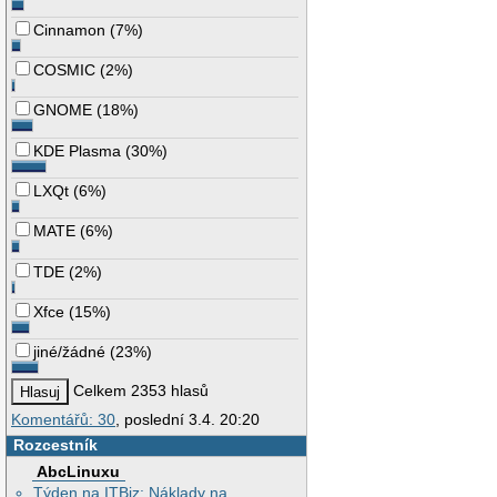
Cinnamon
(
7%
)
COSMIC
(
2%
)
GNOME
(
18%
)
KDE Plasma
(
30%
)
LXQt
(
6%
)
MATE
(
6%
)
TDE
(
2%
)
Xfce
(
15%
)
jiné/žádné
(
23%
)
Celkem 2353 hlasů
Komentářů: 30
, poslední 3.4. 20:20
Rozcestník
AbcLinuxu
Týden na ITBiz: Náklady na