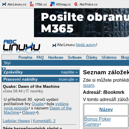
AbcLinuxu.cz
ITBiz.cz
HDmag.cz
AbcPráce.cz
AbcLinuxu
hledá autory
!
Poradna
FAQ
Hardware
Software
Články
Učebnice
Blog
Styl
×
Seznam zálože
Zprávičky
napište »
Pracovní nabídky
inzerujte »
Zde si můžete prohléd
spam
.
Quake: Dawn of the Machine
včera 04:44 | IT novinky
Adresář: /Bookmrk
V tomto adresáři zálož
U příležitosti 30. výročí vydání
počítačové hry
Quake
byla
vydána
nová epizoda
s názvem
Dawn of the
Název
Machine
(
Steam
).
Bonus Poker
Ladislav Hagara
|
Komentářů: 3
Games
Série bezpečnostních záplat v