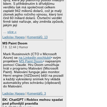
újmy, které její platformy působí mladým
lidem. S přihlédnutím k dřívějšímu
verdiktu tak má společnost celkem
zaplatit 942 milionů dolarů, což je malý
zlomek jejího ročního výnosu, který loni
činil 60 miliard dolarů. Čtvrteční verdikt
firmě také nařizuje, aby změnila způsob,
jakým její
…
více »
Ladislav Hagara
|
Komentářů: 13
MS Paint Doom
7.8. 12:44 | Humor
Mark Russinovich (CTO v Microsoft
Azure) se
na LinkedIn pochlubil
svým
projektem
MS Paint Doom
napsaným
pomocí Claude. Hru Doom umožňuje
hrát v programu Malování (Microsoft
Paint). Malování funguje jako monitor.
Herní engine (ViZDoom) běží na pozadí
a každý vykreslený snímek hry vkládá
automaticky přes schránku (clipboard)
do Malování.
Ladislav Hagara
|
Komentářů: 3
EK: ChatGPT i Roblox mohou spadat
pod přísnější pravidla