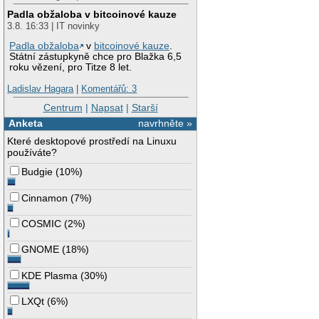
Padla obžaloba v bitcoinové kauze
3.8. 16:33 | IT novinky
Padla obžaloba
v
bitcoinové kauze
.
Státní zástupkyně chce pro Blažka 6,5
roku vězení, pro Titze 8 let.
Ladislav Hagara
|
Komentářů: 3
Centrum
|
Napsat
|
Starší
Anketa
navrhněte »
Které desktopové prostředí na Linuxu
používáte?
Budgie
(
10%
)
Cinnamon
(
7%
)
COSMIC
(
2%
)
GNOME
(
18%
)
KDE Plasma
(
30%
)
LXQt
(
6%
)