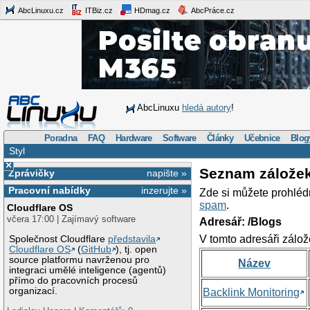
AbcLinuxu.cz
ITBiz.cz
HDmag.cz
AbcPráce.cz
AbcLinuxu
hledá autory
!
Poradna
FAQ
Hardware
Software
Články
Učebnice
Blog
Styl
×
Seznam zálože
Zprávičky
napište »
Pracovní nabídky
inzerujte »
Zde si můžete prohléd
spam
.
Cloudflare OS
včera 17:00 | Zajímavý software
Adresář: /Blogs
V tomto adresáři zálož
Společnost Cloudflare
představila
Cloudflare OS
(
GitHub
), tj. open
source platformu navrženou pro
Název
integraci umělé inteligence (agentů)
přímo do pracovních procesů
organizací.
Backlink Monitoring