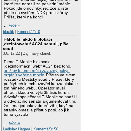
které jste narazili za poslední měsíc.
Pokud jde o novinky, řeč zcela jistě
přijde na systém INDX pro tiskárny
Průša, který na konci
…
více »
bkralik
|
Komentářů: 0
T-Mobile nikdo k blokaci
‚dezinfowebu‘ AC24 nenutil, píše
soud
3.8. 17:22 | Zajímavý článek
Firma T-Mobile blokovala
„dezinformační web“ AC24 bez toho,
aniž by k tomu měla závazný pokyn
orgánů veřejné moci
. Píše to ve svém
rozsudku Městský soud v Praze, který
po čtyřech letech uzavřel kauzu blokace
zmíněného webu. Operátor musí
uhradit škodu ve výši 35 tisíc korun.
Advokát společnosti T-Mobile se snažil i
u odvolacího senátu argumentovat tím,
že firma jednala v dobré víře, když na
stránky omezila přístup poté, co ji k
tomu vyzvalo
…
více »
Ladislav Hagara
|
Komentářů: 50