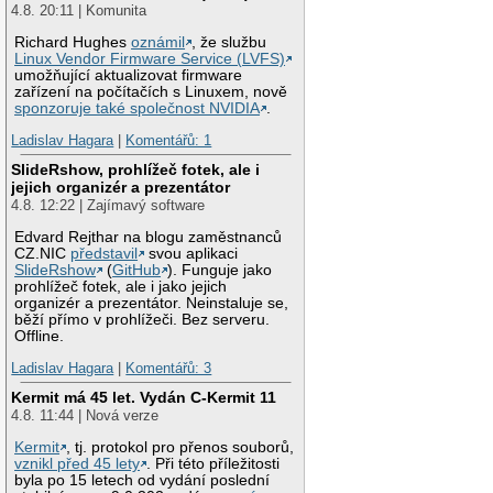
4.8. 20:11 | Komunita
Richard Hughes
oznámil
, že službu
Linux Vendor Firmware Service (LVFS)
umožňující aktualizovat firmware
zařízení na počítačích s Linuxem, nově
sponzoruje také společnost NVIDIA
.
Ladislav Hagara
|
Komentářů: 1
SlideRshow, prohlížeč fotek, ale i
jejich organizér a prezentátor
4.8. 12:22 | Zajímavý software
Edvard Rejthar na blogu zaměstnanců
CZ.NIC
představil
svou aplikaci
SlideRshow
(
GitHub
). Funguje jako
prohlížeč fotek, ale i jako jejich
organizér a prezentátor. Neinstaluje se,
běží přímo v prohlížeči. Bez serveru.
Offline.
Ladislav Hagara
|
Komentářů: 3
Kermit má 45 let. Vydán C-Kermit 11
4.8. 11:44 | Nová verze
Kermit
, tj. protokol pro přenos souborů,
vznikl před 45 lety
. Při této příležitosti
byla po 15 letech od vydání poslední