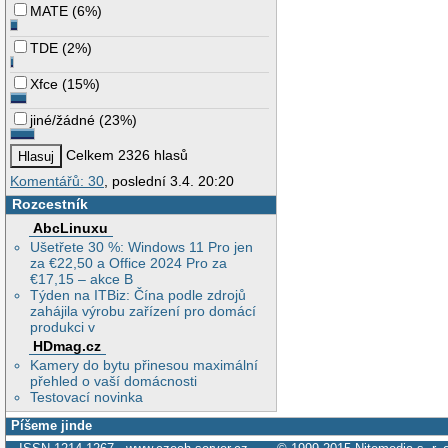
MATE
(
6%
)
TDE
(
2%
)
Xfce
(
15%
)
jiné/žádné
(
23%
)
Celkem 2326 hlasů
Komentářů: 30
, poslední 3.4. 20:20
Rozcestník
AbcLinuxu
Ušetřete 30 %: Windows 11 Pro jen
za €22,50 a Office 2024 Pro za
€17,15 – akce B
Týden na ITBiz: Čína podle zdrojů
zahájila výrobu zařízení pro domácí
produkci v
HDmag.cz
Kamery do bytu přinesou maximální
přehled o vaší domácnosti
Testovací novinka
Píšeme jinde