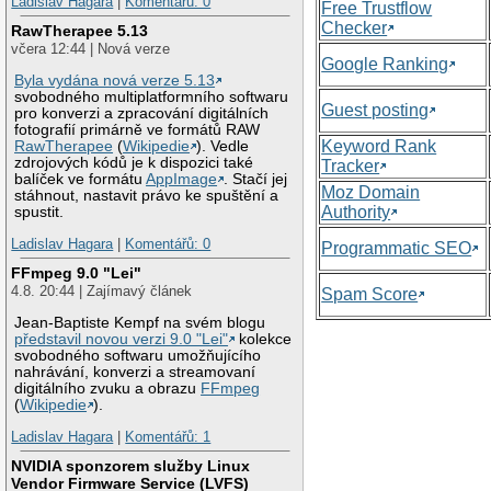
Ladislav Hagara
|
Komentářů: 0
Free Trustflow
Checker
RawTherapee 5.13
včera 12:44 | Nová verze
Google Ranking
Byla vydána nová verze 5.13
svobodného multiplatformního softwaru
Guest posting
pro konverzi a zpracování digitálních
fotografií primárně ve formátů RAW
Keyword Rank
RawTherapee
(
Wikipedie
). Vedle
zdrojových kódů je k dispozici také
Tracker
balíček ve formátu
AppImage
. Stačí jej
Moz Domain
stáhnout, nastavit právo ke spuštění a
Authority
spustit.
Ladislav Hagara
|
Komentářů: 0
Programmatic SEO
FFmpeg 9.0 "Lei"
4.8. 20:44 | Zajímavý článek
Spam Score
Jean-Baptiste Kempf na svém blogu
představil novou verzi 9.0 "Lei"
kolekce
svobodného softwaru umožňujícího
nahrávání, konverzi a streamovaní
digitálního zvuku a obrazu
FFmpeg
(
Wikipedie
).
Ladislav Hagara
|
Komentářů: 1
NVIDIA sponzorem služby Linux
Vendor Firmware Service (LVFS)