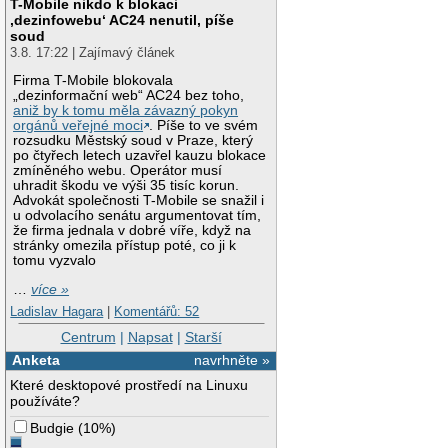
T-Mobile nikdo k blokaci
‚dezinfowebu‘ AC24 nenutil, píše
soud
3.8. 17:22 | Zajímavý článek
Firma T-Mobile blokovala
„dezinformační web“ AC24 bez toho,
aniž by k tomu měla závazný pokyn
orgánů veřejné moci
. Píše to ve svém
rozsudku Městský soud v Praze, který
po čtyřech letech uzavřel kauzu blokace
zmíněného webu. Operátor musí
uhradit škodu ve výši 35 tisíc korun.
Advokát společnosti T-Mobile se snažil i
u odvolacího senátu argumentovat tím,
že firma jednala v dobré víře, když na
stránky omezila přístup poté, co ji k
tomu vyzvalo
…
více »
Ladislav Hagara
|
Komentářů: 52
Centrum
|
Napsat
|
Starší
Anketa
navrhněte »
Které desktopové prostředí na Linuxu
používáte?
Budgie
(
10%
)