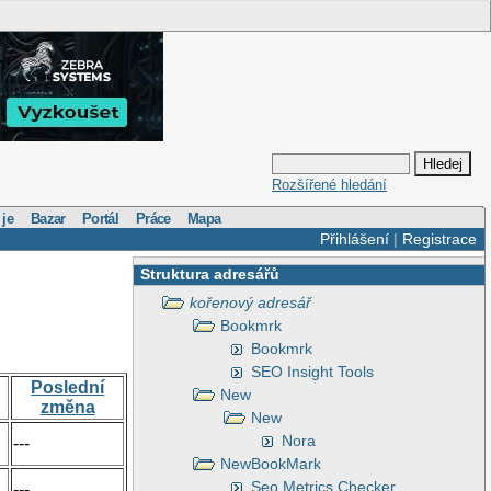
Rozšířené hledání
 je
Bazar
Portál
Práce
Mapa
Přihlášení
|
Registrace
Struktura adresářů
kořenový adresář
Bookmrk
Bookmrk
SEO Insight Tools
Poslední
New
změna
New
Nora
---
NewBookMark
Seo Metrics Checker
---