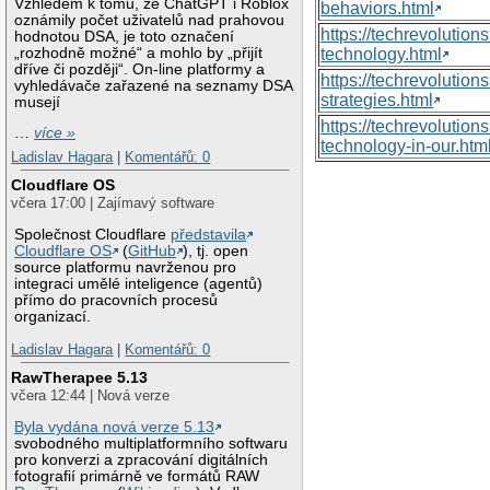
Vzhledem k tomu, že ChatGPT i Roblox
behaviors.html
oznámily počet uživatelů nad prahovou
https://techrevoluti
hodnotou DSA, je toto označení
„rozhodně možné“ a mohlo by „přijít
technology.html
dříve či později“. On-line platformy a
https://techrevolutio
vyhledávače zařazené na seznamy DSA
strategies.html
musejí
https://techrevolutio
…
více »
technology-in-our.htm
Ladislav Hagara
|
Komentářů: 0
Cloudflare OS
včera 17:00 | Zajímavý software
Společnost Cloudflare
představila
Cloudflare OS
(
GitHub
), tj. open
source platformu navrženou pro
integraci umělé inteligence (agentů)
přímo do pracovních procesů
organizací.
Ladislav Hagara
|
Komentářů: 0
RawTherapee 5.13
včera 12:44 | Nová verze
Byla vydána nová verze 5.13
svobodného multiplatformního softwaru
pro konverzi a zpracování digitálních
fotografií primárně ve formátů RAW