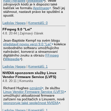
RawTherapee
(
Wikipedie
). Vedle
zdrojových kódů je k dispozici také
balíček ve formátu
AppImage
. Stačí jej
stáhnout, nastavit právo ke spuštění a
spustit.
Ladislav Hagara
|
Komentářů: 0
FFmpeg 9.0 "Lei"
4.8. 20:44 | Zajímavý článek
Jean-Baptiste Kempf na svém blogu
představil novou verzi 9.0 "Lei"
kolekce
svobodného softwaru umožňujícího
nahrávání, konverzi a streamovaní
digitálního zvuku a obrazu
FFmpeg
(
Wikipedie
).
Ladislav Hagara
|
Komentářů: 1
NVIDIA sponzorem služby Linux
Vendor Firmware Service (LVFS)
4.8. 20:11 | Komunita
Richard Hughes
oznámil
, že službu
Linux Vendor Firmware Service (LVFS)
umožňující aktualizovat firmware
zařízení na počítačích s Linuxem, nově
sponzoruje také společnost NVIDIA
.
Ladislav Hagara
|
Komentářů: 1