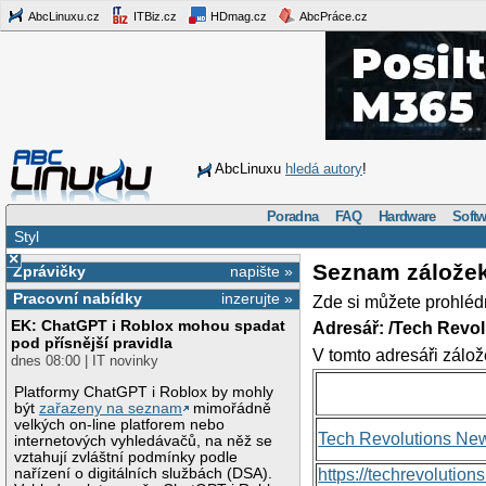
AbcLinuxu.cz
ITBiz.cz
HDmag.cz
AbcPráce.cz
AbcLinuxu
hledá autory
!
Poradna
FAQ
Hardware
Softw
Styl
×
Seznam zálože
Zprávičky
napište »
Pracovní nabídky
inzerujte »
Zde si můžete prohléd
EK: ChatGPT i Roblox mohou spadat
Adresář: /Tech Revo
pod přísnější pravidla
V tomto adresáři zálož
dnes 08:00 | IT novinky
Platformy ChatGPT i Roblox by mohly
být
zařazeny na seznam
mimořádně
velkých on-line platforem nebo
Tech Revolutions Ne
internetových vyhledávačů, na něž se
vztahují zvláštní podmínky podle
nařízení o digitálních službách (DSA).
https://techrevolutio