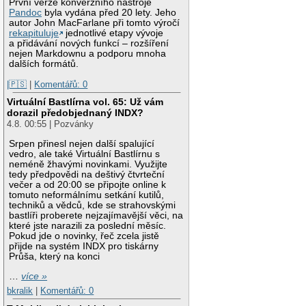
První verze konverzního nástroje
Pandoc
byla vydána před 20 lety. Jeho
autor John MacFarlane při tomto výročí
rekapituluje
jednotlivé etapy vývoje
a přidávání nových funkcí – rozšíření
nejen Markdownu a podporu mnoha
dalších formátů.
|🇵🇸
|
Komentářů: 0
Virtuální Bastlírna vol. 65: Už vám
dorazil předobjednaný INDX?
4.8. 00:55 | Pozvánky
Srpen přinesl nejen další spalující
vedro, ale také Virtuální Bastlírnu s
neméně žhavými novinkami. Využijte
tedy předpovědi na deštivý čtvrteční
večer a od 20:00 se připojte online k
tomuto neformálnímu setkání kutilů,
techniků a vědců, kde se strahovskými
bastlíři proberete nejzajímavější věci, na
které jste narazili za poslední měsíc.
Pokud jde o novinky, řeč zcela jistě
přijde na systém INDX pro tiskárny
Průša, který na konci
…
více »
bkralik
|
Komentářů: 0