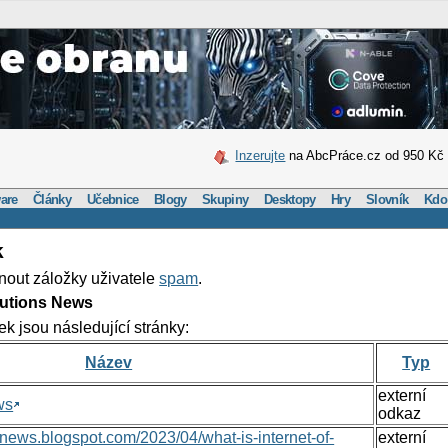
Inzerujte
na AbcPráce.cz od 950 Kč
are
Články
Učebnice
Blogy
Skupiny
Desktopy
Hry
Slovník
Kdo
k
nout záložky uživatele
spam
.
lutions News
ek jsou následující stránky:
Název
Typ
externí
ws
odkaz
nsnews.blogspot.com/2023/04/what-is-internet-of-
externí