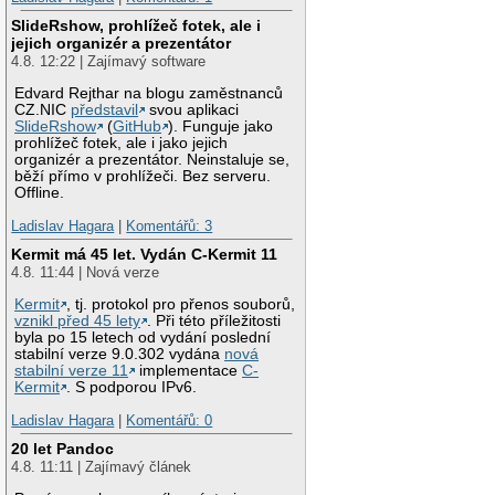
SlideRshow, prohlížeč fotek, ale i
jejich organizér a prezentátor
4.8. 12:22 | Zajímavý software
Edvard Rejthar na blogu zaměstnanců
CZ.NIC
představil
svou aplikaci
SlideRshow
(
GitHub
). Funguje jako
prohlížeč fotek, ale i jako jejich
organizér a prezentátor. Neinstaluje se,
běží přímo v prohlížeči. Bez serveru.
Offline.
Ladislav Hagara
|
Komentářů: 3
Kermit má 45 let. Vydán C-Kermit 11
4.8. 11:44 | Nová verze
Kermit
, tj. protokol pro přenos souborů,
vznikl před 45 lety
. Při této příležitosti
byla po 15 letech od vydání poslední
stabilní verze 9.0.302 vydána
nová
stabilní verze 11
implementace
C-
Kermit
. S podporou IPv6.
Ladislav Hagara
|
Komentářů: 0
20 let Pandoc
4.8. 11:11 | Zajímavý článek