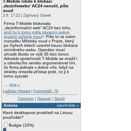
T-Mobile nikdo k blokaci
‚dezinfowebu‘ AC24 nenutil, píše
soud
3.8. 17:22 | Zajímavý článek
Firma T-Mobile blokovala
„dezinformační web“ AC24 bez toho,
aniž by k tomu měla závazný pokyn
orgánů veřejné moci
. Píše to ve svém
rozsudku Městský soud v Praze, který
po čtyřech letech uzavřel kauzu blokace
zmíněného webu. Operátor musí
uhradit škodu ve výši 35 tisíc korun.
Advokát společnosti T-Mobile se snažil i
u odvolacího senátu argumentovat tím,
že firma jednala v dobré víře, když na
stránky omezila přístup poté, co ji k
tomu vyzvalo
…
více »
Ladislav Hagara
|
Komentářů: 70
Centrum
|
Napsat
|
Starší
Anketa
navrhněte »
Které desktopové prostředí na Linuxu
používáte?
Budgie
(
10%
)