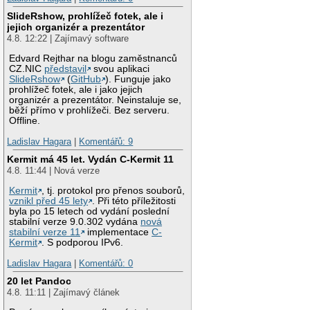
SlideRshow, prohlížeč fotek, ale i
jejich organizér a prezentátor
4.8. 12:22 | Zajímavý software
Edvard Rejthar na blogu zaměstnanců
CZ.NIC
představil
svou aplikaci
SlideRshow
(
GitHub
). Funguje jako
prohlížeč fotek, ale i jako jejich
organizér a prezentátor. Neinstaluje se,
běží přímo v prohlížeči. Bez serveru.
Offline.
Ladislav Hagara
|
Komentářů: 9
Kermit má 45 let. Vydán C-Kermit 11
4.8. 11:44 | Nová verze
Kermit
, tj. protokol pro přenos souborů,
vznikl před 45 lety
. Při této příležitosti
byla po 15 letech od vydání poslední
stabilní verze 9.0.302 vydána
nová
stabilní verze 11
implementace
C-
Kermit
. S podporou IPv6.
Ladislav Hagara
|
Komentářů: 0
20 let Pandoc
4.8. 11:11 | Zajímavý článek