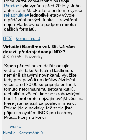
První verze konverzního nástroje
Pandoc
byla vydána před 20 lety. Jeho
autor John MacFarlane při tomto výročí
rekapituluje
jednotlivé etapy vývoje
a přidávání nových funkcí – rozšíření
nejen Markdownu a podporu mnoha
dalších formátů.
|🇵🇸
|
Komentářů: 0
Virtuální Bastlírna vol. 65: Už vám
dorazil předobjednaný INDX?
4.8. 00:55 | Pozvánky
Srpen přinesl nejen další spalující
vedro, ale také Virtuální Bastlírnu s
neméně žhavými novinkami. Využijte
tedy předpovědi na deštivý čtvrteční
večer a od 20:00 se připojte online k
tomuto neformálnímu setkání kutilů,
techniků a vědců, kde se strahovskými
bastlíři proberete nejzajímavější věci, na
které jste narazili za poslední měsíc.
Pokud jde o novinky, řeč zcela jistě
přijde na systém INDX pro tiskárny
Průša, který na konci
…
více »
bkralik
|
Komentářů: 0