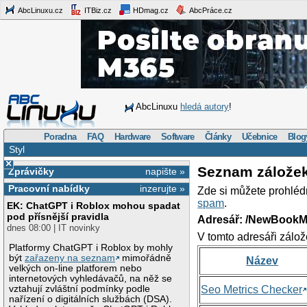
AbcLinuxu.cz
ITBiz.cz
HDmag.cz
AbcPráce.cz
AbcLinuxu
hledá autory
!
Poradna
FAQ
Hardware
Software
Články
Učebnice
Blog
Styl
×
Seznam zálože
Zprávičky
napište »
Pracovní nabídky
inzerujte »
Zde si můžete prohléd
spam
.
EK: ChatGPT i Roblox mohou spadat
pod přísnější pravidla
Adresář: /NewBookM
dnes 08:00 | IT novinky
V tomto adresáři zálož
Platformy ChatGPT i Roblox by mohly
být
zařazeny na seznam
mimořádně
Název
velkých on-line platforem nebo
internetových vyhledávačů, na něž se
vztahují zvláštní podmínky podle
Seo Metrics Checker
nařízení o digitálních službách (DSA).