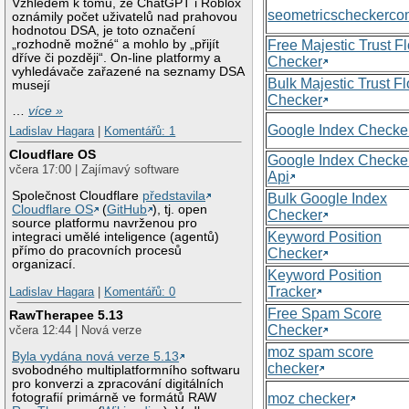
Vzhledem k tomu, že ChatGPT i Roblox
seometricscheckerc
oznámily počet uživatelů nad prahovou
hodnotou DSA, je toto označení
„rozhodně možné“ a mohlo by „přijít
Free Majestic Trust F
dříve či později“. On-line platformy a
Checker
vyhledávače zařazené na seznamy DSA
Bulk Majestic Trust F
musejí
Checker
…
více »
Google Index Checke
Ladislav Hagara
|
Komentářů: 1
Cloudflare OS
Google Index Checke
včera 17:00 | Zajímavý software
Api
Společnost Cloudflare
představila
Bulk Google Index
Cloudflare OS
(
GitHub
), tj. open
Checker
source platformu navrženou pro
Keyword Position
integraci umělé inteligence (agentů)
přímo do pracovních procesů
Checker
organizací.
Keyword Position
Tracker
Ladislav Hagara
|
Komentářů: 0
Free Spam Score
RawTherapee 5.13
Checker
včera 12:44 | Nová verze
moz spam score
Byla vydána nová verze 5.13
checker
svobodného multiplatformního softwaru
pro konverzi a zpracování digitálních
moz checker
fotografií primárně ve formátů RAW