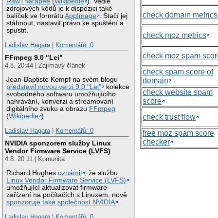
RawTherapee
(
Wikipedie
). Vedle
zdrojových kódů je k dispozici také
check domain metrics
balíček ve formátu
AppImage
. Stačí jej
stáhnout, nastavit právo ke spuštění a
spustit.
check moz metrics
Ladislav Hagara
|
Komentářů: 0
check moz spam scor
FFmpeg 9.0 "Lei"
4.8. 20:44 | Zajímavý článek
check spam score of
Jean-Baptiste Kempf na svém blogu
domain
představil novou verzi 9.0 "Lei"
kolekce
check website spam
svobodného softwaru umožňujícího
score
nahrávání, konverzi a streamovaní
digitálního zvuku a obrazu
FFmpeg
(
Wikipedie
).
check trust flow
Ladislav Hagara
|
Komentářů: 0
free moz spam score
checker
NVIDIA sponzorem služby Linux
Vendor Firmware Service (LVFS)
4.8. 20:11 | Komunita
Richard Hughes
oznámil
, že službu
Linux Vendor Firmware Service (LVFS)
umožňující aktualizovat firmware
zařízení na počítačích s Linuxem, nově
sponzoruje také společnost NVIDIA
.
Ladislav Hagara
|
Komentářů: 0