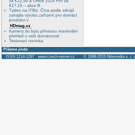
za €22,50 a Office 2024 Pro za
€17,15 – akce B
Týden na ITBiz: Čína podle zdrojů
zahájila výrobu zařízení pro domácí
produkci v
HDmag.cz
Kamery do bytu přinesou maximální
přehled o vaší domácnosti
Testovací novinka
Píšeme jinde
ISSN 1214-1267
www.czech-server.cz
© 1999-2015
Nitemedia s. r. 