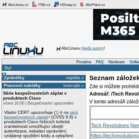
AbcLinuxu.cz
ITBiz.cz
HDmag.cz
AbcPráce.cz
AbcLinuxu
hledá autory
!
Poradna
FAQ
Hardware
Softw
Styl
×
Seznam zálože
Zprávičky
napište »
Pracovní nabídky
inzerujte »
Zde si můžete prohléd
Série bezpečnostních záplat v
Adresář: /Tech Revo
produktech Cisco
V tomto adresáři zálož
včera 16:00 | Bezpečnostní upozornění
Vládní CERT upozorňuje (
𝕏
) na
sérii
bezpečnostních záplat
(CVSS 9.9) v
produktech Cisco řešících kritické
Tech Revolutions Ne
zranitelnosti umožňující obejití
autentizace, eskalaci oprávnění,
https://techrevolutio
vzdálené spuštění kódu a odepření