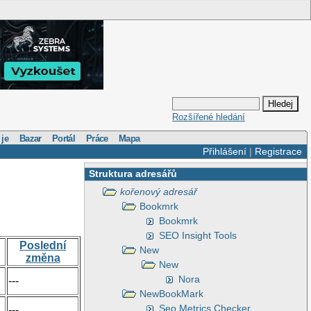
Rozšířené hledání
 je
Bazar
Portál
Práce
Mapa
Přihlášení
|
Registrace
Struktura adresářů
kořenový adresář
Bookmrk
Bookmrk
SEO Insight Tools
Poslední
New
změna
New
Nora
---
NewBookMark
Seo Metrics Checker
---