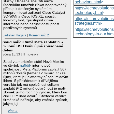
služby. Úspěšné zneužití může
behaviors.html
útočníkům umožnit získat neoprávněný
https://techrevoluti
přístup k dotčeným systémům,
technology.html
kompromitovat zařízení Cisco Catalyst
SD-WAN a Cisco IOS XE, spustit
https://techrevolutio
libovolný kód, zpřístupnit citlivé
strategies.html
informace nebo narušit dostupnost
postižených systémů.
https://techrevolutio
technology-in-our.htm
Ladislav Hagara
|
Komentářů: 2
Soud nařídil firmě Meta zaplatit 567
milionů USD kvůli újmě způsobené
dětem
včera 15:33 | IT novinky
Soud v americkém státě Nové Mexiko
ve čtvrtek
nařídil
internetové
společnosti Meta Platforms zaplatit 567
milionů dolarů (téměř 12 miliard Kč) za
újmy, které její platformy působí mladým
lidem. S přihlédnutím k dřívějšímu
verdiktu tak má společnost celkem
zaplatit 942 milionů dolarů, což je malý
zlomek jejího ročního výnosu, který loni
činil 60 miliard dolarů. Čtvrteční verdikt
firmě také nařizuje, aby změnila způsob,
jakým její
…
více »