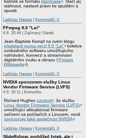
balíček ve formátu
AppImage
. Stačí jej
stáhnout, nastavit právo ke spuštění a
spustit.
Ladislav Hagara
|
Komentářů: 0
FFmpeg 9.0 "Lei"
4.8. 20:44 | Zajímavý článek
Jean-Baptiste Kempf na svém blogu
představil novou verzi 9.0 "Lei"
kolekce
svobodného softwaru umožňujícího
nahrávání, konverzi a streamovaní
digitálního zvuku a obrazu
FFmpeg
(
Wikipedie
).
Ladislav Hagara
|
Komentářů: 0
NVIDIA sponzorem služby Linux
Vendor Firmware Service (LVFS)
4.8. 20:11 | Komunita
Richard Hughes
oznámil
, že službu
Linux Vendor Firmware Service (LVFS)
umožňující aktualizovat firmware
zařízení na počítačích s Linuxem, nově
sponzoruje také společnost NVIDIA
.
Ladislav Hagara
|
Komentářů: 0
SlideRshow, prohlížeč fotek, ale i