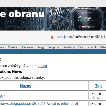
Inzerujte
na AbcPráce.cz od 950 Kč
are
Články
Učebnice
Blogy
Skupiny
Desktopy
Hry
Slovník
Kdo
k
nout záložky uživatele
spam
.
lutions News
ek jsou následující stránky:
Název
Typ
externí
ws
odkaz
nsnews.blogspot.com/2023/04/what-is-internet-of-
externí