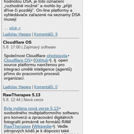
hodnotou DSA, je toto označení
„rozhodně možné“ a mohlo by „přijít
dříve či později“. On-line platformy a
vyhledávače zařazené na seznamy DSA
musejí
…
více »
Ladislav Hagara
|
Komentářů: 9
Cloudflare OS
5.8. 17:00 | Zajímavý software
Společnost Cloudflare
představila
Cloudflare OS
(
GitHub
), tj. open
source platformu navrženou pro
integraci umělé inteligence (agentů)
přímo do pracovních procesů
organizací.
Ladislav Hagara
|
Komentářů: 0
RawTherapee 5.13
5.8. 12:44 | Nová verze
Byla vydána nová verze 5.13
svobodného multiplatformního softwaru
pro konverzi a zpracování digitálních
fotografií primárně ve formátů RAW
RawTherapee
(
Wikipedie
). Vedle
zdrojových kódů je k dispozici také