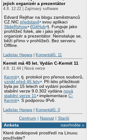
jejich organizér a prezentátor
4.8. 12:22 | Zajímavý software
Edvard Rejthar na blogu zaměstnanců
CZ.NIC
představil
svou aplikaci
SlideRshow
(
GitHub
). Funguje jako
prohlížeč fotek, ale i jako jejich
organizér a prezentátor. Neinstaluje se,
běží přímo v prohlížeči. Bez serveru.
Offline.
Ladislav Hagara
|
Komentářů: 11
Kermit má 45 let. Vydán C-Kermit 11
4.8. 11:44 | Nová verze
Kermit
, tj. protokol pro přenos souborů,
vznikl před 45 lety
. Při této příležitosti
byla po 15 letech od vydání poslední
stabilní verze 9.0.302 vydána
nová
stabilní verze 11
implementace
C-
Kermit
. S podporou IPv6.
Ladislav Hagara
|
Komentářů: 0
Centrum
|
Napsat
|
Starší
Anketa
navrhněte »
Které desktopové prostředí na Linuxu
používáte?