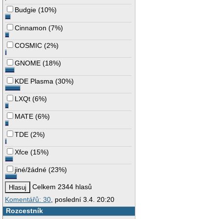
Budgie
(
10%
)
Cinnamon
(
7%
)
COSMIC
(
2%
)
GNOME
(
18%
)
KDE Plasma
(
30%
)
LXQt
(
6%
)
MATE
(
6%
)
TDE
(
2%
)
Xfce
(
15%
)
jiné/žádné
(
23%
)
Celkem 2344 hlasů
Komentářů: 30
, poslední 3.4. 20:20
Rozcestník