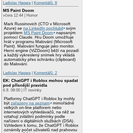
Ladislav Hagara
|
Komentářů: 8
MS Paint Doom
včera 12:44 | Humor
Mark Russinovich (CTO v Microsoft
Azure) se
na LinkedIn pochlubil
svým
projektem
MS Paint Doom
napsaným
pomocí Claude. Hru Doom umožňuje
hrát v programu Malování (Microsoft
Paint). Malování funguje jako monitor.
Herní engine (ViZDoom) běží na pozadí
a každý vykreslený snímek hry vkládá
automaticky přes schránku (clipboard)
do Malování.
Ladislav Hagara
|
Komentářů: 2
EK: ChatGPT i Roblox mohou spadat
pod přísnější pravidla
6.8. 08:00 | IT novinky
Platformy ChatGPT i Roblox by mohly
být
zařazeny na seznam
mimořádně
velkých on-line platforem nebo
internetových vyhledávačů, na něž se
vztahují zvláštní podmínky podle
nařízení o digitálních službách (DSA).
Vzhledem k tomu, že ChatGPT i Roblox
oznámily počet uživatelů nad prahovou