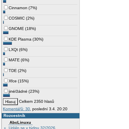
Cinnamon
(
7%
)
COSMIC
(
2%
)
GNOME
(
18%
)
KDE Plasma
(
30%
)
LXQt
(
6%
)
MATE
(
6%
)
TDE
(
2%
)
Xfce
(
15%
)
jiné/žádné
(
23%
)
Celkem 2350 hlasů
Komentářů: 30
, poslední 3.4. 20:20
Rozcestník
AbcLinuxu
Událo se v týdnu 32/2026