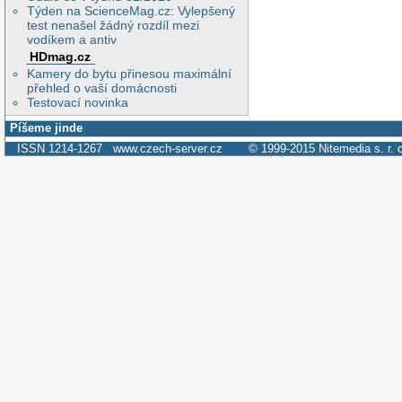
Týden na ScienceMag.cz: Vylepšený
test nenašel žádný rozdíl mezi
vodíkem a antiv
HDmag.cz
Kamery do bytu přinesou maximální
přehled o vaší domácnosti
Testovací novinka
Píšeme jinde
ISSN 1214-1267
www.czech-server.cz
© 1999-2015
Nitemedia s. r. 