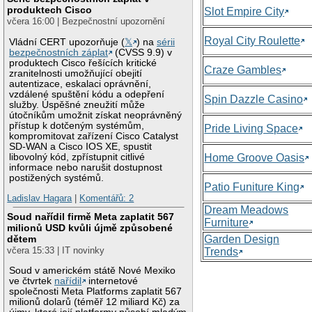
produktech Cisco
Slot Empire City
včera 16:00 | Bezpečnostní upozornění
Royal City Roulette
Vládní CERT upozorňuje (
𝕏
) na
sérii
bezpečnostních záplat
(CVSS 9.9) v
produktech Cisco řešících kritické
Craze Gambles
zranitelnosti umožňující obejití
autentizace, eskalaci oprávnění,
vzdálené spuštění kódu a odepření
Spin Dazzle Casino
služby. Úspěšné zneužití může
útočníkům umožnit získat neoprávněný
přístup k dotčeným systémům,
Pride Living Space
kompromitovat zařízení Cisco Catalyst
SD-WAN a Cisco IOS XE, spustit
libovolný kód, zpřístupnit citlivé
Home Groove Oasis
informace nebo narušit dostupnost
postižených systémů.
Patio Funiture King
Ladislav Hagara
|
Komentářů: 2
Dream Meadows
Soud nařídil firmě Meta zaplatit 567
Furniture
milionů USD kvůli újmě způsobené
Garden Design
dětem
včera 15:33 | IT novinky
Trends
Soud v americkém státě Nové Mexiko
ve čtvrtek
nařídil
internetové
společnosti Meta Platforms zaplatit 567
milionů dolarů (téměř 12 miliard Kč) za