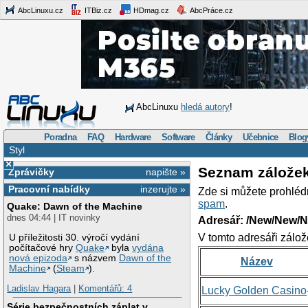
AbcLinuxu.cz
ITBiz.cz
HDmag.cz
AbcPráce.cz
AbcLinuxu
hledá autory
!
Poradna
FAQ
Hardware
Software
Články
Učebnice
Blog
Styl
×
Seznam zálože
Zprávičky
napište »
Pracovní nabídky
inzerujte »
Zde si můžete prohléd
spam
.
Quake: Dawn of the Machine
dnes 04:44 | IT novinky
Adresář: /New/New/N
V tomto adresáři zálož
U příležitosti 30. výročí vydání
počítačové hry
Quake
byla
vydána
nová epizoda
s názvem
Dawn of the
Název
Machine
(
Steam
).
Ladislav Hagara
|
Komentářů: 4
Lucky Golden Casino
Série bezpečnostních záplat v