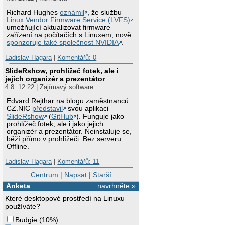
Richard Hughes
oznámil
, že službu
Linux Vendor Firmware Service (LVFS)
umožňující aktualizovat firmware
zařízení na počítačích s Linuxem, nově
sponzoruje také společnost NVIDIA
.
Ladislav Hagara
|
Komentářů: 0
SlideRshow, prohlížeč fotek, ale i
jejich organizér a prezentátor
4.8. 12:22 | Zajímavý software
Edvard Rejthar na blogu zaměstnanců
CZ.NIC
představil
svou aplikaci
SlideRshow
(
GitHub
). Funguje jako
prohlížeč fotek, ale i jako jejich
organizér a prezentátor. Neinstaluje se,
běží přímo v prohlížeči. Bez serveru.
Offline.
Ladislav Hagara
|
Komentářů: 11
Centrum
|
Napsat
|
Starší
Anketa
navrhněte »
Které desktopové prostředí na Linuxu
používáte?
Budgie
(
10%
)