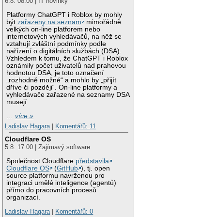
6.8. 08:00 | IT novinky
Platformy ChatGPT i Roblox by mohly
být
zařazeny na seznam
mimořádně
velkých on-line platforem nebo
internetových vyhledávačů, na něž se
vztahují zvláštní podmínky podle
nařízení o digitálních službách (DSA).
Vzhledem k tomu, že ChatGPT i Roblox
oznámily počet uživatelů nad prahovou
hodnotou DSA, je toto označení
„rozhodně možné“ a mohlo by „přijít
dříve či později“. On-line platformy a
vyhledávače zařazené na seznamy DSA
musejí
…
více »
Ladislav Hagara
|
Komentářů: 11
Cloudflare OS
5.8. 17:00 | Zajímavý software
Společnost Cloudflare
představila
Cloudflare OS
(
GitHub
), tj. open
source platformu navrženou pro
integraci umělé inteligence (agentů)
přímo do pracovních procesů
organizací.
Ladislav Hagara
|
Komentářů: 0