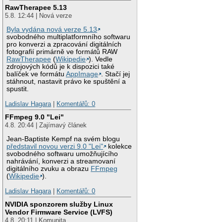
RawTherapee 5.13
5.8. 12:44 | Nová verze
Byla vydána nová verze 5.13
svobodného multiplatformního softwaru
pro konverzi a zpracování digitálních
fotografií primárně ve formátů RAW
RawTherapee
(
Wikipedie
). Vedle
zdrojových kódů je k dispozici také
balíček ve formátu
AppImage
. Stačí jej
stáhnout, nastavit právo ke spuštění a
spustit.
Ladislav Hagara
|
Komentářů: 0
FFmpeg 9.0 "Lei"
4.8. 20:44 | Zajímavý článek
Jean-Baptiste Kempf na svém blogu
představil novou verzi 9.0 "Lei"
kolekce
svobodného softwaru umožňujícího
nahrávání, konverzi a streamovaní
digitálního zvuku a obrazu
FFmpeg
(
Wikipedie
).
Ladislav Hagara
|
Komentářů: 0
NVIDIA sponzorem služby Linux
Vendor Firmware Service (LVFS)
4.8. 20:11 | Komunita