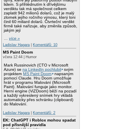
újmy, které její platformy působí mladým
lidem. S přihlédnutím k dřívějšímu
verdiktu tak má společnost celkem
zaplatit 942 milionů dolarů, což je malý
zlomek jejího ročního výnosu, který loni
činil 60 miliard dolarů. Čtvrteční verdikt
firmě také nařizuje, aby změnila způsob,
jakým její
…
více »
Ladislav Hagara
|
Komentářů: 10
MS Paint Doom
včera 12:44 | Humor
Mark Russinovich (CTO v Microsoft
Azure) se
na LinkedIn pochlubil
svým
projektem
MS Paint Doom
napsaným
pomocí Claude. Hru Doom umožňuje
hrát v programu Malování (Microsoft
Paint). Malování funguje jako monitor.
Herní engine (ViZDoom) běží na pozadí
a každý vykreslený snímek hry vkládá
automaticky přes schránku (clipboard)
do Malování.
Ladislav Hagara
|
Komentářů: 2
EK: ChatGPT i Roblox mohou spadat
pod přísnější pravidla