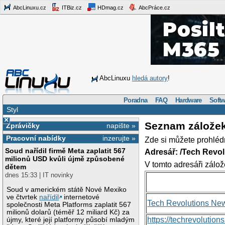
AbcLinuxu.cz
ITBiz.cz
HDmag.cz
AbcPráce.cz
AbcLinuxu
hledá autory
!
Poradna
FAQ
Hardware
Softw
Styl
×
Seznam zálože
Zprávičky
napište »
Pracovní nabídky
inzerujte »
Zde si můžete prohléd
Soud nařídil firmě Meta zaplatit 567
Adresář: /Tech Revo
milionů USD kvůli újmě způsobené
V tomto adresáři zálož
dětem
dnes 15:33 | IT novinky
Soud v americkém státě Nové Mexiko
ve čtvrtek
nařídil
internetové
Tech Revolutions Ne
společnosti Meta Platforms zaplatit 567
milionů dolarů (téměř 12 miliard Kč) za
https://techrevolutio
újmy, které její platformy působí mladým