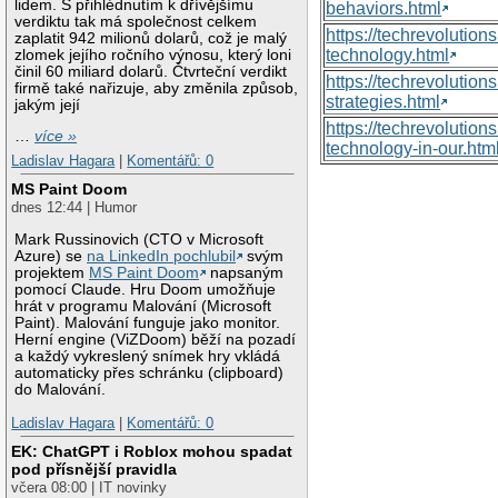
lidem. S přihlédnutím k dřívějšímu
behaviors.html
verdiktu tak má společnost celkem
https://techrevoluti
zaplatit 942 milionů dolarů, což je malý
technology.html
zlomek jejího ročního výnosu, který loni
činil 60 miliard dolarů. Čtvrteční verdikt
https://techrevolutio
firmě také nařizuje, aby změnila způsob,
strategies.html
jakým její
https://techrevolutio
…
více »
technology-in-our.htm
Ladislav Hagara
|
Komentářů: 0
MS Paint Doom
dnes 12:44 | Humor
Mark Russinovich (CTO v Microsoft
Azure) se
na LinkedIn pochlubil
svým
projektem
MS Paint Doom
napsaným
pomocí Claude. Hru Doom umožňuje
hrát v programu Malování (Microsoft
Paint). Malování funguje jako monitor.
Herní engine (ViZDoom) běží na pozadí
a každý vykreslený snímek hry vkládá
automaticky přes schránku (clipboard)
do Malování.
Ladislav Hagara
|
Komentářů: 0
EK: ChatGPT i Roblox mohou spadat
pod přísnější pravidla
včera 08:00 | IT novinky