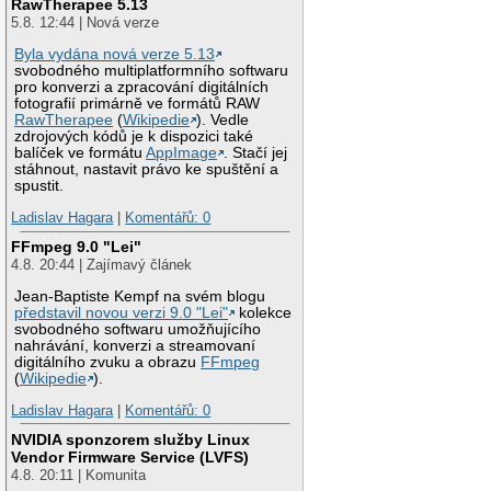
RawTherapee 5.13
5.8. 12:44 | Nová verze
Byla vydána nová verze 5.13
svobodného multiplatformního softwaru
pro konverzi a zpracování digitálních
fotografií primárně ve formátů RAW
RawTherapee
(
Wikipedie
). Vedle
zdrojových kódů je k dispozici také
balíček ve formátu
AppImage
. Stačí jej
stáhnout, nastavit právo ke spuštění a
spustit.
Ladislav Hagara
|
Komentářů: 0
FFmpeg 9.0 "Lei"
4.8. 20:44 | Zajímavý článek
Jean-Baptiste Kempf na svém blogu
představil novou verzi 9.0 "Lei"
kolekce
svobodného softwaru umožňujícího
nahrávání, konverzi a streamovaní
digitálního zvuku a obrazu
FFmpeg
(
Wikipedie
).
Ladislav Hagara
|
Komentářů: 0
NVIDIA sponzorem služby Linux
Vendor Firmware Service (LVFS)
4.8. 20:11 | Komunita