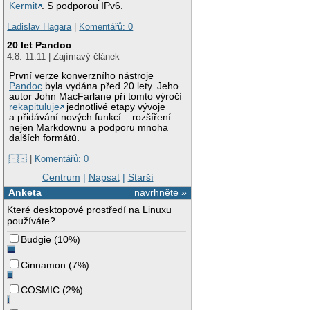
Kermit
. S podporou IPv6.
Ladislav Hagara
|
Komentářů: 0
20 let Pandoc
4.8. 11:11 | Zajímavý článek
První verze konverzního nástroje
Pandoc
byla vydána před 20 lety. Jeho
autor John MacFarlane při tomto výročí
rekapituluje
jednotlivé etapy vývoje
a přidávání nových funkcí – rozšíření
nejen Markdownu a podporu mnoha
dalších formátů.
|🇵🇸
|
Komentářů: 0
Centrum
|
Napsat
|
Starší
Anketa
navrhněte »
Které desktopové prostředí na Linuxu
používáte?
Budgie
(
10%
)
Cinnamon
(
7%
)
COSMIC
(
2%
)