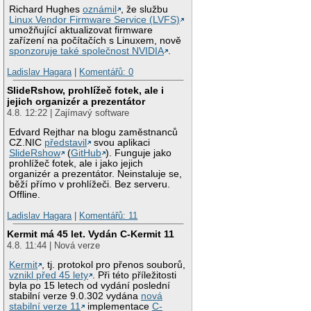
Richard Hughes
oznámil
, že službu
Linux Vendor Firmware Service (LVFS)
umožňující aktualizovat firmware
zařízení na počítačích s Linuxem, nově
sponzoruje také společnost NVIDIA
.
Ladislav Hagara
|
Komentářů: 0
SlideRshow, prohlížeč fotek, ale i
jejich organizér a prezentátor
4.8. 12:22 | Zajímavý software
Edvard Rejthar na blogu zaměstnanců
CZ.NIC
představil
svou aplikaci
SlideRshow
(
GitHub
). Funguje jako
prohlížeč fotek, ale i jako jejich
organizér a prezentátor. Neinstaluje se,
běží přímo v prohlížeči. Bez serveru.
Offline.
Ladislav Hagara
|
Komentářů: 11
Kermit má 45 let. Vydán C-Kermit 11
4.8. 11:44 | Nová verze
Kermit
, tj. protokol pro přenos souborů,
vznikl před 45 lety
. Při této příležitosti
byla po 15 letech od vydání poslední
stabilní verze 9.0.302 vydána
nová
stabilní verze 11
implementace
C-