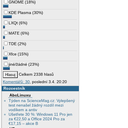
GNOME
(
18%
)
KDE Plasma
(
30%
)
LXQt
(
6%
)
MATE
(
6%
)
TDE
(
2%
)
Xfce
(
15%
)
jiné/žádné
(
23%
)
Celkem 2338 hlasů
Komentářů: 30
, poslední 3.4. 20:20
Rozcestník
AbcLinuxu
Týden na ScienceMag.cz: Vylepšený
test nenašel žádný rozdíl mezi
vodíkem a antiv
Ušetřete 30 %: Windows 11 Pro jen
za €22,50 a Office 2024 Pro za
€17,15 – akce B