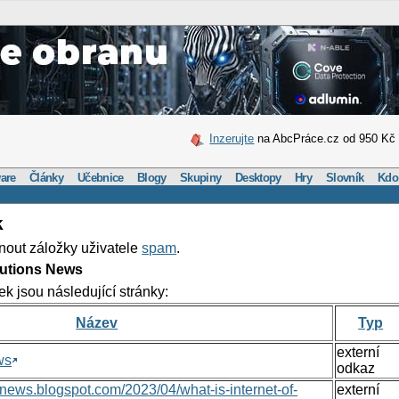
Inzerujte
na AbcPráce.cz od 950 Kč
are
Články
Učebnice
Blogy
Skupiny
Desktopy
Hry
Slovník
Kdo
k
nout záložky uživatele
spam
.
lutions News
ek jsou následující stránky:
Název
Typ
externí
ws
odkaz
nsnews.blogspot.com/2023/04/what-is-internet-of-
externí