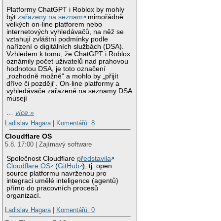
Platformy ChatGPT i Roblox by mohly
být
zařazeny na seznam
mimořádně
velkých on-line platforem nebo
internetových vyhledávačů, na něž se
vztahují zvláštní podmínky podle
nařízení o digitálních službách (DSA).
Vzhledem k tomu, že ChatGPT i Roblox
oznámily počet uživatelů nad prahovou
hodnotou DSA, je toto označení
„rozhodně možné“ a mohlo by „přijít
dříve či později“. On-line platformy a
vyhledávače zařazené na seznamy DSA
musejí
…
více »
Ladislav Hagara
|
Komentářů: 8
Cloudflare OS
5.8. 17:00 | Zajímavý software
Společnost Cloudflare
představila
Cloudflare OS
(
GitHub
), tj. open
source platformu navrženou pro
integraci umělé inteligence (agentů)
přímo do pracovních procesů
organizací.
Ladislav Hagara
|
Komentářů: 0