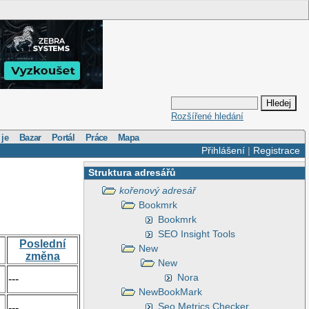
Rozšířené hledání
 je
Bazar
Portál
Práce
Mapa
Přihlášení
|
Registrace
Struktura adresářů
kořenový adresář
Bookmrk
Bookmrk
SEO Insight Tools
Poslední
New
změna
New
Nora
---
NewBookMark
Seo Metrics Checker
---