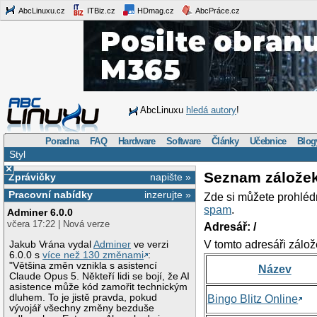
AbcLinuxu.cz
ITBiz.cz
HDmag.cz
AbcPráce.cz
AbcLinuxu
hledá autory
!
Poradna
FAQ
Hardware
Software
Články
Učebnice
Blog
Styl
×
Seznam zálože
Zprávičky
napište »
Pracovní nabídky
inzerujte »
Zde si můžete prohléd
spam
.
Adminer 6.0.0
včera 17:22 | Nová verze
Adresář: /
V tomto adresáři zálož
Jakub Vrána vydal
Adminer
ve verzi
6.0.0 s
více než 130 změnami
:
"Většina změn vznikla s asistencí
Název
Claude Opus 5. Někteří lidi se bojí, že AI
asistence může kód zamořit technickým
dluhem. To je jistě pravda, pokud
Bingo Blitz Online
vývojář všechny změny bezduše