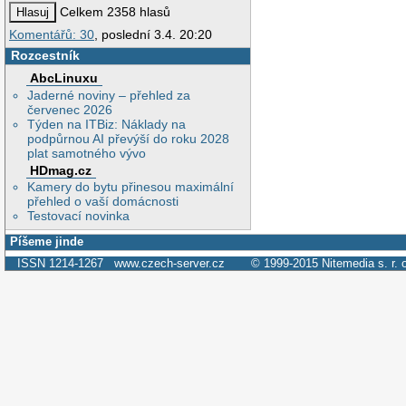
Celkem 2358 hlasů
Komentářů: 30
, poslední 3.4. 20:20
Rozcestník
AbcLinuxu
Jaderné noviny – přehled za
červenec 2026
Týden na ITBiz: Náklady na
podpůrnou AI převýší do roku 2028
plat samotného vývo
HDmag.cz
Kamery do bytu přinesou maximální
přehled o vaší domácnosti
Testovací novinka
Píšeme jinde
ISSN 1214-1267
www.czech-server.cz
© 1999-2015
Nitemedia s. r. 