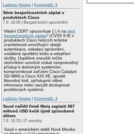
Ladislav Hagara
|
Komentářů: 8
Série bezpečnostních záplat v
produktech Cisco
7.8. 16:00 | Bezpečnostní upozornění
Vládní CERT upozorňuje (
𝕏
) na
sérii
bezpečnostních záplat
(CVSS 9.9) v
produktech Cisco řešících kritické
zranitelnosti umožňující obejití
autentizace, eskalaci oprávnění,
vzdálené spuštění kódu a odepření
služby. Úspěšné zneužití může
útočníkům umožnit získat neoprávněný
přístup k dotčeným systémům,
kompromitovat zařízení Cisco Catalyst
SD-WAN a Cisco IOS XE, spustit
libovolný kód, zpřístupnit citlivé
informace nebo narušit dostupnost
postižených systémů.
Ladislav Hagara
|
Komentářů: 4
Soud nařídil firmě Meta zaplatit 567
milionů USD kvůli újmě způsobené
dětem
7.8. 15:33 | IT novinky
Soud v americkém státě Nové Mexiko
ve čtvrtek
nařídil
internetové