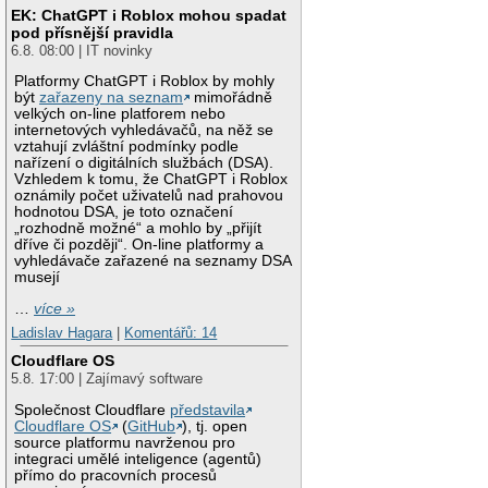
EK: ChatGPT i Roblox mohou spadat
pod přísnější pravidla
6.8. 08:00 | IT novinky
Platformy ChatGPT i Roblox by mohly
být
zařazeny na seznam
mimořádně
velkých on-line platforem nebo
internetových vyhledávačů, na něž se
vztahují zvláštní podmínky podle
nařízení o digitálních službách (DSA).
Vzhledem k tomu, že ChatGPT i Roblox
oznámily počet uživatelů nad prahovou
hodnotou DSA, je toto označení
„rozhodně možné“ a mohlo by „přijít
dříve či později“. On-line platformy a
vyhledávače zařazené na seznamy DSA
musejí
…
více »
Ladislav Hagara
|
Komentářů: 14
Cloudflare OS
5.8. 17:00 | Zajímavý software
Společnost Cloudflare
představila
Cloudflare OS
(
GitHub
), tj. open
source platformu navrženou pro
integraci umělé inteligence (agentů)
přímo do pracovních procesů