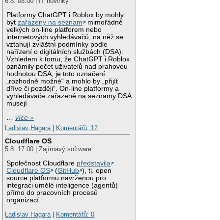
6.8. 08:00 | IT novinky
Platformy ChatGPT i Roblox by mohly
být
zařazeny na seznam
mimořádně
velkých on-line platforem nebo
internetových vyhledávačů, na něž se
vztahují zvláštní podmínky podle
nařízení o digitálních službách (DSA).
Vzhledem k tomu, že ChatGPT i Roblox
oznámily počet uživatelů nad prahovou
hodnotou DSA, je toto označení
„rozhodně možné“ a mohlo by „přijít
dříve či později“. On-line platformy a
vyhledávače zařazené na seznamy DSA
musejí
…
více »
Ladislav Hagara
|
Komentářů: 12
Cloudflare OS
5.8. 17:00 | Zajímavý software
Společnost Cloudflare
představila
Cloudflare OS
(
GitHub
), tj. open
source platformu navrženou pro
integraci umělé inteligence (agentů)
přímo do pracovních procesů
organizací.
Ladislav Hagara
|
Komentářů: 0