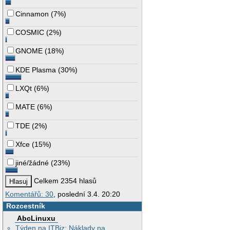
Cinnamon
(
7%
)
COSMIC
(
2%
)
GNOME
(
18%
)
KDE Plasma
(
30%
)
LXQt
(
6%
)
MATE
(
6%
)
TDE
(
2%
)
Xfce
(
15%
)
jiné/žádné
(
23%
)
Celkem 2354 hlasů
Komentářů: 30
, poslední 3.4. 20:20
Rozcestník
AbcLinuxu
Týden na ITBiz: Náklady na