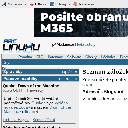
AbcLinuxu.cz
ITBiz.cz
HDmag.cz
AbcPráce.cz
AbcLinuxu
hledá autory
!
Poradna
FAQ
Hardware
Software
Články
Učebnice
Blog
Styl
×
Seznam zálože
Zprávičky
napište »
Pracovní nabídky
inzerujte »
Zde si můžete prohléd
spam
.
Quake: Dawn of the Machine
včera 04:44 | IT novinky
Adresář: /Blogspot
V tomto adresáři zálož
U příležitosti 30. výročí vydání
počítačové hry
Quake
byla
vydána
nová epizoda
s názvem
Dawn of the
Machine
(
Steam
).
Ladislav Hagara
|
Komentářů: 4
Série bezpečnostních záplat v