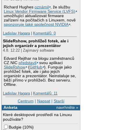
Richard Hughes
oznámil
, že službu
Linux Vendor Firmware Service (LVFS)
umožňující aktualizovat firmware
zařízení na počítačích s Linuxem, nově
sponzoruje také společnost NVIDIA
.
Ladislav Hagara
|
Komentářů: 0
SlideRshow, prohlížeč fotek, ale i
jejich organizér a prezentátor
4.8. 12:22 | Zajímavý software
Edvard Rejthar na blogu zaměstnanců
CZ.NIC
představil
svou aplikaci
SlideRshow
(
GitHub
). Funguje jako
prohlížeč fotek, ale i jako jejich
organizér a prezentátor. Neinstaluje se,
běží přímo v prohlížeči. Bez serveru.
Offline.
Ladislav Hagara
|
Komentářů: 11
Centrum
|
Napsat
|
Starší
Anketa
navrhněte »
Které desktopové prostředí na Linuxu
používáte?
Budgie
(
10%
)