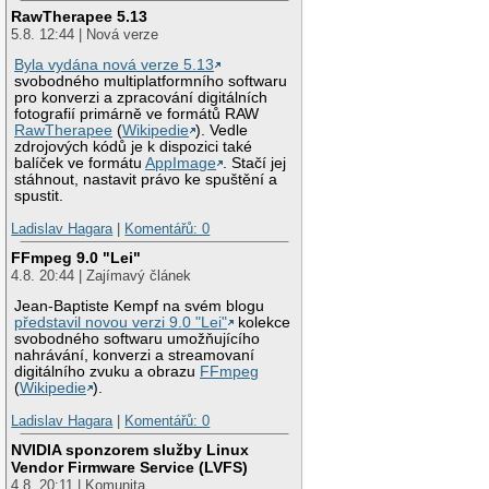
RawTherapee 5.13
5.8. 12:44 | Nová verze
Byla vydána nová verze 5.13
svobodného multiplatformního softwaru
pro konverzi a zpracování digitálních
fotografií primárně ve formátů RAW
RawTherapee
(
Wikipedie
). Vedle
zdrojových kódů je k dispozici také
balíček ve formátu
AppImage
. Stačí jej
stáhnout, nastavit právo ke spuštění a
spustit.
Ladislav Hagara
|
Komentářů: 0
FFmpeg 9.0 "Lei"
4.8. 20:44 | Zajímavý článek
Jean-Baptiste Kempf na svém blogu
představil novou verzi 9.0 "Lei"
kolekce
svobodného softwaru umožňujícího
nahrávání, konverzi a streamovaní
digitálního zvuku a obrazu
FFmpeg
(
Wikipedie
).
Ladislav Hagara
|
Komentářů: 0
NVIDIA sponzorem služby Linux
Vendor Firmware Service (LVFS)
4.8. 20:11 | Komunita