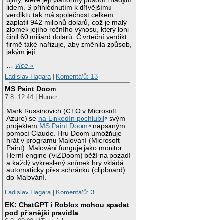
újmy, které její platformy působí mladým
lidem. S přihlédnutím k dřívějšímu
verdiktu tak má společnost celkem
zaplatit 942 milionů dolarů, což je malý
zlomek jejího ročního výnosu, který loni
činil 60 miliard dolarů. Čtvrteční verdikt
firmě také nařizuje, aby změnila způsob,
jakým její
…
více »
Ladislav Hagara
|
Komentářů: 13
MS Paint Doom
7.8. 12:44 | Humor
Mark Russinovich (CTO v Microsoft
Azure) se
na LinkedIn pochlubil
svým
projektem
MS Paint Doom
napsaným
pomocí Claude. Hru Doom umožňuje
hrát v programu Malování (Microsoft
Paint). Malování funguje jako monitor.
Herní engine (ViZDoom) běží na pozadí
a každý vykreslený snímek hry vkládá
automaticky přes schránku (clipboard)
do Malování.
Ladislav Hagara
|
Komentářů: 3
EK: ChatGPT i Roblox mohou spadat
pod přísnější pravidla