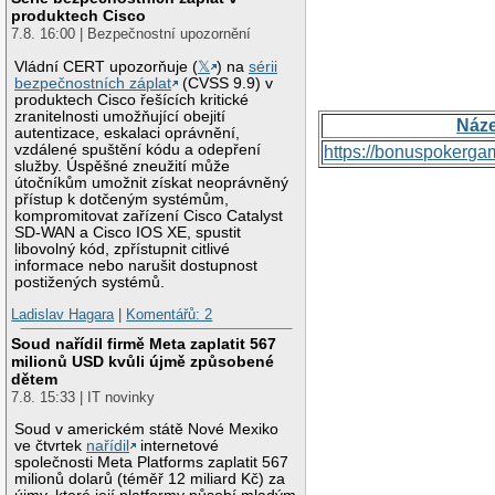
produktech Cisco
7.8. 16:00 | Bezpečnostní upozornění
Vládní CERT upozorňuje (
𝕏
) na
sérii
bezpečnostních záplat
(CVSS 9.9) v
produktech Cisco řešících kritické
zranitelnosti umožňující obejití
Náz
autentizace, eskalaci oprávnění,
vzdálené spuštění kódu a odepření
https://bonuspokerga
služby. Úspěšné zneužití může
útočníkům umožnit získat neoprávněný
přístup k dotčeným systémům,
kompromitovat zařízení Cisco Catalyst
SD-WAN a Cisco IOS XE, spustit
libovolný kód, zpřístupnit citlivé
informace nebo narušit dostupnost
postižených systémů.
Ladislav Hagara
|
Komentářů: 2
Soud nařídil firmě Meta zaplatit 567
milionů USD kvůli újmě způsobené
dětem
7.8. 15:33 | IT novinky
Soud v americkém státě Nové Mexiko
ve čtvrtek
nařídil
internetové
společnosti Meta Platforms zaplatit 567
milionů dolarů (téměř 12 miliard Kč) za