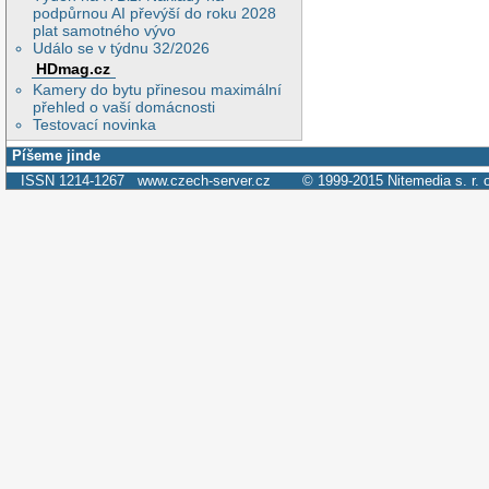
podpůrnou AI převýší do roku 2028
plat samotného vývo
Událo se v týdnu 32/2026
HDmag.cz
Kamery do bytu přinesou maximální
přehled o vaší domácnosti
Testovací novinka
Píšeme jinde
ISSN 1214-1267
www.czech-server.cz
© 1999-2015
Nitemedia s. r. 