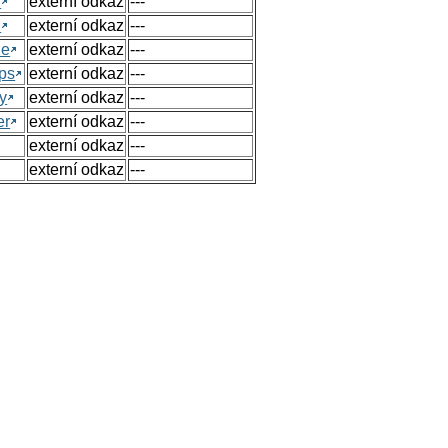
h
externí odkaz
---
h
externí odkaz
---
ue
externí odkaz
---
ps
externí odkaz
---
y
externí odkaz
---
er
externí odkaz
---
externí odkaz
---
externí odkaz
---