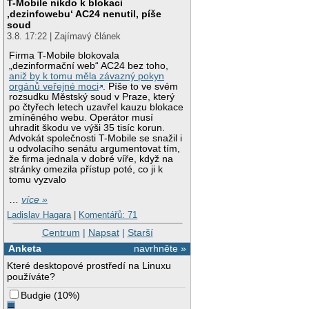
T-Mobile nikdo k blokaci
‚dezinfowebu‘ AC24 nenutil, píše
soud
3.8. 17:22 | Zajímavý článek
Firma T-Mobile blokovala
„dezinformační web“ AC24 bez toho,
aniž by k tomu měla závazný pokyn
orgánů veřejné moci
. Píše to ve svém
rozsudku Městský soud v Praze, který
po čtyřech letech uzavřel kauzu blokace
zmíněného webu. Operátor musí
uhradit škodu ve výši 35 tisíc korun.
Advokát společnosti T-Mobile se snažil i
u odvolacího senátu argumentovat tím,
že firma jednala v dobré víře, když na
stránky omezila přístup poté, co ji k
tomu vyzvalo
…
více »
Ladislav Hagara
|
Komentářů: 71
Centrum
|
Napsat
|
Starší
Anketa
navrhněte »
Které desktopové prostředí na Linuxu
používáte?
Budgie
(
10%
)