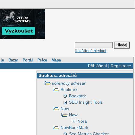
Rozšířené hledání
 je
Bazar
Portál
Práce
Mapa
Přihlášení
|
Registrace
Struktura adresářů
kořenový adresář
Bookmrk
Bookmrk
SEO Insight Tools
New
New
Nora
NewBookMark
Seo Metrics Checker