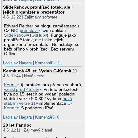
SlideRshow, prohlížeč fotek, ale i
jejich organizér a prezentátor
4.8. 12:22 | Zajímavý software
Edvard Rejthar na blogu zaměstnanců
CZ.NIC
představil
svou aplikaci
SlideRshow
(
GitHub
). Funguje jako
prohlížeč fotek, ale i jako jejich
organizér a prezentátor. Neinstaluje se,
běží přímo v prohlížeči. Bez serveru.
Offline.
Ladislav Hagara
|
Komentářů: 11
Kermit má 45 let. Vydán C-Kermit 11
4.8. 11:44 | Nová verze
Kermit
, tj. protokol pro přenos souborů,
vznikl před 45 lety
. Při této příležitosti
byla po 15 letech od vydání poslední
stabilní verze 9.0.302 vydána
nová
stabilní verze 11
implementace
C-
Kermit
. S podporou IPv6.
Ladislav Hagara
|
Komentářů: 0
20 let Pandoc
4.8. 11:11 | Zajímavý článek