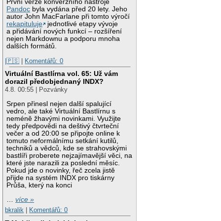
První verze konverzního nástroje
Pandoc
byla vydána před 20 lety. Jeho
autor John MacFarlane při tomto výročí
rekapituluje
jednotlivé etapy vývoje
a přidávání nových funkcí – rozšíření
nejen Markdownu a podporu mnoha
dalších formátů.
|🇵🇸
|
Komentářů: 0
Virtuální Bastlírna vol. 65: Už vám
dorazil předobjednaný INDX?
4.8. 00:55 | Pozvánky
Srpen přinesl nejen další spalující
vedro, ale také Virtuální Bastlírnu s
neméně žhavými novinkami. Využijte
tedy předpovědi na deštivý čtvrteční
večer a od 20:00 se připojte online k
tomuto neformálnímu setkání kutilů,
techniků a vědců, kde se strahovskými
bastlíři proberete nejzajímavější věci, na
které jste narazili za poslední měsíc.
Pokud jde o novinky, řeč zcela jistě
přijde na systém INDX pro tiskárny
Průša, který na konci
…
více »
bkralik
|
Komentářů: 0