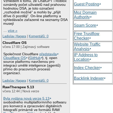
Vzhledem k tomu, že ChatGPT i Roblox
Guest Posting
oznámily počet uživatelů nad prahovou
hodnotou DSA, je toto označení
„rozhodně možné“ a mohlo by „přijít
Moz Domain
dříve či později“. On-line platformy a
Authority
vyhledávače zařazené na seznamy DSA
musejí
Spam Score
…
více »
Free Trustflow
Ladislav Hagara
|
Komentářů: 0
Checker
Cloudflare OS
Website Traffic
včera 17:00 | Zajímavý software
Analysis
Společnost Cloudflare
představila
IP Address to
Cloudflare OS
(
GitHub
), tj. open
Location
source platformu navrženou pro
integraci umělé inteligence (agentů)
Index Checker
přímo do pracovních procesů
organizací.
Backlink Indexer
Ladislav Hagara
|
Komentářů: 0
RawTherapee 5.13
včera 12:44 | Nová verze
Byla vydána nová verze 5.13
svobodného multiplatformního softwaru
pro konverzi a zpracování digitálních
fotografií primárně ve formátů RAW