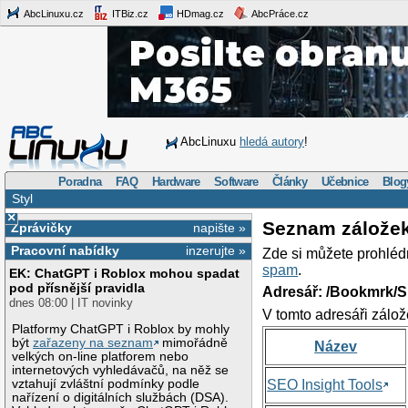
AbcLinuxu.cz
ITBiz.cz
HDmag.cz
AbcPráce.cz
AbcLinuxu
hledá autory
!
Poradna
FAQ
Hardware
Software
Články
Učebnice
Blog
Styl
×
Seznam zálože
Zprávičky
napište »
Pracovní nabídky
inzerujte »
Zde si můžete prohléd
spam
.
EK: ChatGPT i Roblox mohou spadat
pod přísnější pravidla
Adresář: /Bookmrk/S
dnes 08:00 | IT novinky
V tomto adresáři zálož
Platformy ChatGPT i Roblox by mohly
být
zařazeny na seznam
mimořádně
Název
velkých on-line platforem nebo
internetových vyhledávačů, na něž se
vztahují zvláštní podmínky podle
SEO Insight Tools
nařízení o digitálních službách (DSA).