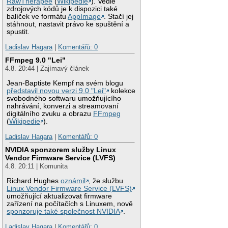
RawTherapee
(
Wikipedie
). Vedle
zdrojových kódů je k dispozici také
balíček ve formátu
AppImage
. Stačí jej
stáhnout, nastavit právo ke spuštění a
spustit.
Ladislav Hagara
|
Komentářů: 0
FFmpeg 9.0 "Lei"
4.8. 20:44 | Zajímavý článek
Jean-Baptiste Kempf na svém blogu
představil novou verzi 9.0 "Lei"
kolekce
svobodného softwaru umožňujícího
nahrávání, konverzi a streamovaní
digitálního zvuku a obrazu
FFmpeg
(
Wikipedie
).
Ladislav Hagara
|
Komentářů: 0
NVIDIA sponzorem služby Linux
Vendor Firmware Service (LVFS)
4.8. 20:11 | Komunita
Richard Hughes
oznámil
, že službu
Linux Vendor Firmware Service (LVFS)
umožňující aktualizovat firmware
zařízení na počítačích s Linuxem, nově
sponzoruje také společnost NVIDIA
.
Ladislav Hagara
|
Komentářů: 0