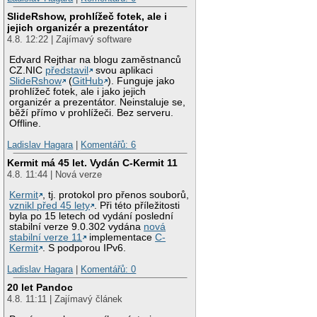
SlideRshow, prohlížeč fotek, ale i
jejich organizér a prezentátor
4.8. 12:22 | Zajímavý software
Edvard Rejthar na blogu zaměstnanců
CZ.NIC
představil
svou aplikaci
SlideRshow
(
GitHub
). Funguje jako
prohlížeč fotek, ale i jako jejich
organizér a prezentátor. Neinstaluje se,
běží přímo v prohlížeči. Bez serveru.
Offline.
Ladislav Hagara
|
Komentářů: 6
Kermit má 45 let. Vydán C-Kermit 11
4.8. 11:44 | Nová verze
Kermit
, tj. protokol pro přenos souborů,
vznikl před 45 lety
. Při této příležitosti
byla po 15 letech od vydání poslední
stabilní verze 9.0.302 vydána
nová
stabilní verze 11
implementace
C-
Kermit
. S podporou IPv6.
Ladislav Hagara
|
Komentářů: 0
20 let Pandoc
4.8. 11:11 | Zajímavý článek