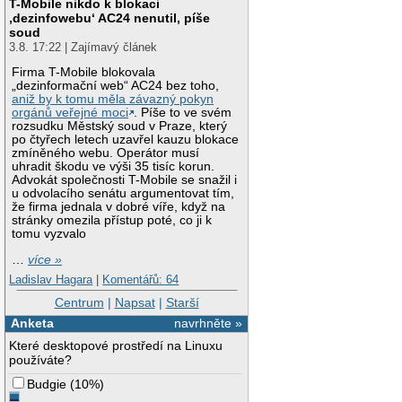
T-Mobile nikdo k blokaci
‚dezinfowebu‘ AC24 nenutil, píše
soud
3.8. 17:22 | Zajímavý článek
Firma T-Mobile blokovala
„dezinformační web“ AC24 bez toho,
aniž by k tomu měla závazný pokyn
orgánů veřejné moci
. Píše to ve svém
rozsudku Městský soud v Praze, který
po čtyřech letech uzavřel kauzu blokace
zmíněného webu. Operátor musí
uhradit škodu ve výši 35 tisíc korun.
Advokát společnosti T-Mobile se snažil i
u odvolacího senátu argumentovat tím,
že firma jednala v dobré víře, když na
stránky omezila přístup poté, co ji k
tomu vyzvalo
…
více »
Ladislav Hagara
|
Komentářů: 64
Centrum
|
Napsat
|
Starší
Anketa
navrhněte »
Které desktopové prostředí na Linuxu
používáte?
Budgie
(
10%
)