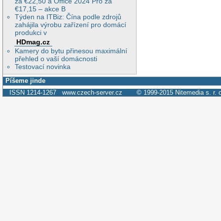
za €22,50 a Office 2024 Pro za
€17,15 – akce B
Týden na ITBiz: Čína podle zdrojů
zahájila výrobu zařízení pro domácí
produkci v
HDmag.cz
Kamery do bytu přinesou maximální
přehled o vaší domácnosti
Testovací novinka
Píšeme jinde
ISSN 1214-1267
www.czech-server.cz
© 1999-2015
Nitemedia s. r. 