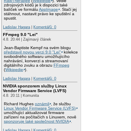
RawTherapee
(
Wikipedie
). Vedle
zdrojových kódů je k dispozici také
balíček ve formátu
AppImage
. Stačí jej
stáhnout, nastavit právo ke spuštění a
spustit.
Ladislav Hagara
|
Komentářů: 0
FFmpeg 9.0 "Lei"
4.8. 20:44 | Zajímavý článek
Jean-Baptiste Kempf na svém blogu
představil novou verzi 9.0 "Lei"
kolekce
svobodného softwaru umožňujícího
nahrávání, konverzi a streamovaní
digitálního zvuku a obrazu
FFmpeg
(
Wikipedie
).
Ladislav Hagara
|
Komentářů: 0
NVIDIA sponzorem služby Linux
Vendor Firmware Service (LVFS)
4.8. 20:11 | Komunita
Richard Hughes
oznámil
, že službu
Linux Vendor Firmware Service (LVFS)
umožňující aktualizovat firmware
zařízení na počítačích s Linuxem, nově
sponzoruje také společnost NVIDIA
.
Ladislav Hagara
|
Komentářů: 0