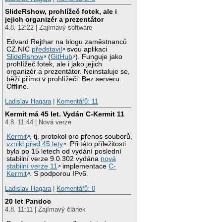
SlideRshow, prohlížeč fotek, ale i
jejich organizér a prezentátor
4.8. 12:22 | Zajímavý software
Edvard Rejthar na blogu zaměstnanců
CZ.NIC
představil
svou aplikaci
SlideRshow
(
GitHub
). Funguje jako
prohlížeč fotek, ale i jako jejich
organizér a prezentátor. Neinstaluje se,
běží přímo v prohlížeči. Bez serveru.
Offline.
Ladislav Hagara
|
Komentářů: 11
Kermit má 45 let. Vydán C-Kermit 11
4.8. 11:44 | Nová verze
Kermit
, tj. protokol pro přenos souborů,
vznikl před 45 lety
. Při této příležitosti
byla po 15 letech od vydání poslední
stabilní verze 9.0.302 vydána
nová
stabilní verze 11
implementace
C-
Kermit
. S podporou IPv6.
Ladislav Hagara
|
Komentářů: 0
20 let Pandoc
4.8. 11:11 | Zajímavý článek