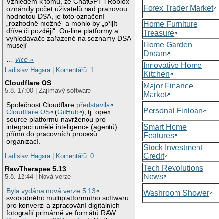
Vzhledem k tomu, že ChatGPT i Roblox
Forex Trader Market
oznámily počet uživatelů nad prahovou
hodnotou DSA, je toto označení
„rozhodně možné“ a mohlo by „přijít
Home Furniture
dříve či později“. On-line platformy a
Treasure
vyhledávače zařazené na seznamy DSA
Home Garden
musejí
Dream
…
více »
Innovative Home
Ladislav Hagara
|
Komentářů: 1
Kitchen
Cloudflare OS
Major Finance
5.8. 17:00 | Zajímavý software
Market
Společnost Cloudflare
představila
Personal Finloan
Cloudflare OS
(
GitHub
), tj. open
source platformu navrženou pro
Smart Home
integraci umělé inteligence (agentů)
přímo do pracovních procesů
Features
organizací.
Stock Investment
Credit
Ladislav Hagara
|
Komentářů: 0
Tech Revolutions
RawTherapee 5.13
News
5.8. 12:44 | Nová verze
Byla vydána nová verze 5.13
Washroom Shower
svobodného multiplatformního softwaru
pro konverzi a zpracování digitálních
fotografií primárně ve formátů RAW