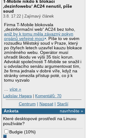
T-Mobile nikdo k blokaci
‚dezinfowebu‘ AC24 nenutil, píše
soud
3.8. 17:22 | Zajímavý článek
Firma T-Mobile blokovala
„dezinformační web“ AC24 bez toho,
aniž by k tomu měla závazný pokyn
orgánů veřejné moci
. Píše to ve svém
rozsudku Městský soud v Praze, který
po čtyřech letech uzavřel kauzu blokace
zmíněného webu. Operátor musí
uhradit škodu ve výši 35 tisíc korun.
Advokát společnosti T-Mobile se snažil i
u odvolacího senátu argumentovat tím,
že firma jednala v dobré víře, když na
stránky omezila přístup poté, co ji k
tomu vyzvalo
…
více »
Ladislav Hagara
|
Komentářů: 70
Centrum
|
Napsat
|
Starší
Anketa
navrhněte »
Které desktopové prostředí na Linuxu
používáte?
Budgie
(
10%
)