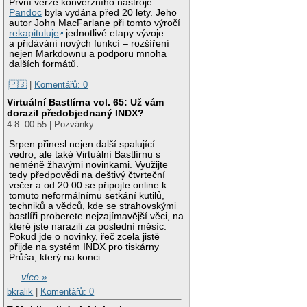
První verze konverzního nástroje
Pandoc
byla vydána před 20 lety. Jeho
autor John MacFarlane při tomto výročí
rekapituluje
jednotlivé etapy vývoje
a přidávání nových funkcí – rozšíření
nejen Markdownu a podporu mnoha
dalších formátů.
|🇵🇸
|
Komentářů: 0
Virtuální Bastlírna vol. 65: Už vám
dorazil předobjednaný INDX?
4.8. 00:55 | Pozvánky
Srpen přinesl nejen další spalující
vedro, ale také Virtuální Bastlírnu s
neméně žhavými novinkami. Využijte
tedy předpovědi na deštivý čtvrteční
večer a od 20:00 se připojte online k
tomuto neformálnímu setkání kutilů,
techniků a vědců, kde se strahovskými
bastlíři proberete nejzajímavější věci, na
které jste narazili za poslední měsíc.
Pokud jde o novinky, řeč zcela jistě
přijde na systém INDX pro tiskárny
Průša, který na konci
…
více »
bkralik
|
Komentářů: 0