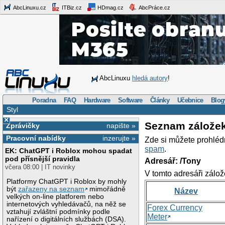
AbcLinuxu.cz
ITBiz.cz
HDmag.cz
AbcPráce.cz
AbcLinuxu
hledá autory
!
Poradna
FAQ
Hardware
Software
Články
Učebnice
Blog
Styl
×
Seznam zálože
Zprávičky
napište »
Pracovní nabídky
inzerujte »
Zde si můžete prohléd
spam
.
EK: ChatGPT i Roblox mohou spadat
pod přísnější pravidla
Adresář: /Tony
včera 08:00 | IT novinky
V tomto adresáři zálož
Platformy ChatGPT i Roblox by mohly
být
zařazeny na seznam
mimořádně
Název
velkých on-line platforem nebo
internetových vyhledávačů, na něž se
Forex Currency
vztahují zvláštní podmínky podle
Meter
nařízení o digitálních službách (DSA).