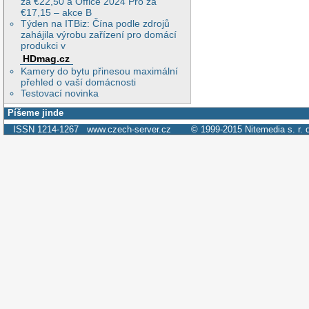
za €22,50 a Office 2024 Pro za
€17,15 – akce B
Týden na ITBiz: Čína podle zdrojů
zahájila výrobu zařízení pro domácí
produkci v
HDmag.cz
Kamery do bytu přinesou maximální
přehled o vaší domácnosti
Testovací novinka
Píšeme jinde
ISSN 1214-1267
www.czech-server.cz
© 1999-2015
Nitemedia s. r. 