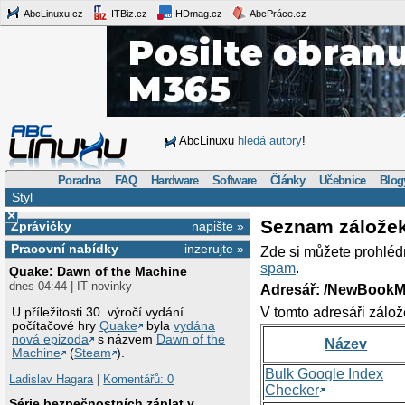
AbcLinuxu.cz
ITBiz.cz
HDmag.cz
AbcPráce.cz
AbcLinuxu
hledá autory
!
Poradna
FAQ
Hardware
Software
Články
Učebnice
Blog
Styl
×
Seznam zálože
Zprávičky
napište »
Pracovní nabídky
inzerujte »
Zde si můžete prohléd
spam
.
Quake: Dawn of the Machine
dnes 04:44 | IT novinky
Adresář: /NewBookM
V tomto adresáři zálož
U příležitosti 30. výročí vydání
počítačové hry
Quake
byla
vydána
nová epizoda
s názvem
Dawn of the
Název
Machine
(
Steam
).
Bulk Google Index
Ladislav Hagara
|
Komentářů: 0
Checker
Série bezpečnostních záplat v