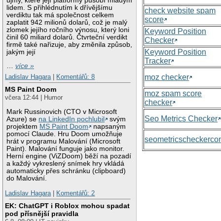
újmy, které její platformy působí mladým
lidem. S přihlédnutím k dřívějšímu
check website spam
verdiktu tak má společnost celkem
score
zaplatit 942 milionů dolarů, což je malý
zlomek jejího ročního výnosu, který loni
Keyword Position
činil 60 miliard dolarů. Čtvrteční verdikt
Checker
firmě také nařizuje, aby změnila způsob,
Keyword Position
jakým její
Tracker
…
více »
moz checker
Ladislav Hagara
|
Komentářů: 8
MS Paint Doom
moz spam score
včera 12:44 | Humor
checker
Mark Russinovich (CTO v Microsoft
Seo Metrics Checker
Azure) se
na LinkedIn pochlubil
svým
projektem
MS Paint Doom
napsaným
pomocí Claude. Hru Doom umožňuje
seometricscheckerc
hrát v programu Malování (Microsoft
Paint). Malování funguje jako monitor.
Herní engine (ViZDoom) běží na pozadí
a každý vykreslený snímek hry vkládá
automaticky přes schránku (clipboard)
do Malování.
Ladislav Hagara
|
Komentářů: 2
EK: ChatGPT i Roblox mohou spadat
pod přísnější pravidla