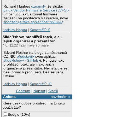
Richard Hughes
oznámil
, že službu
Linux Vendor Firmware Service (LVFS)
umožňující aktualizovat firmware
zařízení na počítačích s Linuxem, nově
sponzoruje také společnost NVIDIA
.
Ladislav Hagara
|
Komentářů: 0
SlideRshow, prohlížeč fotek, ale i
jejich organizér a prezentátor
4.8. 12:22 | Zajímavý software
Edvard Rejthar na blogu zaměstnanců
CZ.NIC
představil
svou aplikaci
SlideRshow
(
GitHub
). Funguje jako
prohlížeč fotek, ale i jako jejich
organizér a prezentátor. Neinstaluje se,
běží přímo v prohlížeči. Bez serveru.
Offline.
Ladislav Hagara
|
Komentářů: 11
Centrum
|
Napsat
|
Starší
Anketa
navrhněte »
Které desktopové prostředí na Linuxu
používáte?
Budgie
(
10%
)