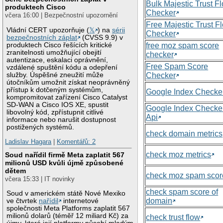
Bulk Majestic Trust F
produktech Cisco
Checker
včera 16:00 | Bezpečnostní upozornění
Free Majestic Trust F
Vládní CERT upozorňuje (
𝕏
) na
sérii
Checker
bezpečnostních záplat
(CVSS 9.9) v
produktech Cisco řešících kritické
free moz spam score
zranitelnosti umožňující obejití
checker
autentizace, eskalaci oprávnění,
Free Spam Score
vzdálené spuštění kódu a odepření
služby. Úspěšné zneužití může
Checker
útočníkům umožnit získat neoprávněný
přístup k dotčeným systémům,
Google Index Checke
kompromitovat zařízení Cisco Catalyst
SD-WAN a Cisco IOS XE, spustit
Google Index Checke
libovolný kód, zpřístupnit citlivé
Api
informace nebo narušit dostupnost
postižených systémů.
check domain metrics
Ladislav Hagara
|
Komentářů: 2
check moz metrics
Soud nařídil firmě Meta zaplatit 567
milionů USD kvůli újmě způsobené
dětem
check moz spam scor
včera 15:33 | IT novinky
check spam score of
Soud v americkém státě Nové Mexiko
domain
ve čtvrtek
nařídil
internetové
společnosti Meta Platforms zaplatit 567
milionů dolarů (téměř 12 miliard Kč) za
check trust flow