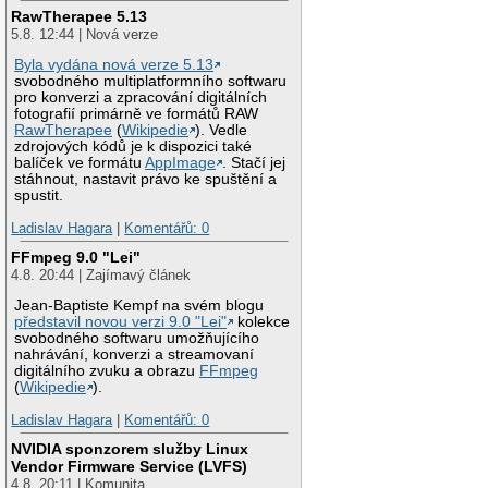
RawTherapee 5.13
5.8. 12:44 | Nová verze
Byla vydána nová verze 5.13
svobodného multiplatformního softwaru
pro konverzi a zpracování digitálních
fotografií primárně ve formátů RAW
RawTherapee
(
Wikipedie
). Vedle
zdrojových kódů je k dispozici také
balíček ve formátu
AppImage
. Stačí jej
stáhnout, nastavit právo ke spuštění a
spustit.
Ladislav Hagara
|
Komentářů: 0
FFmpeg 9.0 "Lei"
4.8. 20:44 | Zajímavý článek
Jean-Baptiste Kempf na svém blogu
představil novou verzi 9.0 "Lei"
kolekce
svobodného softwaru umožňujícího
nahrávání, konverzi a streamovaní
digitálního zvuku a obrazu
FFmpeg
(
Wikipedie
).
Ladislav Hagara
|
Komentářů: 0
NVIDIA sponzorem služby Linux
Vendor Firmware Service (LVFS)
4.8. 20:11 | Komunita