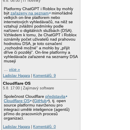
6.8. 08:00 | IT novinky
Platformy ChatGPT i Roblox by mohly
být
zařazeny na seznam
mimořádně
velkých on-line platforem nebo
internetových vyhledávačů, na něž se
vztahují zvláštní podmínky podle
nařízení o digitálních službách (DSA).
Vzhledem k tomu, že ChatGPT i Roblox
oznámily počet uživatelů nad prahovou
hodnotou DSA, je toto označení
„rozhodně možné“ a mohlo by „přijít
dříve či později“. On-line platformy a
vyhledávače zařazené na seznamy DSA
musejí
…
více »
Ladislav Hagara
|
Komentářů: 9
Cloudflare OS
5.8. 17:00 | Zajímavý software
Společnost Cloudflare
představila
Cloudflare OS
(
GitHub
), tj. open
source platformu navrženou pro
integraci umělé inteligence (agentů)
přímo do pracovních procesů
organizací.
Ladislav Hagara
|
Komentářů: 0