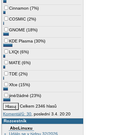
Cinnamon
(
7%
)
COSMIC
(
2%
)
GNOME
(
18%
)
KDE Plasma
(
30%
)
LXQt
(
6%
)
MATE
(
6%
)
TDE
(
2%
)
Xfce
(
15%
)
jiné/žádné
(
23%
)
Celkem 2346 hlasů
Komentářů: 30
, poslední 3.4. 20:20
Rozcestník
AbcLinuxu
Událo se v týdnu 32/2026