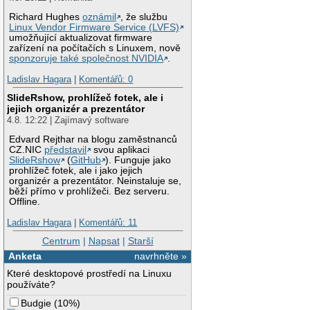
Richard Hughes
oznámil
, že službu
Linux Vendor Firmware Service (LVFS)
umožňující aktualizovat firmware
zařízení na počítačích s Linuxem, nově
sponzoruje také společnost NVIDIA
.
Ladislav Hagara
|
Komentářů: 0
SlideRshow, prohlížeč fotek, ale i
jejich organizér a prezentátor
4.8. 12:22 | Zajímavý software
Edvard Rejthar na blogu zaměstnanců
CZ.NIC
představil
svou aplikaci
SlideRshow
(
GitHub
). Funguje jako
prohlížeč fotek, ale i jako jejich
organizér a prezentátor. Neinstaluje se,
běží přímo v prohlížeči. Bez serveru.
Offline.
Ladislav Hagara
|
Komentářů: 11
Centrum
|
Napsat
|
Starší
Anketa
navrhněte »
Které desktopové prostředí na Linuxu
používáte?
Budgie
(
10%
)