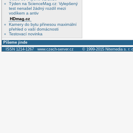
Týden na ScienceMag.cz: Vylepšený
test nenašel žádný rozdíl mezi
vodíkem a antiv
HDmag.cz
Kamery do bytu přinesou maximální
přehled o vaší domácnosti
Testovací novinka
Píšeme jinde
ISSN 1214-1267
www.czech-server.cz
© 1999-2015
Nitemedia s. r. 