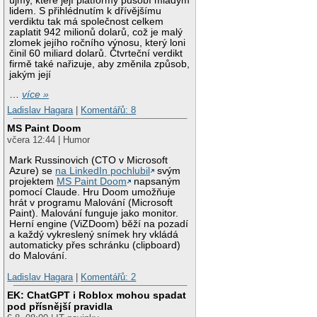
újmy, které její platformy působí mladým
lidem. S přihlédnutím k dřívějšímu
verdiktu tak má společnost celkem
zaplatit 942 milionů dolarů, což je malý
zlomek jejího ročního výnosu, který loni
činil 60 miliard dolarů. Čtvrteční verdikt
firmě také nařizuje, aby změnila způsob,
jakým její
…
více »
Ladislav Hagara
|
Komentářů: 8
MS Paint Doom
včera 12:44 | Humor
Mark Russinovich (CTO v Microsoft
Azure) se
na LinkedIn pochlubil
svým
projektem
MS Paint Doom
napsaným
pomocí Claude. Hru Doom umožňuje
hrát v programu Malování (Microsoft
Paint). Malování funguje jako monitor.
Herní engine (ViZDoom) běží na pozadí
a každý vykreslený snímek hry vkládá
automaticky přes schránku (clipboard)
do Malování.
Ladislav Hagara
|
Komentářů: 2
EK: ChatGPT i Roblox mohou spadat
pod přísnější pravidla