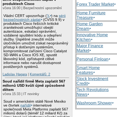
produktech Cisco
Forex Trader Market
včera 16:00 | Bezpečnostní upozornění
Home Furniture
Vládní CERT upozorňuje (
𝕏
) na
sérii
Treasure
bezpečnostních záplat
(CVSS 9.9) v
produktech Cisco řešících kritické
Home Garden
zranitelnosti umožňující obejití
Dream
autentizace, eskalaci oprávnění,
Innovative Home
vzdálené spuštění kódu a odepření
služby. Úspěšné zneužití může
Kitchen
útočníkům umožnit získat neoprávněný
Major Finance
přístup k dotčeným systémům,
Market
kompromitovat zařízení Cisco Catalyst
SD-WAN a Cisco IOS XE, spustit
libovolný kód, zpřístupnit citlivé
Personal Finloan
informace nebo narušit dostupnost
postižených systémů.
Smart Home
Features
Ladislav Hagara
|
Komentářů: 2
Stock Investment
Soud nařídil firmě Meta zaplatit 567
Credit
milionů USD kvůli újmě způsobené
Tech Revolutions
dětem
včera 15:33 | IT novinky
News
Soud v americkém státě Nové Mexiko
Washroom Shower
ve čtvrtek
nařídil
internetové
společnosti Meta Platforms zaplatit 567
milionů dolarů (téměř 12 miliard Kč) za