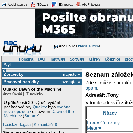
AbcLinuxu.cz
ITBiz.cz
HDmag.cz
AbcPráce.cz
AbcLinuxu
hledá autory
!
Poradna
FAQ
Hardware
Software
Články
Učebnice
Blog
Styl
×
Seznam zálože
Zprávičky
napište »
Pracovní nabídky
inzerujte »
Zde si můžete prohléd
spam
.
Quake: Dawn of the Machine
dnes 04:44 | IT novinky
Adresář: /Tony
V tomto adresáři zálož
U příležitosti 30. výročí vydání
počítačové hry
Quake
byla
vydána
nová epizoda
s názvem
Dawn of the
Název
Machine
(
Steam
).
Forex Currency
Ladislav Hagara
|
Komentářů: 0
Meter
Série bezpečnostních záplat v