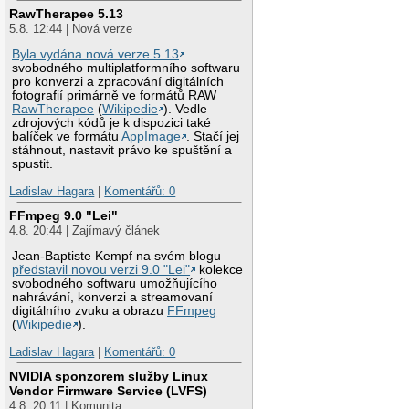
RawTherapee 5.13
5.8. 12:44 | Nová verze
Byla vydána nová verze 5.13
svobodného multiplatformního softwaru
pro konverzi a zpracování digitálních
fotografií primárně ve formátů RAW
RawTherapee
(
Wikipedie
). Vedle
zdrojových kódů je k dispozici také
balíček ve formátu
AppImage
. Stačí jej
stáhnout, nastavit právo ke spuštění a
spustit.
Ladislav Hagara
|
Komentářů: 0
FFmpeg 9.0 "Lei"
4.8. 20:44 | Zajímavý článek
Jean-Baptiste Kempf na svém blogu
představil novou verzi 9.0 "Lei"
kolekce
svobodného softwaru umožňujícího
nahrávání, konverzi a streamovaní
digitálního zvuku a obrazu
FFmpeg
(
Wikipedie
).
Ladislav Hagara
|
Komentářů: 0
NVIDIA sponzorem služby Linux
Vendor Firmware Service (LVFS)
4.8. 20:11 | Komunita