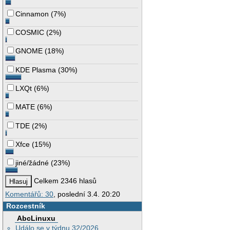
Cinnamon
(
7%
)
COSMIC
(
2%
)
GNOME
(
18%
)
KDE Plasma
(
30%
)
LXQt
(
6%
)
MATE
(
6%
)
TDE
(
2%
)
Xfce
(
15%
)
jiné/žádné
(
23%
)
Celkem 2346 hlasů
Komentářů: 30
, poslední 3.4. 20:20
Rozcestník
AbcLinuxu
Událo se v týdnu 32/2026