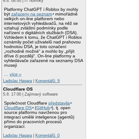
6.8. 08:00 | IT novinky
Platformy ChatGPT i Roblox by mohly
být
zařazeny na seznam
mimořádně
velkých on-line platforem nebo
internetových vyhledávačů, na něž se
vztahují zvláštní podmínky podle
nařízení o digitálních službách (DSA).
Vzhledem k tomu, že ChatGPT i Roblox
oznámily počet uživatelů nad prahovou
hodnotou DSA, je toto označení
„rozhodně možné“ a mohlo by „přijít
dříve či později“. On-line platformy a
vyhledávače zařazené na seznamy DSA
musejí
…
více »
Ladislav Hagara
|
Komentářů: 9
Cloudflare OS
5.8. 17:00 | Zajímavý software
Společnost Cloudflare
představila
Cloudflare OS
(
GitHub
), tj. open
source platformu navrženou pro
integraci umělé inteligence (agentů)
přímo do pracovních procesů
organizací.
Ladislav Hagara
|
Komentářů: 0