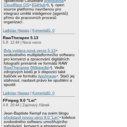
Společnost Cloudflare
představila
Cloudflare OS
(
GitHub
), tj. open
source platformu navrženou pro
integraci umělé inteligence (agentů)
přímo do pracovních procesů
organizací.
Ladislav Hagara
|
Komentářů: 0
RawTherapee 5.13
5.8. 12:44 | Nová verze
Byla vydána nová verze 5.13
svobodného multiplatformního softwaru
pro konverzi a zpracování digitálních
fotografií primárně ve formátů RAW
RawTherapee
(
Wikipedie
). Vedle
zdrojových kódů je k dispozici také
balíček ve formátu
AppImage
. Stačí jej
stáhnout, nastavit právo ke spuštění a
spustit.
Ladislav Hagara
|
Komentářů: 0
FFmpeg 9.0 "Lei"
4.8. 20:44 | Zajímavý článek
Jean-Baptiste Kempf na svém blogu
představil novou verzi 9.0 "Lei"
kolekce
svobodného softwaru umožňujícího
nahrávání, konverzi a streamovaní