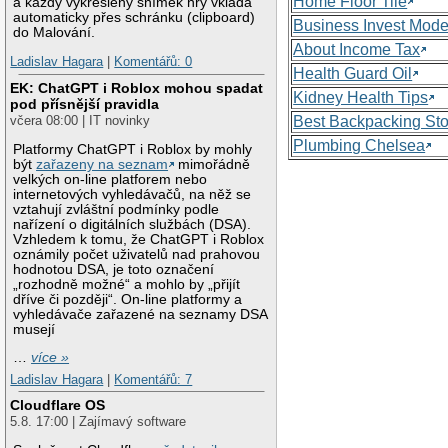
Home Floor Tile
a každý vykreslený snímek hry vkládá
automaticky přes schránku (clipboard)
Business Invest Mode
do Malování.
About Income Tax
Ladislav Hagara
|
Komentářů: 0
Health Guard Oil
EK: ChatGPT i Roblox mohou spadat
Kidney Health Tips
pod přísnější pravidla
Best Backpacking St
včera 08:00 | IT novinky
Plumbing Chelsea
Platformy ChatGPT i Roblox by mohly
být
zařazeny na seznam
mimořádně
velkých on-line platforem nebo
internetových vyhledávačů, na něž se
vztahují zvláštní podmínky podle
nařízení o digitálních službách (DSA).
Vzhledem k tomu, že ChatGPT i Roblox
oznámily počet uživatelů nad prahovou
hodnotou DSA, je toto označení
„rozhodně možné“ a mohlo by „přijít
dříve či později“. On-line platformy a
vyhledávače zařazené na seznamy DSA
musejí
…
více »
Ladislav Hagara
|
Komentářů: 7
Cloudflare OS
5.8. 17:00 | Zajímavý software