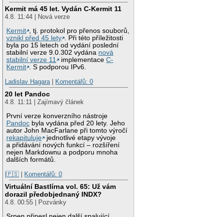
Kermit má 45 let. Vydán C-Kermit 11
4.8. 11:44 | Nová verze
Kermit
, tj. protokol pro přenos souborů,
vznikl před 45 lety
. Při této příležitosti
byla po 15 letech od vydání poslední
stabilní verze 9.0.302 vydána
nová
stabilní verze 11
implementace
C-
Kermit
. S podporou IPv6.
Ladislav Hagara
|
Komentářů: 0
20 let Pandoc
4.8. 11:11 | Zajímavý článek
První verze konverzního nástroje
Pandoc
byla vydána před 20 lety. Jeho
autor John MacFarlane při tomto výročí
rekapituluje
jednotlivé etapy vývoje
a přidávání nových funkcí – rozšíření
nejen Markdownu a podporu mnoha
dalších formátů.
|🇵🇸
|
Komentářů: 0
Virtuální Bastlírna vol. 65: Už vám
dorazil předobjednaný INDX?
4.8. 00:55 | Pozvánky
Srpen přinesl nejen další spalující