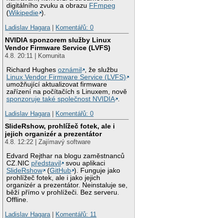
digitálního zvuku a obrazu
FFmpeg
(
Wikipedie
).
Ladislav Hagara
|
Komentářů: 0
NVIDIA sponzorem služby Linux
Vendor Firmware Service (LVFS)
4.8. 20:11 | Komunita
Richard Hughes
oznámil
, že službu
Linux Vendor Firmware Service (LVFS)
umožňující aktualizovat firmware
zařízení na počítačích s Linuxem, nově
sponzoruje také společnost NVIDIA
.
Ladislav Hagara
|
Komentářů: 0
SlideRshow, prohlížeč fotek, ale i
jejich organizér a prezentátor
4.8. 12:22 | Zajímavý software
Edvard Rejthar na blogu zaměstnanců
CZ.NIC
představil
svou aplikaci
SlideRshow
(
GitHub
). Funguje jako
prohlížeč fotek, ale i jako jejich
organizér a prezentátor. Neinstaluje se,
běží přímo v prohlížeči. Bez serveru.
Offline.
Ladislav Hagara
|
Komentářů: 11