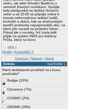
vedro, ale také Virtuální Bastlírnu s
neméně žhavými novinkami. Využijte
tedy předpovědi na deštivý čtvrteční
večer a od 20:00 se připojte online k
tomuto neformálnímu setkání kutilů,
techniků a vědců, kde se strahovskými
bastlíři proberete nejzajímavější věci, na
které jste narazili za poslední měsíc.
Pokud jde o novinky, řeč zcela jistě
přijde na systém INDX pro tiskárny
Průša, který na konci
…
více »
bkralik
|
Komentářů: 0
Centrum
|
Napsat
|
Starší
Anketa
navrhněte »
Které desktopové prostředí na Linuxu
používáte?
Budgie
(
10%
)
Cinnamon
(
7%
)
COSMIC
(
2%
)
GNOME
(
18%
)