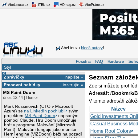
AbcLinuxu.cz
ITBiz.cz
HDmag.cz
AbcPráce.cz
AbcLinuxu
hledá autory
!
Poradna
FAQ
Hardware
Softw
Styl
×
Seznam zálože
Zprávičky
napište »
Pracovní nabídky
inzerujte »
Zde si můžete prohléd
MS Paint Doom
Adresář: /Bookmrk/
dnes 12:44 | Humor
V tomto adresáři zálož
Mark Russinovich (CTO v Microsoft
Název
Azure) se
na LinkedIn pochlubil
svým
projektem
MS Paint Doom
napsaným
Gold Investments Onl
pomocí Claude. Hru Doom umožňuje
Casual Business Mod
hrát v programu Malování (Microsoft
Paint). Malování funguje jako monitor.
Home Roof Colors
Herní engine (ViZDoom) běží na pozadí