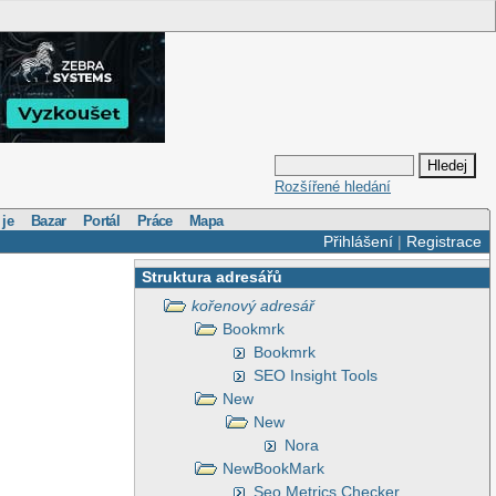
Rozšířené hledání
 je
Bazar
Portál
Práce
Mapa
Přihlášení
|
Registrace
Struktura adresářů
kořenový adresář
Bookmrk
Bookmrk
SEO Insight Tools
New
New
Nora
NewBookMark
Seo Metrics Checker