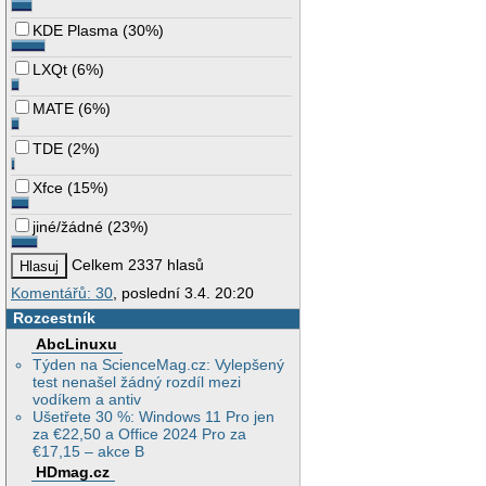
KDE Plasma
(
30%
)
LXQt
(
6%
)
MATE
(
6%
)
TDE
(
2%
)
Xfce
(
15%
)
jiné/žádné
(
23%
)
Celkem 2337 hlasů
Komentářů: 30
, poslední 3.4. 20:20
Rozcestník
AbcLinuxu
Týden na ScienceMag.cz: Vylepšený
test nenašel žádný rozdíl mezi
vodíkem a antiv
Ušetřete 30 %: Windows 11 Pro jen
za €22,50 a Office 2024 Pro za
€17,15 – akce B
HDmag.cz