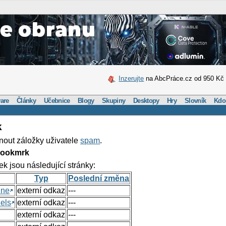
Inzerujte
na AbcPráce.cz od 950 Kč
are
Články
Učebnice
Blogy
Skupiny
Desktopy
Hry
Slovník
Kdo
k
nout záložky uživatele
spam
.
Bookmrk
ek jsou následující stránky:
Typ
Poslední změna
ine
externí odkaz
---
els
externí odkaz
---
externí odkaz
---