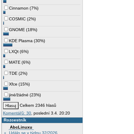
Cinnamon
(
7%
)
COSMIC
(
2%
)
GNOME
(
18%
)
KDE Plasma
(
30%
)
LXQt
(
6%
)
MATE
(
6%
)
TDE
(
2%
)
Xfce
(
15%
)
jiné/žádné
(
23%
)
Celkem 2346 hlasů
Komentářů: 30
, poslední 3.4. 20:20
Rozcestník
AbcLinuxu
Událo se v týdnu 32/2026