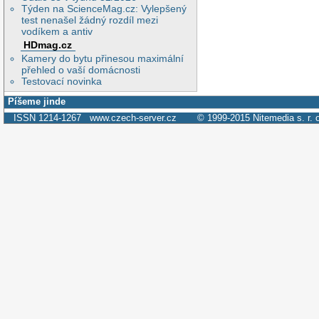
Týden na ScienceMag.cz: Vylepšený
test nenašel žádný rozdíl mezi
vodíkem a antiv
HDmag.cz
Kamery do bytu přinesou maximální
přehled o vaší domácnosti
Testovací novinka
Píšeme jinde
ISSN 1214-1267
www.czech-server.cz
© 1999-2015
Nitemedia s. r. 