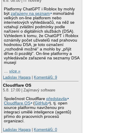
6.8. 08:00 | IT novinky
Platformy ChatGPT i Roblox by mohly
být
zařazeny na seznam
mimořádně
velkých on-line platforem nebo
internetových vyhledávačů, na něž se
vztahují zvláštní podmínky podle
nařízení o digitálních službách (DSA).
Vzhledem k tomu, že ChatGPT i Roblox
oznámily počet uživatelů nad prahovou
hodnotou DSA, je toto označení
„rozhodně možné“ a mohlo by „přijít
dříve či později“. On-line platformy a
vyhledávače zařazené na seznamy DSA
musejí
…
více »
Ladislav Hagara
|
Komentářů: 9
Cloudflare OS
5.8. 17:00 | Zajímavý software
Společnost Cloudflare
představila
Cloudflare OS
(
GitHub
), tj. open
source platformu navrženou pro
integraci umělé inteligence (agentů)
přímo do pracovních procesů
organizací.
Ladislav Hagara
|
Komentářů: 0