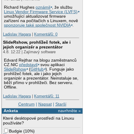
Richard Hughes
oznámil
, že službu
Linux Vendor Firmware Service (LVFS)
umožňující aktualizovat firmware
zařízení na počítačích s Linuxem, nově
sponzoruje také společnost NVIDIA
.
Ladislav Hagara
|
Komentářů: 0
SlideRshow, prohlížeč fotek, ale i
jejich organizér a prezentátor
4.8. 12:22 | Zajímavý software
Edvard Rejthar na blogu zaměstnanců
CZ.NIC
představil
svou aplikaci
SlideRshow
(
GitHub
). Funguje jako
prohlížeč fotek, ale i jako jejich
organizér a prezentátor. Neinstaluje se,
běží přímo v prohlížeči. Bez serveru.
Offline.
Ladislav Hagara
|
Komentářů: 11
Centrum
|
Napsat
|
Starší
Anketa
navrhněte »
Které desktopové prostředí na Linuxu
používáte?
Budgie
(
10%
)