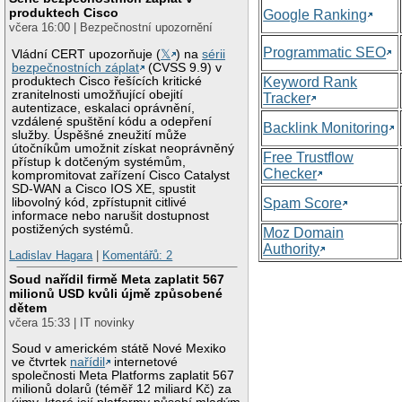
produktech Cisco
Google Ranking
včera 16:00 | Bezpečnostní upozornění
Programmatic SEO
Vládní CERT upozorňuje (
𝕏
) na
sérii
bezpečnostních záplat
(CVSS 9.9) v
produktech Cisco řešících kritické
Keyword Rank
zranitelnosti umožňující obejití
Tracker
autentizace, eskalaci oprávnění,
vzdálené spuštění kódu a odepření
Backlink Monitoring
služby. Úspěšné zneužití může
útočníkům umožnit získat neoprávněný
Free Trustflow
přístup k dotčeným systémům,
Checker
kompromitovat zařízení Cisco Catalyst
SD-WAN a Cisco IOS XE, spustit
libovolný kód, zpřístupnit citlivé
Spam Score
informace nebo narušit dostupnost
postižených systémů.
Moz Domain
Authority
Ladislav Hagara
|
Komentářů: 2
Soud nařídil firmě Meta zaplatit 567
milionů USD kvůli újmě způsobené
dětem
včera 15:33 | IT novinky
Soud v americkém státě Nové Mexiko
ve čtvrtek
nařídil
internetové
společnosti Meta Platforms zaplatit 567
milionů dolarů (téměř 12 miliard Kč) za