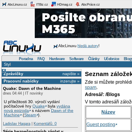
AbcLinuxu.cz
ITBiz.cz
HDmag.cz
AbcPráce.cz
AbcLinuxu
hledá autory
!
Poradna
FAQ
Hardware
Software
Články
Učebnice
Blog
Styl
×
Seznam zálože
Zprávičky
napište »
Pracovní nabídky
inzerujte »
Zde si můžete prohléd
spam
.
Quake: Dawn of the Machine
dnes 04:44 | IT novinky
Adresář: /Blogs
V tomto adresáři zálož
U příležitosti 30. výročí vydání
počítačové hry
Quake
byla
vydána
nová epizoda
s názvem
Dawn of the
Název
Machine
(
Steam
).
Ladislav Hagara
|
Komentářů: 0
Guest posting
Série bezpečnostních záplat v