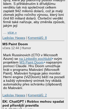
újmy, které její platformy působí mladým
lidem. S přihlédnutím k dřívějšímu
verdiktu tak má společnost celkem
zaplatit 942 milionů dolarů, což je malý
zlomek jejího ročního výnosu, který loni
činil 60 miliard dolarů. Čtvrteční verdikt
firmě také nařizuje, aby změnila způsob,
jakým její
…
více »
Ladislav Hagara
|
Komentářů: 8
MS Paint Doom
včera 12:44 | Humor
Mark Russinovich (CTO v Microsoft
Azure) se
na LinkedIn pochlubil
svým
projektem
MS Paint Doom
napsaným
pomocí Claude. Hru Doom umožňuje
hrát v programu Malování (Microsoft
Paint). Malování funguje jako monitor.
Herní engine (ViZDoom) běží na pozadí
a každý vykreslený snímek hry vkládá
automaticky přes schránku (clipboard)
do Malování.
Ladislav Hagara
|
Komentářů: 2
EK: ChatGPT i Roblox mohou spadat
pod přísnější pravidla