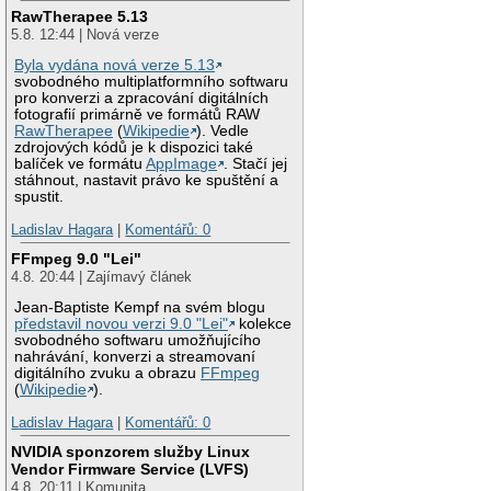
RawTherapee 5.13
5.8. 12:44 | Nová verze
Byla vydána nová verze 5.13
svobodného multiplatformního softwaru
pro konverzi a zpracování digitálních
fotografií primárně ve formátů RAW
RawTherapee
(
Wikipedie
). Vedle
zdrojových kódů je k dispozici také
balíček ve formátu
AppImage
. Stačí jej
stáhnout, nastavit právo ke spuštění a
spustit.
Ladislav Hagara
|
Komentářů: 0
FFmpeg 9.0 "Lei"
4.8. 20:44 | Zajímavý článek
Jean-Baptiste Kempf na svém blogu
představil novou verzi 9.0 "Lei"
kolekce
svobodného softwaru umožňujícího
nahrávání, konverzi a streamovaní
digitálního zvuku a obrazu
FFmpeg
(
Wikipedie
).
Ladislav Hagara
|
Komentářů: 0
NVIDIA sponzorem služby Linux
Vendor Firmware Service (LVFS)
4.8. 20:11 | Komunita