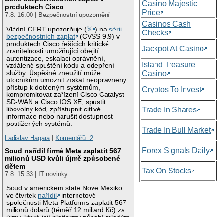
Casino Majestic
produktech Cisco
Pride
7.8. 16:00 | Bezpečnostní upozornění
Casinos Cash
Vládní CERT upozorňuje (
𝕏
) na
sérii
Checks
bezpečnostních záplat
(CVSS 9.9) v
produktech Cisco řešících kritické
Jackpot At Casino
zranitelnosti umožňující obejití
autentizace, eskalaci oprávnění,
Island Treasure
vzdálené spuštění kódu a odepření
služby. Úspěšné zneužití může
Casino
útočníkům umožnit získat neoprávněný
přístup k dotčeným systémům,
Cryptos To Invest
kompromitovat zařízení Cisco Catalyst
SD-WAN a Cisco IOS XE, spustit
libovolný kód, zpřístupnit citlivé
Trade In Shares
informace nebo narušit dostupnost
postižených systémů.
Trade In Bull Market
Ladislav Hagara
|
Komentářů: 2
Forex Signals Daily
Soud nařídil firmě Meta zaplatit 567
milionů USD kvůli újmě způsobené
dětem
Tax On Stocks
7.8. 15:33 | IT novinky
Soud v americkém státě Nové Mexiko
ve čtvrtek
nařídil
internetové
společnosti Meta Platforms zaplatit 567
milionů dolarů (téměř 12 miliard Kč) za