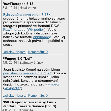
RawTherapee 5.13
5.8. 12:44 | Nová verze
Byla vydána nová verze 5.13
svobodného multiplatformního softwaru
pro konverzi a zpracování digitálních
fotografií primárně ve formátů RAW
RawTherapee
(
Wikipedie
). Vedle
zdrojových kódů je k dispozici také
balíček ve formátu
AppImage
. Stačí jej
stáhnout, nastavit právo ke spuštění a
spustit.
Ladislav Hagara
|
Komentářů: 0
FFmpeg 9.0 "Lei"
4.8. 20:44 | Zajímavý článek
Jean-Baptiste Kempf na svém blogu
představil novou verzi 9.0 "Lei"
kolekce
svobodného softwaru umožňujícího
nahrávání, konverzi a streamovaní
digitálního zvuku a obrazu
FFmpeg
(
Wikipedie
).
Ladislav Hagara
|
Komentářů: 0
NVIDIA sponzorem služby Linux
Vendor Firmware Service (LVFS)
4.8. 20:11 | Komunita