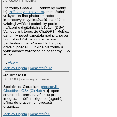
6.8. 08:00 | IT novinky
Platformy ChatGPT i Roblox by mohly
být
zařazeny na seznam
mimořádně
velkých on-line platforem nebo
internetových vyhledávačů, na něž se
vztahují zvláštní podmínky podle
nařízení o digitálních službách (DSA).
Vzhledem k tomu, že ChatGPT i Roblox
oznámily počet uživatelů nad prahovou
hodnotou DSA, je toto označení
„rozhodně možné“ a mohlo by „přijít
dříve či později“. On-line platformy a
vyhledávače zařazené na seznamy DSA
musejí
…
více »
Ladislav Hagara
|
Komentářů: 12
Cloudflare OS
5.8. 17:00 | Zajímavý software
Společnost Cloudflare
představila
Cloudflare OS
(
GitHub
), tj. open
source platformu navrženou pro
integraci umělé inteligence (agentů)
přímo do pracovních procesů
organizací.
Ladislav Hagara
|
Komentářů: 0