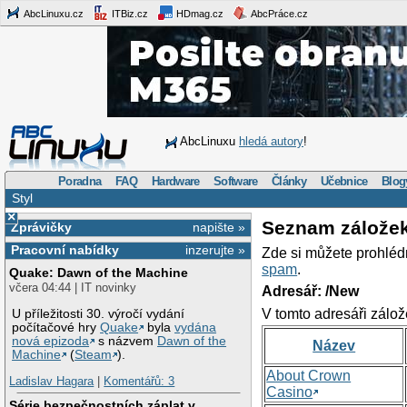
AbcLinuxu.cz
ITBiz.cz
HDmag.cz
AbcPráce.cz
AbcLinuxu
hledá autory
!
Poradna
FAQ
Hardware
Software
Články
Učebnice
Blog
Styl
×
Seznam zálože
Zprávičky
napište »
Pracovní nabídky
inzerujte »
Zde si můžete prohléd
spam
.
Quake: Dawn of the Machine
včera 04:44 | IT novinky
Adresář: /New
V tomto adresáři zálož
U příležitosti 30. výročí vydání
počítačové hry
Quake
byla
vydána
nová epizoda
s názvem
Dawn of the
Název
Machine
(
Steam
).
About Crown
Ladislav Hagara
|
Komentářů: 3
Casino
Série bezpečnostních záplat v