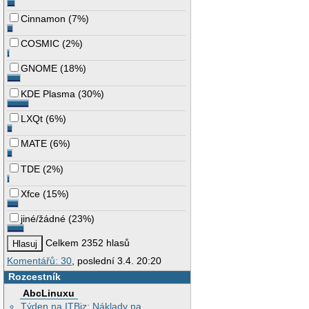
Cinnamon
(
7%
)
COSMIC
(
2%
)
GNOME
(
18%
)
KDE Plasma
(
30%
)
LXQt
(
6%
)
MATE
(
6%
)
TDE
(
2%
)
Xfce
(
15%
)
jiné/žádné
(
23%
)
Celkem 2352 hlasů
Komentářů: 30
, poslední 3.4. 20:20
Rozcestník
AbcLinuxu
Týden na ITBiz: Náklady na