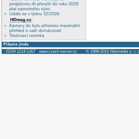
podpůrnou AI převýší do roku 2028
plat samotného vývo
Událo se v týdnu 32/2026
HDmag.cz
Kamery do bytu přinesou maximální
přehled o vaší domácnosti
Testovací novinka
Píšeme jinde
ISSN 1214-1267
www.czech-server.cz
© 1999-2015
Nitemedia s. r. 