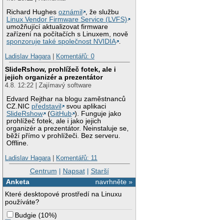
Richard Hughes
oznámil
, že službu
Linux Vendor Firmware Service (LVFS)
umožňující aktualizovat firmware
zařízení na počítačích s Linuxem, nově
sponzoruje také společnost NVIDIA
.
Ladislav Hagara
|
Komentářů: 0
SlideRshow, prohlížeč fotek, ale i
jejich organizér a prezentátor
4.8. 12:22 | Zajímavý software
Edvard Rejthar na blogu zaměstnanců
CZ.NIC
představil
svou aplikaci
SlideRshow
(
GitHub
). Funguje jako
prohlížeč fotek, ale i jako jejich
organizér a prezentátor. Neinstaluje se,
běží přímo v prohlížeči. Bez serveru.
Offline.
Ladislav Hagara
|
Komentářů: 11
Centrum
|
Napsat
|
Starší
Anketa
navrhněte »
Které desktopové prostředí na Linuxu
používáte?
Budgie
(
10%
)