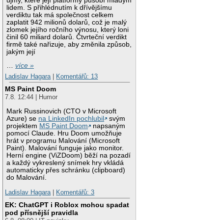
újmy, které její platformy působí mladým
lidem. S přihlédnutím k dřívějšímu
verdiktu tak má společnost celkem
zaplatit 942 milionů dolarů, což je malý
zlomek jejího ročního výnosu, který loni
činil 60 miliard dolarů. Čtvrteční verdikt
firmě také nařizuje, aby změnila způsob,
jakým její
…
více »
Ladislav Hagara
|
Komentářů: 13
MS Paint Doom
7.8. 12:44 | Humor
Mark Russinovich (CTO v Microsoft
Azure) se
na LinkedIn pochlubil
svým
projektem
MS Paint Doom
napsaným
pomocí Claude. Hru Doom umožňuje
hrát v programu Malování (Microsoft
Paint). Malování funguje jako monitor.
Herní engine (ViZDoom) běží na pozadí
a každý vykreslený snímek hry vkládá
automaticky přes schránku (clipboard)
do Malování.
Ladislav Hagara
|
Komentářů: 3
EK: ChatGPT i Roblox mohou spadat
pod přísnější pravidla