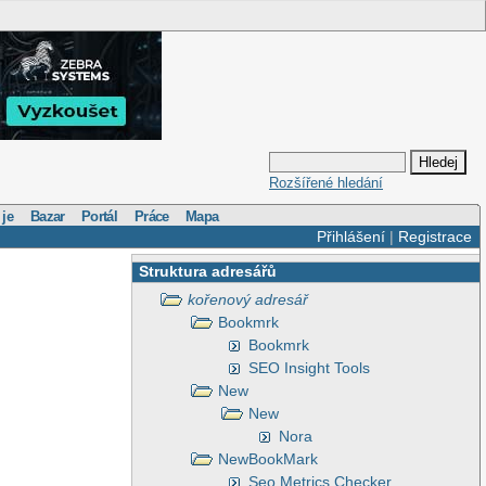
Rozšířené hledání
 je
Bazar
Portál
Práce
Mapa
Přihlášení
|
Registrace
Struktura adresářů
kořenový adresář
Bookmrk
Bookmrk
SEO Insight Tools
New
New
Nora
NewBookMark
Seo Metrics Checker