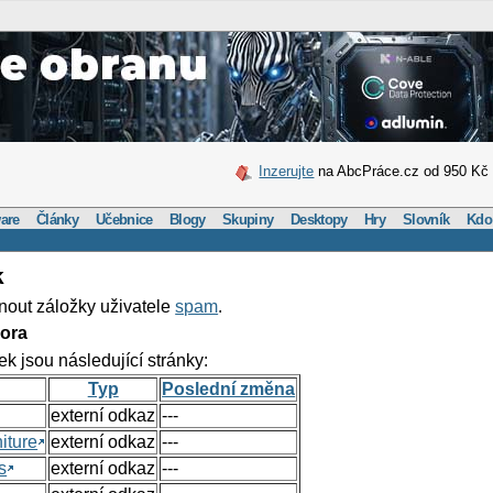
Inzerujte
na AbcPráce.cz od 950 Kč
are
Články
Učebnice
Blogy
Skupiny
Desktopy
Hry
Slovník
Kdo
k
nout záložky uživatele
spam
.
ora
ek jsou následující stránky:
Typ
Poslední změna
externí odkaz
---
iture
externí odkaz
---
s
externí odkaz
---