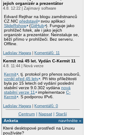
jejich organizér a prezentátor
4.8. 12:22 | Zajímavý software
Edvard Rejthar na blogu zaměstnanců
CZ.NIC
představil
svou aplikaci
SlideRshow
(
GitHub
). Funguje jako
prohlížeč fotek, ale i jako jejich
organizér a prezentátor. Neinstaluje se,
běží přímo v prohlížeči. Bez serveru.
Offline.
Ladislav Hagara
|
Komentářů: 11
Kermit má 45 let. Vydán C-Kermit 11
4.8. 11:44 | Nová verze
Kermit
, tj. protokol pro přenos souborů,
vznikl před 45 lety
. Při této příležitosti
byla po 15 letech od vydání poslední
stabilní verze 9.0.302 vydána
nová
stabilní verze 11
implementace
C-
Kermit
. S podporou IPv6.
Ladislav Hagara
|
Komentářů: 0
Centrum
|
Napsat
|
Starší
Anketa
navrhněte »
Které desktopové prostředí na Linuxu
používáte?