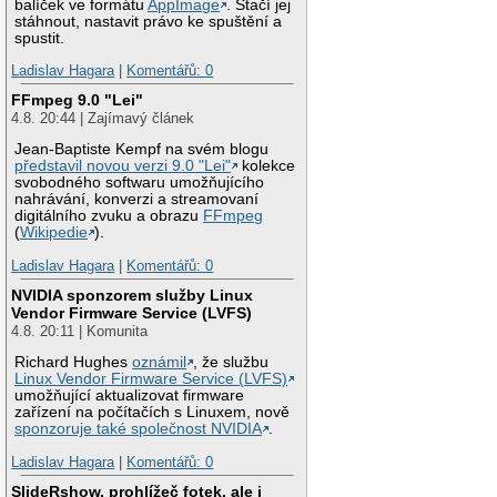
balíček ve formátu
AppImage
. Stačí jej
stáhnout, nastavit právo ke spuštění a
spustit.
Ladislav Hagara
|
Komentářů: 0
FFmpeg 9.0 "Lei"
4.8. 20:44 | Zajímavý článek
Jean-Baptiste Kempf na svém blogu
představil novou verzi 9.0 "Lei"
kolekce
svobodného softwaru umožňujícího
nahrávání, konverzi a streamovaní
digitálního zvuku a obrazu
FFmpeg
(
Wikipedie
).
Ladislav Hagara
|
Komentářů: 0
NVIDIA sponzorem služby Linux
Vendor Firmware Service (LVFS)
4.8. 20:11 | Komunita
Richard Hughes
oznámil
, že službu
Linux Vendor Firmware Service (LVFS)
umožňující aktualizovat firmware
zařízení na počítačích s Linuxem, nově
sponzoruje také společnost NVIDIA
.
Ladislav Hagara
|
Komentářů: 0
SlideRshow, prohlížeč fotek, ale i