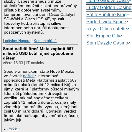
Home Groove Oasis
služby. Úspěšné zneužití může
útočníkům umožnit získat neoprávněný
Lucky Golden Casino
přístup k dotčeným systémům,
Patio Funiture King
kompromitovat zařízení Cisco Catalyst
SD-WAN a Cisco IOS XE, spustit
Pride Living Space
libovolný kód, zpřístupnit citlivé
informace nebo narušit dostupnost
Royal City Roulette
postižených systémů.
Slot Empire City
Ladislav Hagara
|
Komentářů: 2
Spin Dazzle Casino
Soud nařídil firmě Meta zaplatit 567
milionů USD kvůli újmě způsobené
dětem
včera 15:33 | IT novinky
Soud v americkém státě Nové Mexiko
ve čtvrtek
nařídil
internetové
společnosti Meta Platforms zaplatit 567
milionů dolarů (téměř 12 miliard Kč) za
újmy, které její platformy působí mladým
lidem. S přihlédnutím k dřívějšímu
verdiktu tak má společnost celkem
zaplatit 942 milionů dolarů, což je malý
zlomek jejího ročního výnosu, který loni
činil 60 miliard dolarů. Čtvrteční verdikt
firmě také nařizuje, aby změnila způsob,
jakým její
…
více »