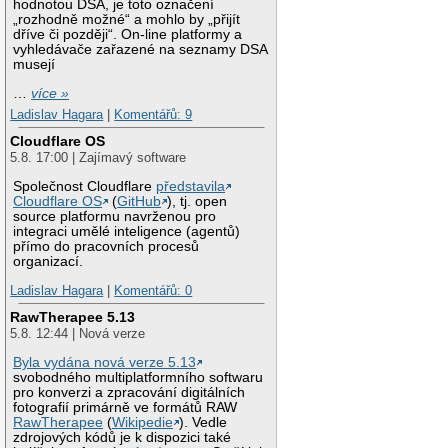
hodnotou DSA, je toto označení
„rozhodně možné“ a mohlo by „přijít
dříve či později“. On-line platformy a
vyhledávače zařazené na seznamy DSA
musejí
…
více »
Ladislav Hagara
|
Komentářů: 9
Cloudflare OS
5.8. 17:00 | Zajímavý software
Společnost Cloudflare
představila
Cloudflare OS
(
GitHub
), tj. open
source platformu navrženou pro
integraci umělé inteligence (agentů)
přímo do pracovních procesů
organizací.
Ladislav Hagara
|
Komentářů: 0
RawTherapee 5.13
5.8. 12:44 | Nová verze
Byla vydána nová verze 5.13
svobodného multiplatformního softwaru
pro konverzi a zpracování digitálních
fotografií primárně ve formátů RAW
RawTherapee
(
Wikipedie
). Vedle
zdrojových kódů je k dispozici také