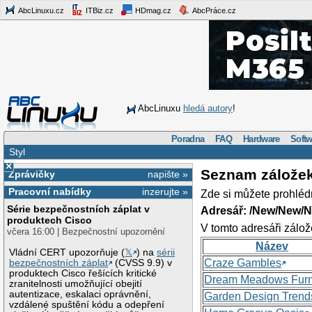
AbcLinuxu.cz
ITBiz.cz
HDmag.cz
AbcPráce.cz
AbcLinuxu
hledá autory
!
Poradna
FAQ
Hardware
Softw
Styl
×
Seznam zálože
Zprávičky
napište »
Pracovní nabídky
inzerujte »
Zde si můžete prohléd
Série bezpečnostních záplat v
Adresář: /New/New/N
produktech Cisco
V tomto adresáři zálož
včera 16:00 | Bezpečnostní upozornění
Název
Vládní CERT upozorňuje (
𝕏
) na
sérii
Craze Gambles
bezpečnostních záplat
(CVSS 9.9) v
produktech Cisco řešících kritické
Dream Meadows Furn
zranitelnosti umožňující obejití
autentizace, eskalaci oprávnění,
Garden Design Trend
vzdálené spuštění kódu a odepření