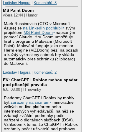
Ladislav Hagara
|
Komentářů: 8
MS Paint Doom
včera 12:44 | Humor
Mark Russinovich (CTO v Microsoft
Azure) se
na LinkedIn pochlubil
svým
projektem
MS Paint Doom
napsaným
pomocí Claude. Hru Doom umožňuje
hrát v programu Malování (Microsoft
Paint). Malování funguje jako monitor.
Herní engine (ViZDoom) běží na pozadí
a každý vykreslený snímek hry vkládá
automaticky přes schránku (clipboard)
do Malování.
Ladislav Hagara
|
Komentářů: 2
EK: ChatGPT i Roblox mohou spadat
pod přísnější pravidla
6.8. 08:00 | IT novinky
Platformy ChatGPT i Roblox by mohly
být
zařazeny na seznam
mimořádně
velkých on-line platforem nebo
internetových vyhledávačů, na něž se
vztahují zvláštní podmínky podle
nařízení o digitálních službách (DSA).
Vzhledem k tomu, že ChatGPT i Roblox
oznámily počet uživatelů nad prahovou