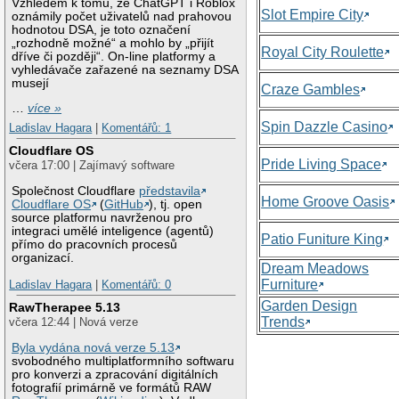
Vzhledem k tomu, že ChatGPT i Roblox
Slot Empire City
oznámily počet uživatelů nad prahovou
hodnotou DSA, je toto označení
„rozhodně možné“ a mohlo by „přijít
Royal City Roulette
dříve či později“. On-line platformy a
vyhledávače zařazené na seznamy DSA
musejí
Craze Gambles
…
více »
Spin Dazzle Casino
Ladislav Hagara
|
Komentářů: 1
Cloudflare OS
Pride Living Space
včera 17:00 | Zajímavý software
Společnost Cloudflare
představila
Home Groove Oasis
Cloudflare OS
(
GitHub
), tj. open
source platformu navrženou pro
integraci umělé inteligence (agentů)
Patio Funiture King
přímo do pracovních procesů
organizací.
Dream Meadows
Furniture
Ladislav Hagara
|
Komentářů: 0
Garden Design
RawTherapee 5.13
Trends
včera 12:44 | Nová verze
Byla vydána nová verze 5.13
svobodného multiplatformního softwaru
pro konverzi a zpracování digitálních
fotografií primárně ve formátů RAW