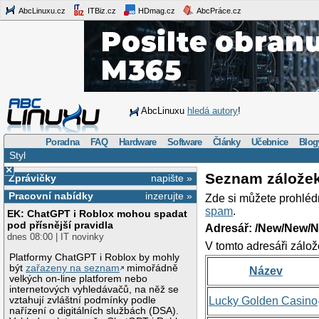
AbcLinuxu.cz
ITBiz.cz
HDmag.cz
AbcPráce.cz
AbcLinuxu
hledá autory
!
Poradna
FAQ
Hardware
Software
Články
Učebnice
Blog
Styl
×
Seznam zálože
Zprávičky
napište »
Pracovní nabídky
inzerujte »
Zde si můžete prohléd
spam
.
EK: ChatGPT i Roblox mohou spadat
pod přísnější pravidla
Adresář: /New/New/N
dnes 08:00 | IT novinky
V tomto adresáři zálož
Platformy ChatGPT i Roblox by mohly
být
zařazeny na seznam
mimořádně
Název
velkých on-line platforem nebo
internetových vyhledávačů, na něž se
vztahují zvláštní podmínky podle
Lucky Golden Casino
nařízení o digitálních službách (DSA).