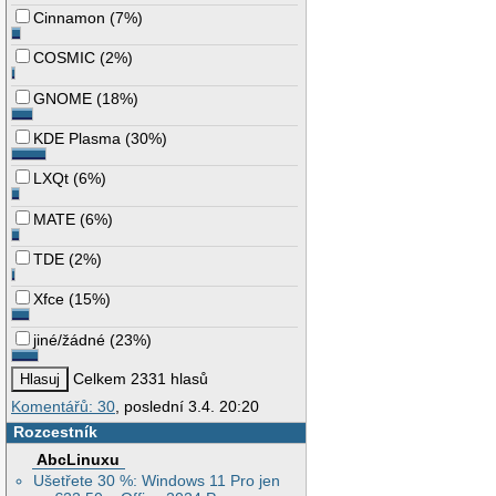
Cinnamon
(
7%
)
COSMIC
(
2%
)
GNOME
(
18%
)
KDE Plasma
(
30%
)
LXQt
(
6%
)
MATE
(
6%
)
TDE
(
2%
)
Xfce
(
15%
)
jiné/žádné
(
23%
)
Celkem 2331 hlasů
Komentářů: 30
, poslední 3.4. 20:20
Rozcestník
AbcLinuxu
Ušetřete 30 %: Windows 11 Pro jen