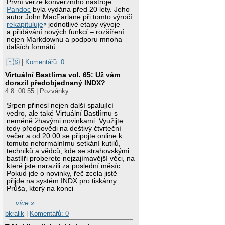
První verze konverzního nástroje
Pandoc
byla vydána před 20 lety. Jeho
autor John MacFarlane při tomto výročí
rekapituluje
jednotlivé etapy vývoje
a přidávání nových funkcí – rozšíření
nejen Markdownu a podporu mnoha
dalších formátů.
|🇵🇸
|
Komentářů: 0
Virtuální Bastlírna vol. 65: Už vám
dorazil předobjednaný INDX?
4.8. 00:55 | Pozvánky
Srpen přinesl nejen další spalující
vedro, ale také Virtuální Bastlírnu s
neméně žhavými novinkami. Využijte
tedy předpovědi na deštivý čtvrteční
večer a od 20:00 se připojte online k
tomuto neformálnímu setkání kutilů,
techniků a vědců, kde se strahovskými
bastlíři proberete nejzajímavější věci, na
které jste narazili za poslední měsíc.
Pokud jde o novinky, řeč zcela jistě
přijde na systém INDX pro tiskárny
Průša, který na konci
…
více »
bkralik
|
Komentářů: 0