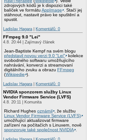
RawTherapee
(
Wikipedie
). Vedle
zdrojových kódů je k dispozici také
balíček ve formátu
AppImage
. Stačí jej
stáhnout, nastavit právo ke spuštění a
spustit.
Ladislav Hagara
|
Komentářů: 0
FFmpeg 9.0 "Lei"
4.8. 20:44 | Zajímavý článek
Jean-Baptiste Kempf na svém blogu
představil novou verzi 9.0 "Lei"
kolekce
svobodného softwaru umožňujícího
nahrávání, konverzi a streamovaní
digitálního zvuku a obrazu
FFmpeg
(
Wikipedie
).
Ladislav Hagara
|
Komentářů: 0
NVIDIA sponzorem služby Linux
Vendor Firmware Service (LVFS)
4.8. 20:11 | Komunita
Richard Hughes
oznámil
, že službu
Linux Vendor Firmware Service (LVFS)
umožňující aktualizovat firmware
zařízení na počítačích s Linuxem, nově
sponzoruje také společnost NVIDIA
.
Ladislav Hagara
|
Komentářů: 0