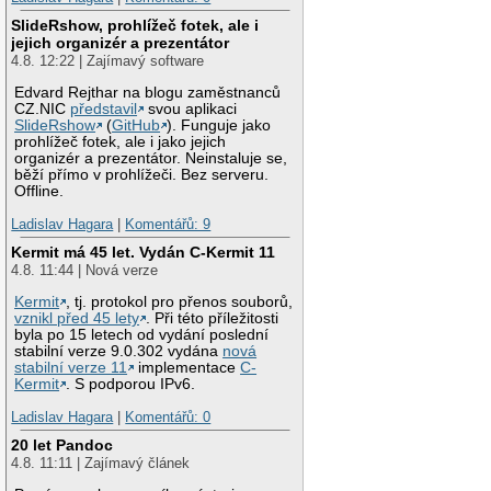
SlideRshow, prohlížeč fotek, ale i
jejich organizér a prezentátor
4.8. 12:22 | Zajímavý software
Edvard Rejthar na blogu zaměstnanců
CZ.NIC
představil
svou aplikaci
SlideRshow
(
GitHub
). Funguje jako
prohlížeč fotek, ale i jako jejich
organizér a prezentátor. Neinstaluje se,
běží přímo v prohlížeči. Bez serveru.
Offline.
Ladislav Hagara
|
Komentářů: 9
Kermit má 45 let. Vydán C-Kermit 11
4.8. 11:44 | Nová verze
Kermit
, tj. protokol pro přenos souborů,
vznikl před 45 lety
. Při této příležitosti
byla po 15 letech od vydání poslední
stabilní verze 9.0.302 vydána
nová
stabilní verze 11
implementace
C-
Kermit
. S podporou IPv6.
Ladislav Hagara
|
Komentářů: 0
20 let Pandoc
4.8. 11:11 | Zajímavý článek