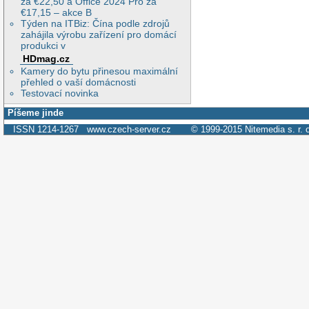
za €22,50 a Office 2024 Pro za
€17,15 – akce B
Týden na ITBiz: Čína podle zdrojů
zahájila výrobu zařízení pro domácí
produkci v
HDmag.cz
Kamery do bytu přinesou maximální
přehled o vaší domácnosti
Testovací novinka
Píšeme jinde
ISSN 1214-1267
www.czech-server.cz
© 1999-2015
Nitemedia s. r. 