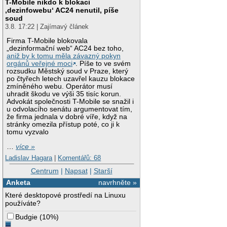
T-Mobile nikdo k blokaci
‚dezinfowebu‘ AC24 nenutil, píše
soud
3.8. 17:22 | Zajímavý článek
Firma T-Mobile blokovala
„dezinformační web“ AC24 bez toho,
aniž by k tomu měla závazný pokyn
orgánů veřejné moci
. Píše to ve svém
rozsudku Městský soud v Praze, který
po čtyřech letech uzavřel kauzu blokace
zmíněného webu. Operátor musí
uhradit škodu ve výši 35 tisíc korun.
Advokát společnosti T-Mobile se snažil i
u odvolacího senátu argumentovat tím,
že firma jednala v dobré víře, když na
stránky omezila přístup poté, co ji k
tomu vyzvalo
…
více »
Ladislav Hagara
|
Komentářů: 68
Centrum
|
Napsat
|
Starší
Anketa
navrhněte »
Které desktopové prostředí na Linuxu
používáte?
Budgie
(
10%
)